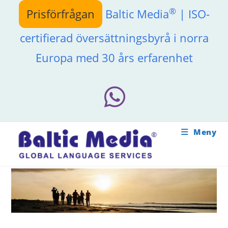
Hoppa
®
Prisförfrågan
Baltic Media
| ISO-
till
innehållet
certifierad översättningsbyrå i norra
Europa med 30 års erfarenhet
Meny