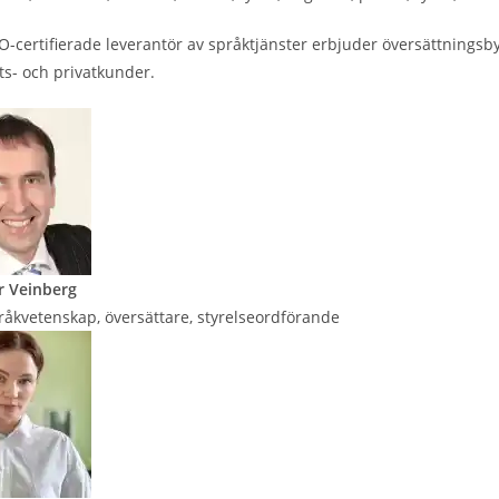
-certifierade leverantör av språktjänster erbjuder översättningsb
s- och privatkunder.
r Veinberg
språkvetenskap, översättare, styrelseordförande