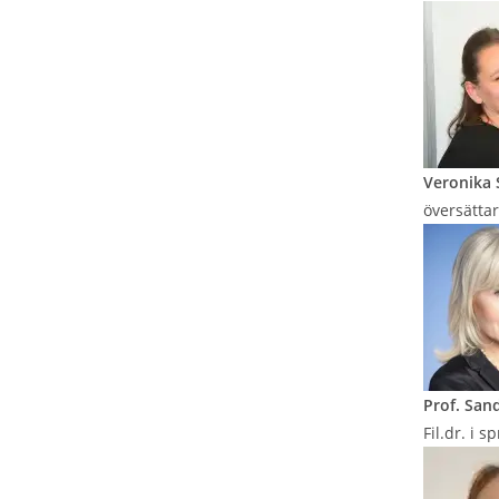
Veronika 
översättar
Prof. San
Fil.dr. i 