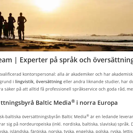
team | Experter på språk och översättni
kvalificerad kontorspersonal: alla är akademiker och har akademisk 
grund i
lingvistik, översättning
eller andra liknande studier, har 
a säker på att alltid få professionell språkservice och goda råd, me
®
ttningsbyrå Baltic Media
i norra Europa
®
sk-baltiska översättningsbyrån Baltic Media
är en ledande leveran
rar sig på nordeuropeiska (inkl. nordiska, baltiska, slaviska) språk. 
ska, isländska, färöiska, norska, tyska, engelska, polska, ryska, lettis