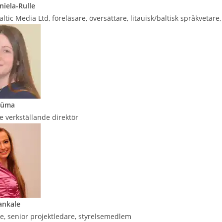
niela-Rulle
altic Media Ltd, föreläsare, översättare, litauisk/baltisk språkvetar
lūma
 verkställande direktör
ankale
e, senior projektledare, styrelsemedlem