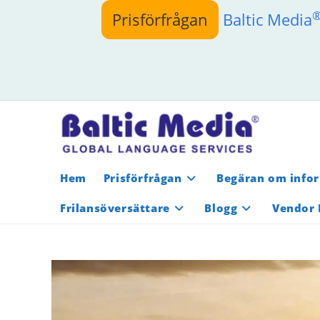
Hoppa
Prisförfrågan
Baltic Media
till
innehållet
Hem
Prisförfrågan
Begäran om info
Frilansöversättare
Blogg
Vendor 