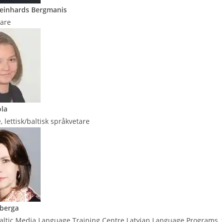
Reinhards Bergmanis
dare
la
, lettisk/baltisk språkvetare
nberga
altic Media Language Training Centre Latvian Language Programs, fö