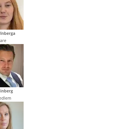
īnberga
dare
inberg
medlem