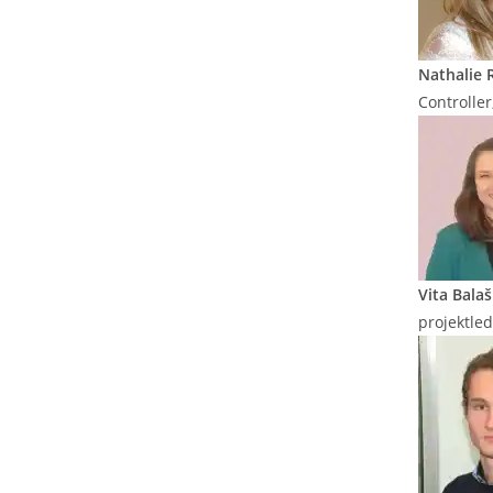
Nathalie 
Controlle
Vita Bala
projektle