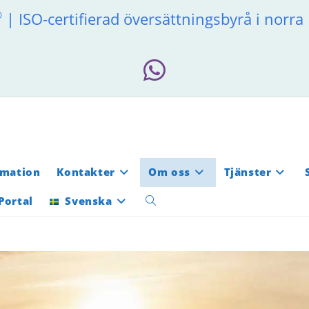
®
| ISO-certifierad översättningsbyrå i norr
rmation
Kontakter
Om oss
Tjänster
Portal
Svenska
Slå
på/av
webbplatssökning