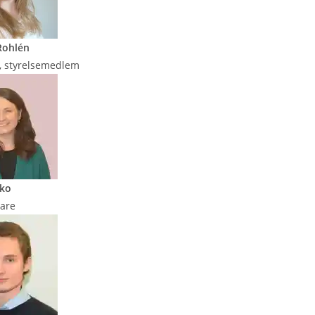
Rohlén
r, styrelsemedlem
ško
dare