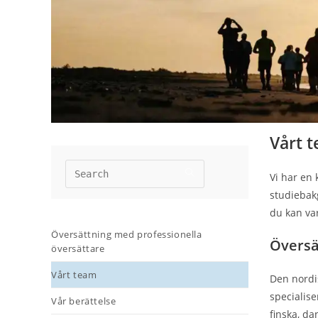
Vårt 
Vi har en 
studiebak
du kan var
Översättning med professionella
Översä
översättare
Vårt team
Den nordi
specialise
Vår berättelse
finska, dan