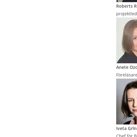
Roberts 
projektle
Anete Ozo
Föreläsare
Iveta Grī
Chef för B