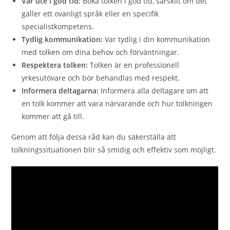
Var ute i god tid:
Boka tolken i god tid, särskilt om det
gäller ett ovanligt språk eller en specifik
specialistkompetens.
Tydlig kommunikation:
Var tydlig i din kommunikation
med tolken om dina behov och förväntningar.
Respektera tolken:
Tolken är en professionell
yrkesutövare och bör behandlas med respekt.
Informera deltagarna:
Informera alla deltagare om att
en tolk kommer att vara närvarande och hur tolkningen
kommer att gå till.
Genom att följa dessa råd kan du säkerställa att
tolkningssituationen blir så smidig och effektiv som möjligt.