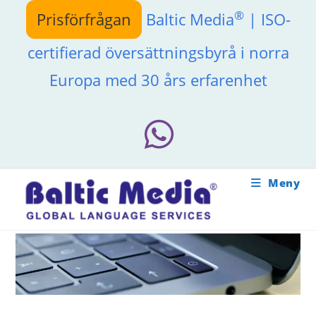
Hoppa
®
Prisförfrågan
Baltic Media
| ISO-
till
innehållet
certifierad översättningsbyrå i norra
Europa med 30 års erfarenhet
Meny