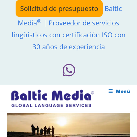
Ir
Solicitud de presupuesto
Baltic
al
contenido
®
Media
| Proveedor de servicios
lingüísticos con certificación ISO con
30 años de experiencia
Menú