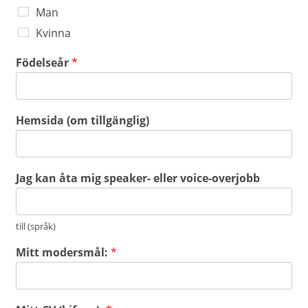
Man
Kvinna
Födelseår
*
Hemsida (om tillgänglig)
Jag kan åta mig speaker- eller voice-overjobb
till (språk)
Mitt modersmål:
*