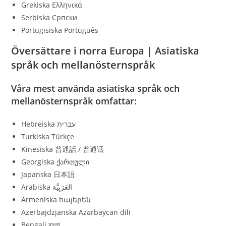
Grekiska Ελληνικά
Serbiska Српски
Portugisiska Português
Översättare i norra Europa | Asiatiska
språk och mellanösternspråk
Våra mest använda asiatiska språk och
mellanösternspråk omfattar:
Turkiska Türkçe
Kinesiska 普通話 / 普通话
Georgiska ქართული
Japanska 日本語
Arabiska العَرَبِيَّة
Armeniska հայերեն
Azerbajdzjanska Azərbaycan dili
Bengali বাংলা