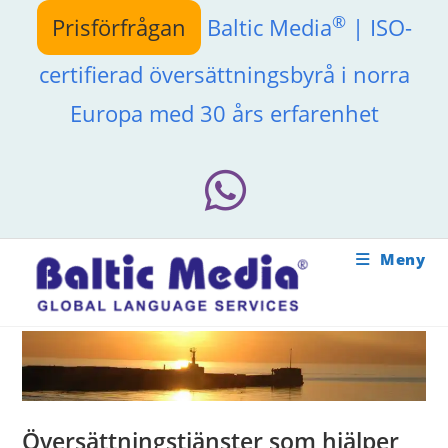
Hoppa
®
Prisförfrågan
Baltic Media
| ISO-
till
innehållet
certifierad översättningsbyrå i norra
Europa med 30 års erfarenhet
Meny
Översättningstjänster som hjälper