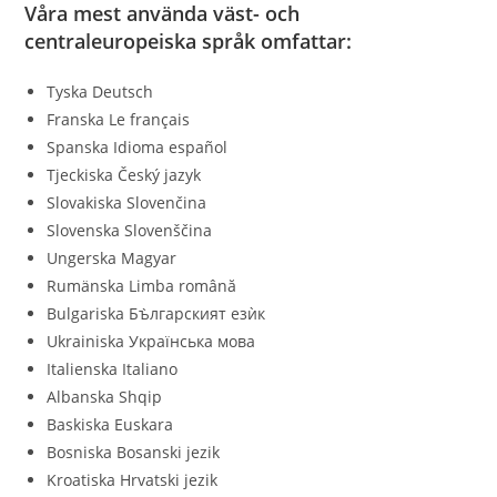
Våra mest använda väst- och
centraleuropeiska språk omfattar:
Tyska Deutsch
Franska Le français
Spanska Idioma español
Tjeckiska Český jazyk
Slovakiska Slovenčina
Slovenska Slovenščina
Ungerska Magyar
Rumänska Limba română
Bulgariska Бъ̀лгарският езѝк
Ukrainiska Українська мова
Italienska Italiano
Albanska Shqip
Baskiska Euskara
Bosniska Bosanski jezik
Kroatiska Hrvatski jezik