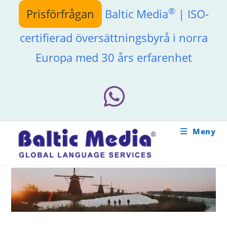
Hoppa
®
Prisförfrågan
Baltic Media
| ISO-
till
innehållet
certifierad översättningsbyrå i norra
Europa med 30 års erfarenhet
Meny