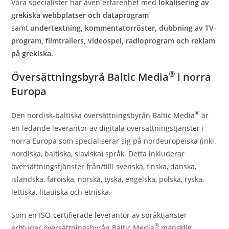
Våra specialister har även erfarenhet med
lokalisering av
grekiska webbplatser och dataprogram
samt
undertextning, kommentatorröster, dubbning av TV-
program, filmtrailers, videospel, radioprogram och reklam
på grekiska.
®
Översättningsbyrå Baltic Media
i norra
Europa
®
Den nordisk-baltiska översättningsbyrån Baltic Media
är
en ledande leverantör av digitala översättningstjänster i
norra Europa som specialiserar sig på nordeuropeiska (inkl.
nordiska, baltiska, slaviska) språk. Detta inkluderar
översättningstjänster från/tilll svenska, finska, danska,
isländska, färöiska, norska, tyska, engelska, polska, ryska,
lettiska, litauiska och etniska.
Som en ISO-certifierade leverantör av språktjänster
®
erbjuder översättningsbyrån Baltic Media
mänsklig