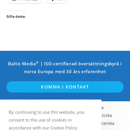
Gilla detta:
®
Baltic Media
| ISO-certifierad översättningsbyrå i
norra Europa med 30 års erfarenhet
KOMMA I KONTAKT
Engelska
Svenska
Finska
By continuing to use this website, you
Norska (Bokmål)
Lettiska
Estniska
consent to the use of cookies in
Litauiska
Ryska
Tyska
Franska
accordance with our Cookie Policy.