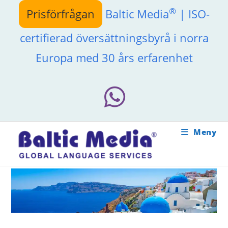
Hoppa
®
Prisförfrågan
Baltic Media
| ISO-
till
innehållet
certifierad översättningsbyrå i norra
Europa med 30 års erfarenhet
Meny