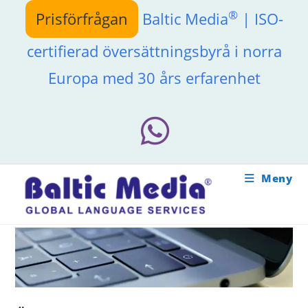
Hoppa
®
Prisförfrågan
Baltic Media
| ISO-
till
innehållet
certifierad översättningsbyrå i norra
Europa med 30 års erfarenhet
Meny