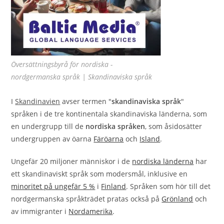
Översättningsbyrå för nordiska -
nordgermanska språk | Skandinaviska språk
I
Skandinavien
avser termen "
skandinaviska språk
"
språken i de tre kontinentala skandinaviska länderna, som
en undergrupp till de
nordiska språken
, som åsidosätter
undergruppen av öarna
Färöarna
och
Island
.
Ungefär 20 miljoner människor i de
nordiska länderna
har
ett skandinaviskt språk som modersmål, inklusive en
minoritet på ungefär 5 %
i
Finland
. Språken som hör till det
nordgermanska språkträdet pratas också på
Grönland
och
av immigranter i
Nordamerika
.