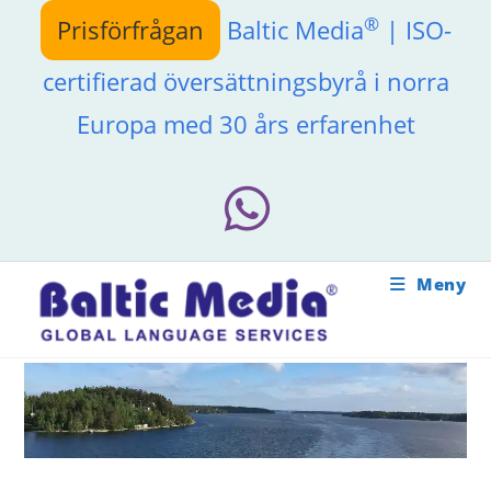
Hoppa
®
Prisförfrågan
Baltic Media
| ISO-
till
innehållet
certifierad översättningsbyrå i norra
Europa med 30 års erfarenhet
Meny