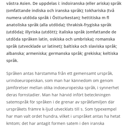
västra Asien. De uppdelas i: indoiranska (eller ariska) språk
(omfattande indiska och iranska språk); tokhariska (två
numera utdöda språk i Östturkestan); hettitiska m fl
anatoliska språk (alla utdöda); thrakisk-frygiska språk
(utdöda); illyriska (utdött); italiska språk (omfattande de
utdöda språken latin, oskiska och umbriska); romanska
språk (utvecklade ur latinet); baltiska och slaviska språk;
albanska; armeniska; germanska språk; grekiska; keltiska
språk.
Språken antas härstamma från ett gemensamt urspråk,
urindoeuropeiskan, som man har kännedom om genom
jämförelser mellan olika indoeuropeiska språk, i synnerhet
deras fornstadier. Man har härvid infört beteckningen
satemspråk för språken i de grenar av språkfamiljen där
urspråkets främre k-ljud utvecklats till s. Som typexempel
har man valt ordet hundra, vilket i urspråket antas ha hetat
kmtom; det har antagit formen satem i den iranska