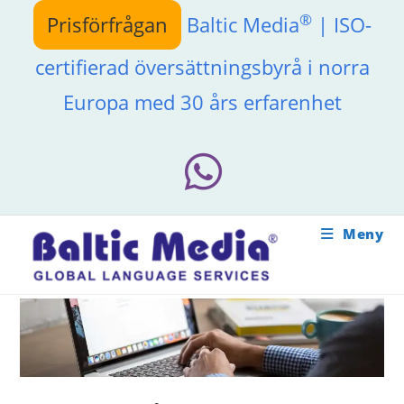
Hoppa
®
Prisförfrågan
Baltic Media
| ISO-
till
innehållet
certifierad översättningsbyrå i norra
Europa med 30 års erfarenhet
Meny