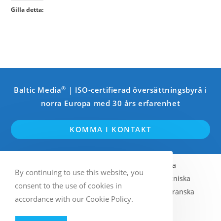
Gilla detta:
®
Baltic Media
| ISO-certifierad översättningsbyrå i
norra Europa med 30 års erfarenhet
KOMMA I KONTAKT
Engelska
Svenska
Finska
By continuing to use this website, you
Norska (Bokmål)
Lettiska
Estniska
consent to the use of cookies in
Litauiska
Ryska
Tyska
Franska
accordance with our Cookie Policy.
Italienska
Spanska