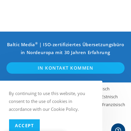
®
Baltic Media
| ISO-zertifiziertes Übersetzungsbüro
in Nordeuropa mit 30 Jahren Erfahrung
IN KONTAKT KOMMEN
Englisch
Schwedisch
Finnisch
By continuing to use this website, you
Norwegisch (Bokmål)
Lettisch
Estnisch
consent to the use of cookies in
Litauisch
Russisch
Deutsch
Französisch
accordance with our Cookie Policy.
Italienisch
Spanisch
ACCEPT