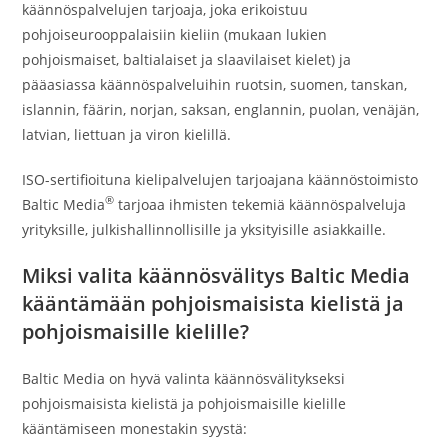
käännöspalvelujen tarjoaja, joka erikoistuu
pohjoiseurooppalaisiin kieliin (mukaan lukien
pohjoismaiset, baltialaiset ja slaavilaiset kielet) ja
pääasiassa käännöspalveluihin ruotsin, suomen, tanskan,
islannin, fäärin, norjan, saksan, englannin, puolan, venäjän,
latvian, liettuan ja viron kielillä.
ISO-sertifioituna kielipalvelujen tarjoajana käännöstoimisto
®
Baltic Media
tarjoaa ihmisten tekemiä käännöspalveluja
yrityksille, julkishallinnollisille ja yksityisille asiakkaille.
Miksi valita käännösvälitys Baltic Media
kääntämään pohjoismaisista kielistä ja
pohjoismaisille kielille?
Baltic Media on hyvä valinta käännösvälitykseksi
pohjoismaisista kielistä ja pohjoismaisille kielille
kääntämiseen monestakin syystä: