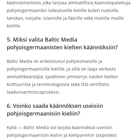
käännöstoimisto, joka tarjoaa ammatillisia käännöspalveluja
pohjoisgermaaniksi lukeutuville kielille kuten ruotsille,
tanskan, norjalle, islannille ja fäärille sekä monille muille
kielille.
5. Miksi valita Baltic Media
pohjoisgermaanisten kielten käännöksiin?
Baltic Media on erikoistunut pohjoismaisille ja
pohjoisgermaanisille kielille, ja sillä on laaja verkosto
ammattikääntäjiä, syvällinen ymmärrys näiden kielten
kulttuurista ja terminologiasta sekä ISO‑sertifioitu
laadunvarmistusprosessi.
6. Voinko saada käännöksen useisiin
pohjoisgermaanisiin kieliin?
Kyllä — Baltic Media voi tarjota käännöksiä useisiin
pohjoisgermaanisiin kieliin ja kielipareihin tarpeidesi