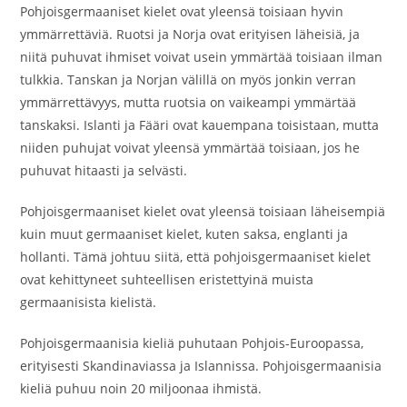
Pohjoisgermaaniset kielet ovat yleensä toisiaan hyvin
ymmärrettäviä. Ruotsi ja Norja ovat erityisen läheisiä, ja
niitä puhuvat ihmiset voivat usein ymmärtää toisiaan ilman
tulkkia. Tanskan ja Norjan välillä on myös jonkin verran
ymmärrettävyys, mutta ruotsia on vaikeampi ymmärtää
tanskaksi. Islanti ja Fääri ovat kauempana toisistaan, mutta
niiden puhujat voivat yleensä ymmärtää toisiaan, jos he
puhuvat hitaasti ja selvästi.
Pohjoisgermaaniset kielet ovat yleensä toisiaan läheisempiä
kuin muut germaaniset kielet, kuten saksa, englanti ja
hollanti. Tämä johtuu siitä, että pohjoisgermaaniset kielet
ovat kehittyneet suhteellisen eristettyinä muista
germaanisista kielistä.
Pohjoisgermaanisia kieliä puhutaan Pohjois-Euroopassa,
erityisesti Skandinaviassa ja Islannissa. Pohjoisgermaanisia
kieliä puhuu noin 20 miljoonaa ihmistä.