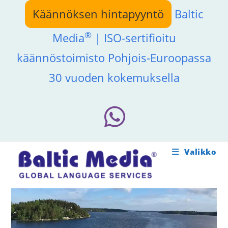
Siirry
Käännöksen hintapyyntö
Baltic
suoraan
sisältöön
®
Media
| ISO-sertifioitu
käännöstoimisto Pohjois-Euroopassa
30 vuoden kokemuksella
Valikko