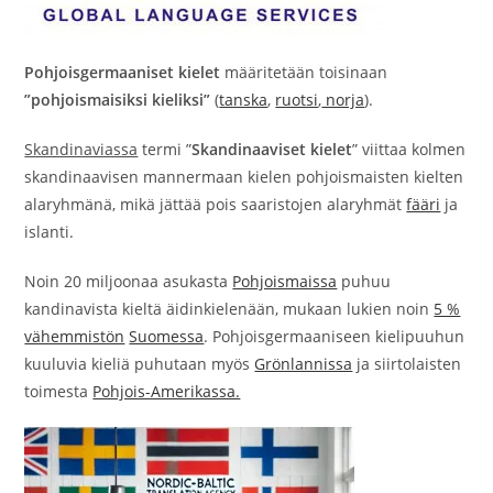
Pohjoisgermaaniset kielet
määritetään toisinaan
”pohjoismaisiksi kieliksi”
(
tanska
,
ruotsi
,
norja
).
Skandinaviassa
termi ”
Skandinaaviset kielet
” viittaa kolmen
skandinaavisen mannermaan kielen pohjoismaisten kielten
alaryhmänä, mikä jättää pois saaristojen alaryhmät
fääri
ja
islanti.
Noin 20 miljoonaa asukasta
Pohjoismaissa
puhuu
kandinavista kieltä äidinkielenään, mukaan lukien noin
5 %
vähemmistön
Suomessa
. Pohjoisgermaaniseen kielipuuhun
kuuluvia kieliä puhutaan myös
Grönlannissa
ja siirtolaisten
toimesta
Pohjois-Amerikassa.