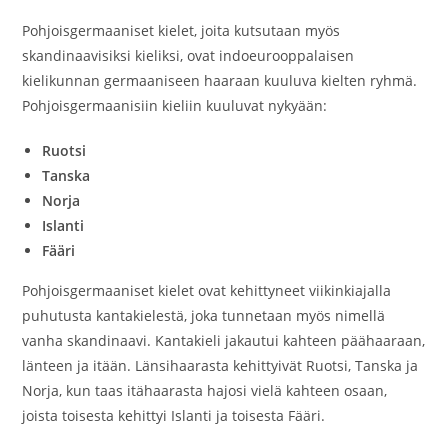
Pohjoisgermaaniset kielet, joita kutsutaan myös
skandinaavisiksi kieliksi, ovat indoeurooppalaisen
kielikunnan germaaniseen haaraan kuuluva kielten ryhmä.
Pohjoisgermaanisiin kieliin kuuluvat nykyään:
Ruotsi
Tanska
Norja
Islanti
Fääri
Pohjoisgermaaniset kielet ovat kehittyneet viikinkiajalla
puhutusta kantakielestä, joka tunnetaan myös nimellä
vanha skandinaavi. Kantakieli jakautui kahteen päähaaraan,
länteen ja itään. Länsihaarasta kehittyivät Ruotsi, Tanska ja
Norja, kun taas itähaarasta hajosi vielä kahteen osaan,
joista toisesta kehittyi Islanti ja toisesta Fääri.