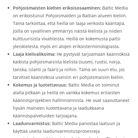
Pohjoismaisten kielten erikoisosaaminen:
Baltic Media
on erikoistunut Pohjoismaiden ja Baltian alueen kieliin.
Tämä tarkoittaa, että heillä on laaja verkosto kääntäjiä,
joilla on syvällinen ymmärrys näistä kielistä ja niiden
kulttuurisista vivahteista. Heillä on kokemusta paitsi
yleiskielestä, myös eri alojen erikoisterminologiasta.
Laaja kielivalikoima:
He pystyvät tarjoamaan käännöksiä
kaikista pohjoismaisista kielistä (suomi, ruotsi, norja,
tanska, islanti ja fääri) ja niihin. Tämä on suuri etu, jos
tarvitset käännöksiä useisiin eri pohjoismaisiin kieliin.
Kokemus ja luotettavuus:
Baltic Media on toiminut
alalla pitkään ja heillä on vankka kokemus erilaisten
käännösprojektien hallinnoinnista. He ovat saavuttaneet
hyvän maineen luotettavana ja laadukkaana
käännöspalveluiden tarjoajana.
Laadunvarmistus:
Baltic Media panostaa laatuun ja
käyttää useita laadunvarmistusprosesseja