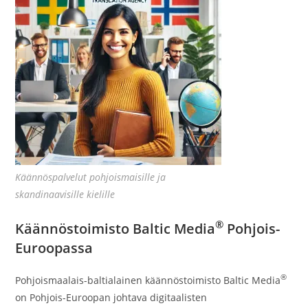
Käännöspalvelut pohjoismaisille ja
skandinaavisille kielille
®
Käännöstoimisto Baltic Media
Pohjois-
Euroopassa
®
Pohjoismaalais-baltialainen käännöstoimisto Baltic Media
on Pohjois-Euroopan johtava digitaalisten