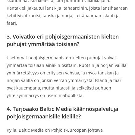
skandinaavista kielestä, jota puhuttiin viikinkiajalla.
Kantakieli jakautui länsi‑ ja itähaaroihin, joista länsihaaraan
kehittyivät ruotsi, tanska ja norja, ja itähaaraan islanti ja
fääri.
3. Voivatko eri pohjoisgermaanisten kielten
puhujat ymmärtää toisiaan?
Useimmat pohjoisgermaanisten kielten puhujat voivat
ymmärtää toisiaan ainakin osittain. Ruotsin ja norjan välillä
ymmärrettävyys on erityisen vahvaa, ja myös tanskan ja
norjan välillä on jonkin verran ymmärrystä. Islanti ja fääri
ovat kauempana, mutta hitaasti ja selkeästi puhuen
yhteisymmärrys on usein mahdollista.
4. Tarjoaako Baltic Media käännöspalveluja
pohjoisgermaanisille kielille?
Kyllä. Baltic Media on Pohjois‑Euroopan johtava