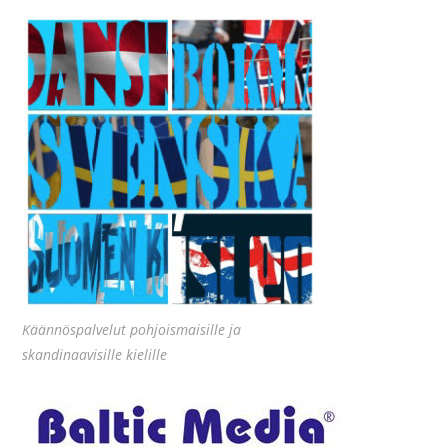
Käännöspalvelut pohjoismaisille ja
skandinaavisille kielille