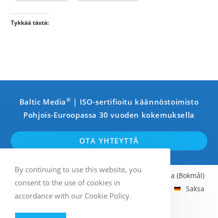
Tykkää tästä:
®
Baltic Media
| ISO-sertifioitu käännöstoimisto
Pohjois-Euroopassa 30 vuoden kokemuksella
OTA YHTEYTTÄ
By continuing to use this website, you
Englanti
Ruotsi
Suomi
Norja (Bokmål)
consent to the use of cookies in
Latvia
Viro
Liettua
Venäjä
Saksa
accordance with our Cookie Policy.
Ranska
Italia
Espanja