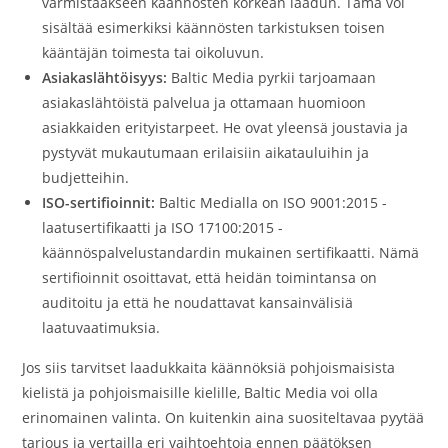
varmistaakseen käännösten korkean laadun. Tämä voi
sisältää esimerkiksi käännösten tarkistuksen toisen
kääntäjän toimesta tai oikoluvun.
Asiakaslähtöisyys:
Baltic Media pyrkii tarjoamaan
asiakaslähtöistä palvelua ja ottamaan huomioon
asiakkaiden erityistarpeet. He ovat yleensä joustavia ja
pystyvät mukautumaan erilaisiin aikatauluihin ja
budjetteihin.
ISO-sertifioinnit:
Baltic Medialla on ISO 9001:2015 -
laatusertifikaatti ja ISO 17100:2015 -
käännöspalvelustandardin mukainen sertifikaatti. Nämä
sertifioinnit osoittavat, että heidän toimintansa on
auditoitu ja että he noudattavat kansainvälisiä
laatuvaatimuksia.
Jos siis tarvitset laadukkaita käännöksiä pohjoismaisista
kielistä ja pohjoismaisille kielille, Baltic Media voi olla
erinomainen valinta. On kuitenkin aina suositeltavaa pyytää
tarjous ja vertailla eri vaihtoehtoja ennen päätöksen