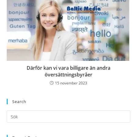
Därför kan vi vara billigare än andra
översättningsbyråer
15 november 2023
Search
Pre
Es
to
clo