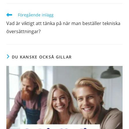
Läs
Föregående inlägg
fler
Vad är viktigt att tänka på när man beställer tekniska
artiklar
översättningar?
DU KANSKE OCKSÅ GILLAR