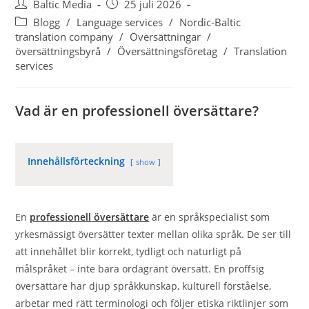
Inläggsförfattare:
Inlägget
Baltic Media
25 juli 2026
publicerat:
Inläggskategori:
Blogg
/
Language services
/
Nordic-Baltic
translation company
/
Översättningar
/
översättningsbyrå
/
Översättningsföretag
/
Translation
services
Vad är en professionell översättare?
Innehållsförteckning
show
En
professionell översättare
är en språkspecialist som
yrkesmässigt översätter texter mellan olika språk. De ser till
att innehållet blir korrekt, tydligt och naturligt på
målspråket – inte bara ordagrant översatt. En proffsig
översättare har djup språkkunskap, kulturell förståelse,
arbetar med rätt terminologi och följer etiska riktlinjer som