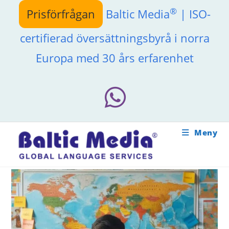
Hoppa
®
Prisförfrågan
Baltic Media
| ISO-
till
innehållet
certifierad översättningsbyrå i norra
Europa med 30 års erfarenhet
Meny