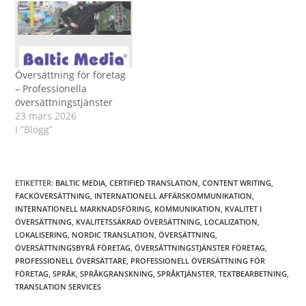
Översättning för företag
– Professionella
översättningstjänster
23 mars 2026
I ”Blogg”
ETIKETTER
:
BALTIC MEDIA
,
CERTIFIED TRANSLATION
,
CONTENT WRITING
,
FACKÖVERSÄTTNING
,
INTERNATIONELL AFFÄRSKOMMUNIKATION
,
INTERNATIONELL MARKNADSFÖRING
,
KOMMUNIKATION
,
KVALITET I
ÖVERSÄTTNING
,
KVALITETSSÄKRAD ÖVERSÄTTNING
,
LOCALIZATION
,
LOKALISERING
,
NORDIC TRANSLATION
,
ÖVERSÄTTNING
,
ÖVERSÄTTNINGSBYRÅ FÖRETAG
,
ÖVERSÄTTNINGSTJÄNSTER FÖRETAG
,
PROFESSIONELL ÖVERSÄTTARE
,
PROFESSIONELL ÖVERSÄTTNING FÖR
FÖRETAG
,
SPRÅK
,
SPRÅKGRANSKNING
,
SPRÅKTJÄNSTER
,
TEXTBEARBETNING
,
TRANSLATION SERVICES