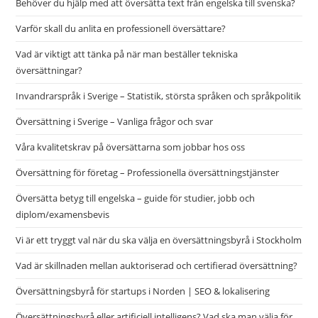
Behöver du hjälp med att översätta text från engelska till svenska?
sea
pan
Varför skall du anlita en professionell översättare?
Vad är viktigt att tänka på när man beställer tekniska
översättningar?
Invandrarspråk i Sverige – Statistik, största språken och språkpolitik
Översättning i Sverige – Vanliga frågor och svar
Våra kvalitetskrav på översättarna som jobbar hos oss
Översättning för företag – Professionella översättningstjänster
Översätta betyg till engelska – guide för studier, jobb och
diplom/examensbevis
Vi är ett tryggt val när du ska välja en översättningsbyrå i Stockholm
Vad är skillnaden mellan auktoriserad och certifierad översättning?
Översättningsbyrå för startups i Norden | SEO & lokalisering
Översättningsbyrå eller artificiell intelligens? Vad ska man välja för