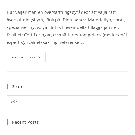
publicerat:
Hur väljer man en översättningsbyrå? För att välja rätt
översättningsbyrå, tänk på: Dina behov: Materialtyp, språk,
specialisering, volym, tid och eventuella tilläggstjänster.
Kvalitet: Certifieringar, översättares kompetens (modersmål,
expertis), kvalitetssäkring, referenser…
Vanliga
Fortsätt Läsa
Frågor
När
Du
Beställer
En
Översättning
Search
Från
En
Översättningsbyrå
Pre
Es
to
clo
Recent Posts
the