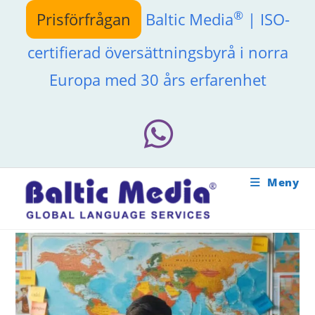
Hoppa
®
Prisförfrågan
Baltic Media
| ISO-
till
innehållet
certifierad översättningsbyrå i norra
Europa med 30 års erfarenhet
Meny