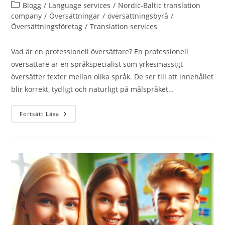
publicerat:
Inläggskategori:
Blogg
/
Language services
/
Nordic-Baltic translation
company
/
Översättningar
/
översättningsbyrå
/
Översättningsföretag
/
Translation services
Vad är en professionell översättare? En professionell
översättare är en språkspecialist som yrkesmässigt
översätter texter mellan olika språk. De ser till att innehållet
blir korrekt, tydligt och naturligt på målspråket…
Varför
Fortsätt Läsa
Skall
Du
Anlita
En
Professionell
Översättare?