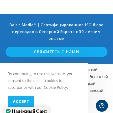
®
Baltic Media
| Сертифицированное ISO бюро
переводов в Северной Европе с 30-летним
опытом
СВЯЖИТЕСЬ С НАМИ
Английский
Шведский
Финский
By continuing to use this website, you
Норвежский (Bokmål)
Латышский
Эстонский
consent to the use of cookies in
Литовский
Русский
Немецкий
accordance with our Cookie Policy.
Французский
Итальянский
Испанский
ACCEPT
Многоязычный WordPress
с WPML
Надёжный Сайт