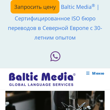
Перейти
®
Запросить цену
Baltic Media
|
к
содержимому
Сертифицированное ISO бюро
переводов в Северной Европе с 30-
летним опытом
Меню