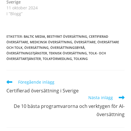
Sverige
11 oktober 2024
I ”Blogg”
ETIKETTER
:
BALTIC MEDIA
,
BESTYRKT ÖVERSÄTTNING
,
CERTIFIERAD
ÖVERSÄTTARE
,
MEDICINSK ÖVERSÄTTNING
,
ÖVERSÄTTARE
,
ÖVERSÄTTARE
OCH TOLK
,
ÖVERSÄTTNING
,
ÖVERSÄTTNINGSBYRÅ
,
ÖVERSÄTTNINGSTJÄNSTER
,
TEKNISK ÖVERSÄTTNING
,
TOLK- OCH
ÖVERSÄTTARTJÄNSTER
,
TOLKFÖRMEDLING
,
TOLKING
Läs
Föregående inlägg
fler
Certifierad översättning i Sverige
artiklar
Nästa inlägg
De 10 bästa programvarorna och verktygen för AI-
översättning