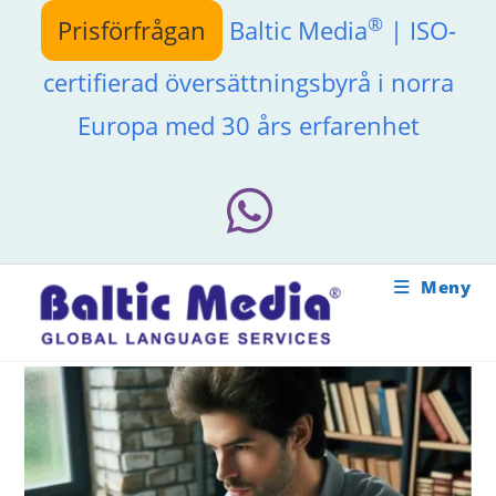
Hoppa
®
Prisförfrågan
Baltic Media
| ISO-
till
innehållet
certifierad översättningsbyrå i norra
Europa med 30 års erfarenhet
Meny