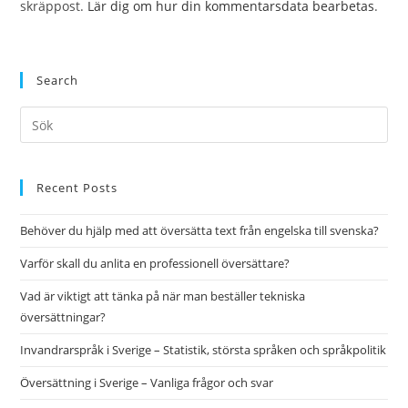
skräppost.
Lär dig om hur din kommentarsdata bearbetas
.
Search
Pre
Es
to
clo
Recent Posts
the
Behöver du hjälp med att översätta text från engelska till svenska?
sea
pan
Varför skall du anlita en professionell översättare?
Vad är viktigt att tänka på när man beställer tekniska
översättningar?
Invandrarspråk i Sverige – Statistik, största språken och språkpolitik
Översättning i Sverige – Vanliga frågor och svar