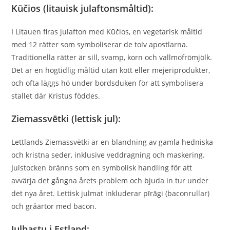
Kūčios (litauisk julaftonsmåltid):
I Litauen firas julafton med Kūčios, en vegetarisk måltid
med 12 rätter som symboliserar de tolv apostlarna.
Traditionella rätter är sill, svamp, korn och vallmofrömjölk.
Det är en högtidlig måltid utan kött eller mejeriprodukter,
och ofta läggs hö under bordsduken för att symbolisera
stallet där Kristus föddes.
Ziemassvētki (lettisk jul):
Lettlands Ziemassvētki är en blandning av gamla hedniska
och kristna seder, inklusive veddragning och maskering.
Julstocken bränns som en symbolisk handling för att
avvärja det gångna årets problem och bjuda in tur under
det nya året. Lettisk julmat inkluderar pīrāgi (baconrullar)
och gråärtor med bacon.
Julbastu i Estland: