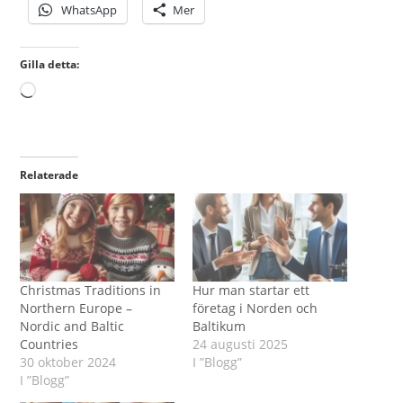
WhatsApp
Mer
Gilla detta:
Laddar
in
…
Relaterade
Christmas Traditions in
Hur man startar ett
Northern Europe –
företag i Norden och
Nordic and Baltic
Baltikum
Countries
24 augusti 2025
30 oktober 2024
I ”Blogg”
I ”Blogg”