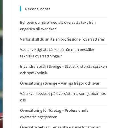
to
close
Recent Posts
the
Behöver du hjälp med att översätta text från
search
engelska till svenska?
panel.
Varför skall du anlita en professionell översättare?
Vad är viktigt att tänka på när man beställer
tekniska översättningar?
Invandrarspråk i Sverige – Statistik, största språken
och språkpolitik
Översättning i Sverige – Vanliga frågor och svar
Våra kvalitetskrav på översättarna som jobbar hos
oss
Översättning för företag – Professionella
översättningstjänster
Översätta betyg till engelska – guide för studier,