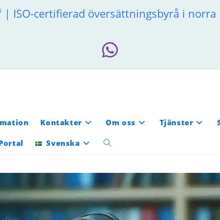
®
| ISO-certifierad översättningsbyrå i norr
rmation
Kontakter
Om oss
Tjänster
Portal
Svenska
Slå
på/av
webbplatssökning