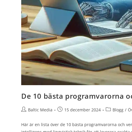
De 10 bästa programvarorna oc
Inläggsförfattare:
Inlägget
Inläggskatego
Baltic Media
15 december 2024
Blogg
/
Ö
publicerat:
Här är en lista över de 10 bästa programvarorna och ver
intelligens med lingvistisk teknik för att leverera exakta