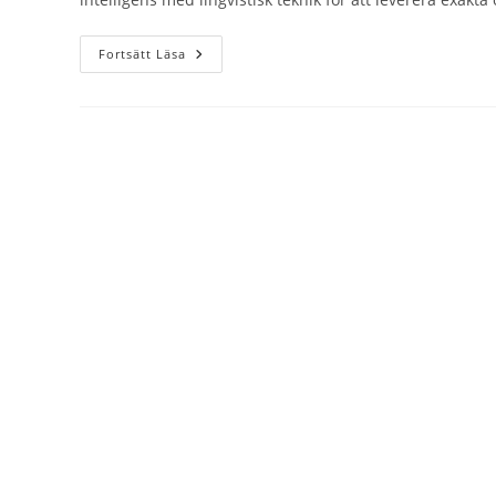
De
Fortsätt Läsa
10
Bästa
Programvarorna
Och
Verktygen
För
AI-
Översättning