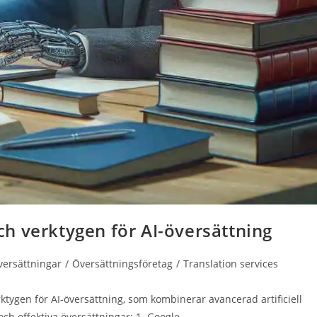
h verktygen för AI-översättning
ri:
versättningar
/
Översättningsföretag
/
Translation services
ktygen för AI-översättning, som kombinerar avancerad artificiell
 och effektiva översättningar: 1. Google…