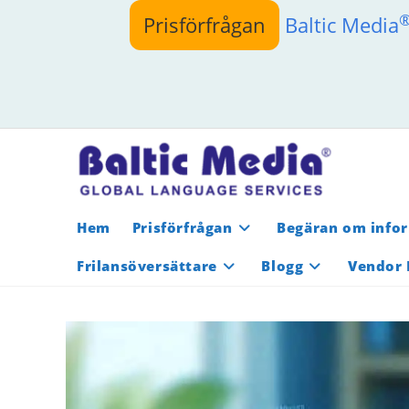
Hoppa
Prisförfrågan
Baltic Media
till
innehållet
Hem
Prisförfrågan
Begäran om info
Frilansöversättare
Blogg
Vendor 