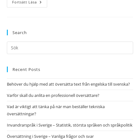
Behöver
Fortsätt Läsa
Du
En
Snabb
Översättning?
Hos
Oss
Search
Får
Du
Svar
Pre
Inom
15
Es
Minuter
to
clo
Recent Posts
the
Behöver du hjälp med att översätta text från engelska till svenska?
sea
pan
Varför skall du anlita en professionell översättare?
Vad är viktigt att tänka på när man beställer tekniska
översättningar?
Invandrarspråk i Sverige – Statistik, största språken och språkpolitik
Översättning i Sverige – Vanliga frågor och svar