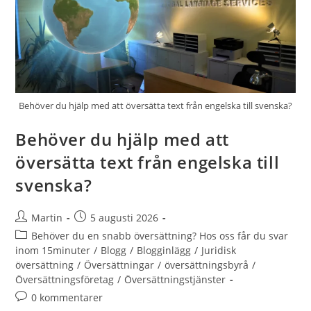
Behöver du hjälp med att översätta text från engelska till svenska?
Behöver du hjälp med att
översätta text från engelska till
svenska?
Inläggsförfattare:
Inlägget
Martin
5 augusti 2026
publicerat:
Inläggskategori:
Behöver du en snabb översättning? Hos oss får du svar
inom 15minuter
/
Blogg
/
Blogginlägg
/
Juridisk
översättning
/
Översättningar
/
översättningsbyrå
/
Översättningsföretag
/
Översättningstjänster
Kommentarer
0 kommentarer