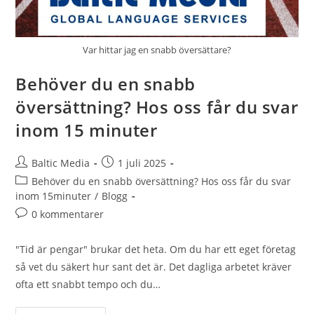
Var hittar jag en snabb översättare?
Behöver du en snabb
översättning? Hos oss får du svar
inom 15 minuter
Inläggsförfattare:
Inlägget
Baltic Media
1 juli 2025
publicerat:
Inläggskategori:
Behöver du en snabb översättning? Hos oss får du svar
inom 15minuter
/
Blogg
Kommentarer
0 kommentarer
på
inlägget:
"Tid är pengar" brukar det heta. Om du har ett eget företag
så vet du säkert hur sant det är. Det dagliga arbetet kräver
ofta ett snabbt tempo och du…