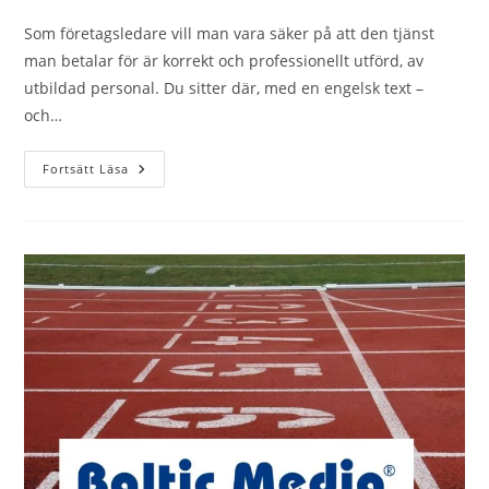
på
inlägget:
Som företagsledare vill man vara säker på att den tjänst
man betalar för är korrekt och professionellt utförd, av
utbildad personal. Du sitter där, med en engelsk text –
och…
Behöver
Fortsätt Läsa
Du
Hjälp
Med
Att
Översätta
Text
Från
Engelska
Till
Svenska?