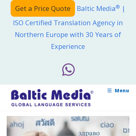
Skip
®
Get a Price Quote
Baltic Media
|
to
content
ISO Certified Translation Agency in
Northern Europe with 30 Years of
Experience
Menu