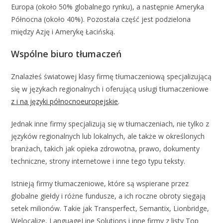
Europa (około 50% globalnego rynku), a następnie Ameryka
Północna (około 40%). Pozostała część jest podzielona
między Azję i Amerykę Łacińską.
Wspólne biuro tłumaczeń
Znalazłeś światowej klasy firmę tłumaczeniową specjalizującą
się w językach regionalnych i oferującą usługi tłumaczeniowe
z i na języki północnoeuropejskie
.
Jednak inne firmy specjalizują się w tłumaczeniach, nie tylko z
języków regionalnych lub lokalnych, ale także w określonych
branżach, takich jak opieka zdrowotna, prawo, dokumenty
techniczne, strony internetowe i inne tego typu teksty.
Istnieją firmy tłumaczeniowe, które są wspierane przez
globalne giełdy i różne fundusze, a ich roczne obroty sięgają
setek milionów. Takie jak Transperfect, Semantix, Lionbridge,
Welocalize, LanguageLine Solutions i inne firmy z listy Top