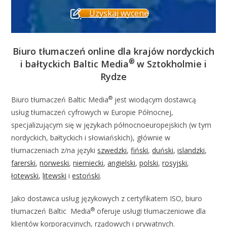
Uzyskaj wycenę
Biuro tłumaczeń online dla krajów nordyckich
®
i bałtyckich
Baltic Media
w Sztokholmie i
Rydze
®
Biuro tłumaczeń Baltic Media
jest wiodącym dostawcą
usług tłumaczeń cyfrowych w Europie Północnej,
specjalizującym się w językach północnoeuropejskich (w tym
nordyckich, bałtyckich i słowiańskich), głównie w
tłumaczeniach z/na języki
szwedzki
,
fiński
,
duński
,
islandzki
,
farerski
,
norweski
,
niemiecki
,
angielski
,
polski
,
rosyjski
,
łotewski
,
litewski
i
estoński
.
Jako dostawca usług językowych z certyfikatem ISO, biuro
®
tłumaczeń Baltic Media
oferuje usługi tłumaczeniowe dla
klientów korporacyjnych, rządowych i prywatnych.