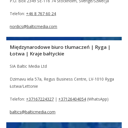
P.O. Box 2349 SE-116 74 Stockholm, Sverige/Szwecja
Telefon:
+46 8 767 60 24
nordics@balticmedia.com
Międzynarodowe biuro tłumaczeń | Ryga |
Łotwa | Kraje bałtyckie
SIA Baltic Media Ltd
Dzirnavu iela 57a, Regus Business Centre, LV-1010 Ryga
Łotwa/Lettonie
Telefon:
+37167224327
|
+37126404054
(WhatsApp)
baltics@balticmedia.com