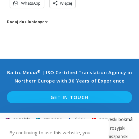
WhatsApp
Więcej
Dodaj do ulubionych:
®
Baltic Media
| ISO Certified Translation Agency in
Northern Europe with 30 Years of Experience
GET IN TOUCH
angielski
szwedzki
fiński
norweski bokmål
łotewski
estoński
litewski
rosyjski
By continuing to use this website, you
niemiecki
francuski
włoski
hiszpański