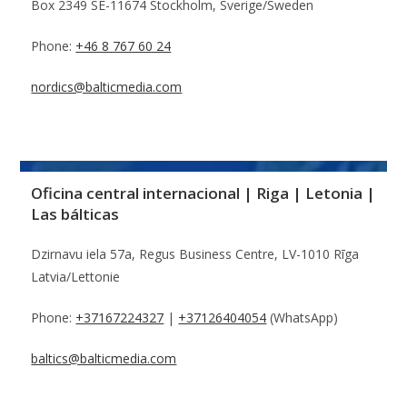
Box 2349 SE-11674 Stockholm, Sverige/Sweden
Phone:
+46 8 767 60 24
nordics@balticmedia.com
Oficina central internacional | Riga | Letonia |
Las bálticas
Dzirnavu iela 57a, Regus Business Centre, LV-1010 Rīga
Latvia/Lettonie
Phone:
+37167224327
|
+37126404054
(WhatsApp)
baltics@balticmedia.com