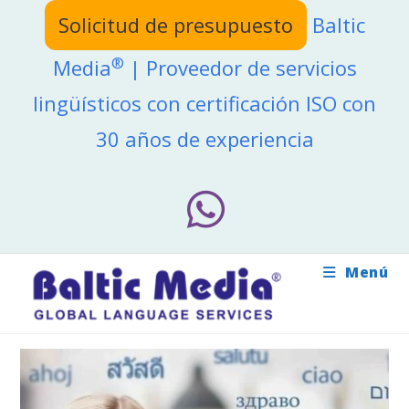
Ir
Solicitud de presupuesto
Baltic
al
contenido
®
Media
| Proveedor de servicios
lingüísticos con certificación ISO con
30 años de experiencia
Menú