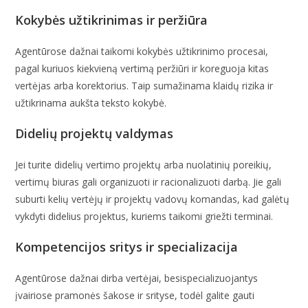
Kokybės užtikrinimas ir peržiūra
Agentūrose dažnai taikomi kokybės užtikrinimo procesai,
pagal kuriuos kiekvieną vertimą peržiūri ir koreguoja kitas
vertėjas arba korektorius. Taip sumažinama klaidų rizika ir
užtikrinama aukšta teksto kokybė.
Didelių projektų valdymas
Jei turite didelių vertimo projektų arba nuolatinių poreikių,
vertimų biuras gali organizuoti ir racionalizuoti darbą. Jie gali
suburti kelių vertėjų ir projektų vadovų komandas, kad galėtų
vykdyti didelius projektus, kuriems taikomi griežti terminai.
Kompetencijos sritys ir specializacija
Agentūrose dažnai dirba vertėjai, besispecializuojantys
įvairiose pramonės šakose ir srityse, todėl galite gauti