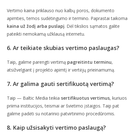
Vertimo kaina priklauso nuo kalbų poros, dokumento
apimties, temos sudėtingumo ir termino. Paprastai taikoma
kaina už žodį arba puslapį
. Dėl tikslios sąmatos galite
pateikti nemokamą užklausą internetu.
6. Ar teikiate skubias vertimo paslaugas?
Taip, galime parengti vertimą
pagreitintu terminu
,
atsižvelgiant į projekto apimtį ir vertėjų prieinamumą.
7. Ar galima gauti sertifikuotą vertimą?
Taip — Baltic Media teikia
sertifikuotus vertimus
, kuriuos
priima institucijos, teismai ar švietimo įstaigos. Taip pat
galime padėti su notarinio patvirtinimo procedūromis.
8. Kaip užsisakyti vertimo paslaugą?