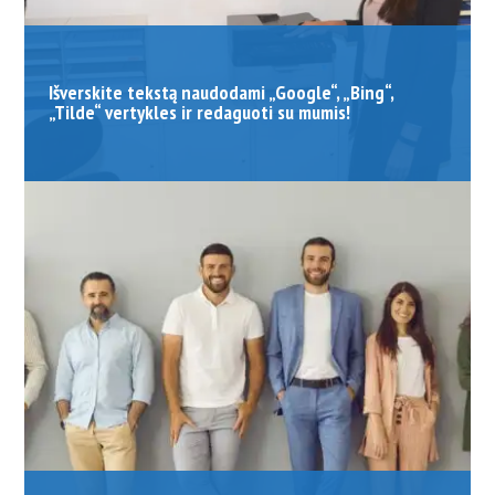
Išverskite tekstą naudodami „Google“, „Bing“,
„Tilde“ vertykles ir redaguoti su mumis!