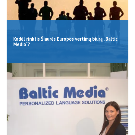
Kodėl rinktis Šiaurės Europos vertimų biurą „Baltic
Media“?