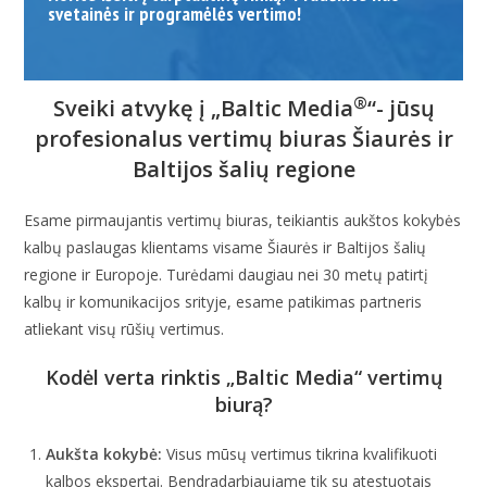
svetainės ir programėlės vertimo!
®
Sveiki atvykę į „Baltic Media
“- jūsų
profesionalus vertimų biuras Šiaurės ir
Baltijos šalių regione
Esame pirmaujantis vertimų biuras, teikiantis aukštos kokybės
kalbų paslaugas klientams visame Šiaurės ir Baltijos šalių
regione ir Europoje. Turėdami daugiau nei 30 metų patirtį
kalbų ir komunikacijos srityje, esame patikimas partneris
atliekant visų rūšių vertimus.
Kodėl verta rinktis „Baltic Media“ vertimų
biurą?
Aukšta kokybė:
Visus mūsų vertimus tikrina kvalifikuoti
kalbos ekspertai. Bendradarbiaujame tik su atestuotais