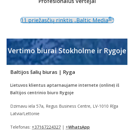
Profesionalūs vertėjai
®
11 priežasčių rinktis „Baltic Media
“
Vertimo biurai Stokholme ir Rygoje
Baltijos šalių biuras | Ryga
Lietuvos klientus aptarnaujame internete (online) iš
Baltijos centrinio biuro Rygoje
Dzirnavu iela 57a, Regus Business Centre, LV-1010 Rīga
Latvia/Lettonie
Telefonas:
+37167224327
|
+
WhatsApp