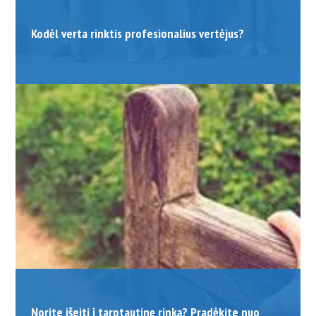
Kodėl verta rinktis profesionalius vertėjus?
Norite išeiti į tarptautinę rinką? Pradėkite nuo