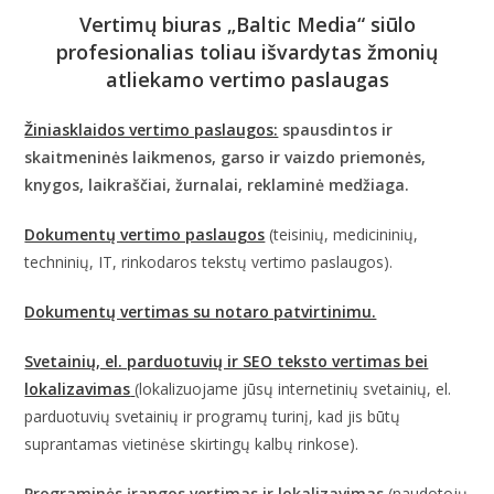
Vertimų biuras „Baltic Media“ siūlo
profesionalias toliau išvardytas žmonių
atliekamo vertimo paslaugas
Žiniasklaidos vertimo paslaugos:
spausdintos ir
skaitmeninės laikmenos, garso ir vaizdo priemonės,
knygos, laikraščiai, žurnalai, reklaminė medžiaga.
Dokumentų vertimo paslaugos
(teisinių, medicininių,
techninių, IT, rinkodaros tekstų vertimo paslaugos).
Dokumentų vertimas su notaro patvirtinimu.
Svetainių, el. parduotuvių ir SEO teksto vertimas bei
lokalizavimas
(lokalizuojame jūsų internetinių svetainių, el.
parduotuvių svetainių ir programų turinį, kad jis būtų
suprantamas vietinėse skirtingų kalbų rinkose).
Programinės įrangos vertimas ir lokalizavimas
(naudotojų