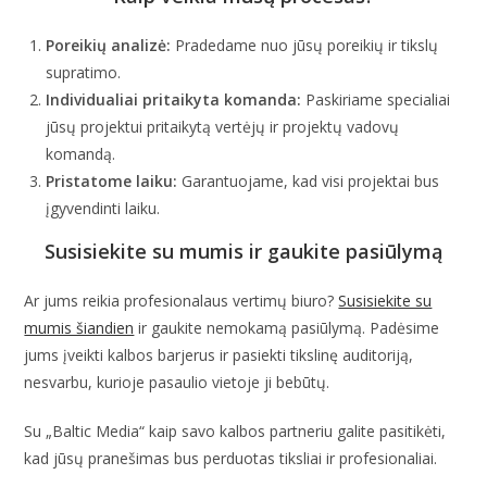
Poreikių analizė:
Pradedame nuo jūsų poreikių ir tikslų
supratimo.
Individualiai pritaikyta komanda:
Paskiriame specialiai
jūsų projektui pritaikytą vertėjų ir projektų vadovų
komandą.
Pristatome laiku:
Garantuojame, kad visi projektai bus
įgyvendinti laiku.
Susisiekite su mumis ir gaukite pasiūlymą
Ar jums reikia profesionalaus vertimų biuro?
Susisiekite su
mumis šiandien
ir gaukite nemokamą pasiūlymą. Padėsime
jums įveikti kalbos barjerus ir pasiekti tikslinę auditoriją,
nesvarbu, kurioje pasaulio vietoje ji bebūtų.
Su „Baltic Media“ kaip savo kalbos partneriu galite pasitikėti,
kad jūsų pranešimas bus perduotas tiksliai ir profesionaliai.