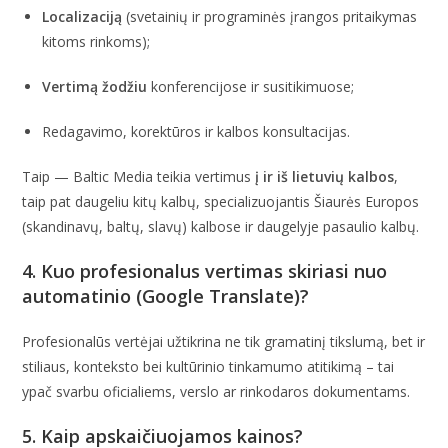
Localizaciją
(svetainių ir programinės įrangos pritaikymas
kitoms rinkoms);
Vertimą žodžiu
konferencijose ir susitikimuose;
Redagavimo, korektūros ir kalbos konsultacijas.
Taip — Baltic Media teikia vertimus
į ir iš lietuvių kalbos
,
taip pat daugeliu kitų kalbų, specializuojantis Šiaurės Europos
(skandinavų, baltų, slavų) kalbose ir daugelyje pasaulio kalbų.
4. Kuo profesionalus vertimas skiriasi nuo
automatinio (Google Translate)?
Profesionalūs vertėjai užtikrina ne tik gramatinį tikslumą, bet ir
stiliaus, konteksto bei kultūrinio tinkamumo atitikimą – tai
ypač svarbu oficialiems, verslo ar rinkodaros dokumentams.
5. Kaip apskaičiuojamos kainos?