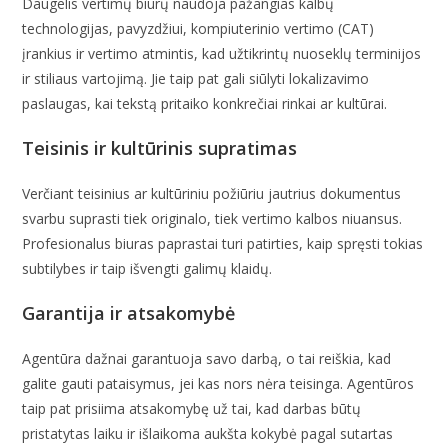
Daugelis vertimų biurų naudoja pažangias kalbų
technologijas, pavyzdžiui, kompiuterinio vertimo (CAT)
įrankius ir vertimo atmintis, kad užtikrintų nuoseklų terminijos
ir stiliaus vartojimą. Jie taip pat gali siūlyti lokalizavimo
paslaugas, kai tekstą pritaiko konkrečiai rinkai ar kultūrai.
Teisinis ir kultūrinis supratimas
Verčiant teisinius ar kultūriniu požiūriu jautrius dokumentus
svarbu suprasti tiek originalo, tiek vertimo kalbos niuansus.
Profesionalus biuras paprastai turi patirties, kaip spręsti tokias
subtilybes ir taip išvengti galimų klaidų.
Garantija ir atsakomybė
Agentūra dažnai garantuoja savo darbą, o tai reiškia, kad
galite gauti pataisymus, jei kas nors nėra teisinga. Agentūros
taip pat prisiima atsakomybę už tai, kad darbas būtų
pristatytas laiku ir išlaikoma aukšta kokybė pagal sutartas