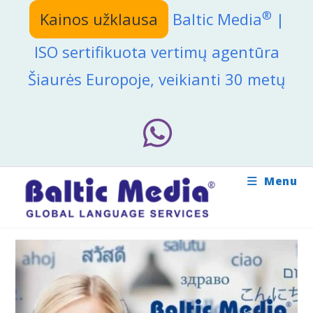
Skip
®
Kainos užklausa
Baltic Media
|
to
content
ISO sertifikuota vertimų agentūra
Šiaurės Europoje, veikianti 30 metų
Menu