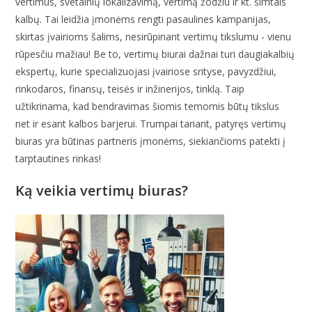
vertimus, svetainių lokalizavimą, vertimą žodžiu ir kt. šimtais
kalbų. Tai leidžia įmonėms rengti pasaulines kampanijas,
skirtas įvairioms šalims, nesirūpinant vertimų tikslumu - vienu
rūpesčiu mažiau! Be to, vertimų biurai dažnai turi daugiakalbių
ekspertų, kurie specializuojasi įvairiose srityse, pavyzdžiui,
rinkodaros, finansų, teisės ir inžinerijos, tinklą. Taip
užtikrinama, kad bendravimas šiomis temomis būtų tikslus
net ir esant kalbos barjerui. Trumpai tariant, patyręs vertimų
biuras yra būtinas partneris įmonėms, siekiančioms patekti į
tarptautines rinkas!
Ką veikia vertimų biuras?