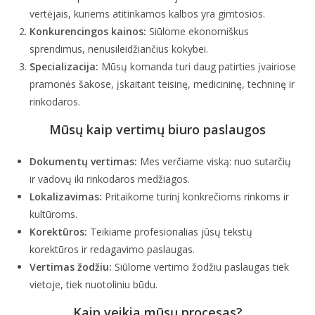
vertėjais, kuriems atitinkamos kalbos yra gimtosios.
Konkurencingos kainos:
Siūlome ekonomiškus
sprendimus, nenusileidžiančius kokybei.
Specializacija:
Mūsų komanda turi daug patirties įvairiose
pramonės šakose, įskaitant teisinę, medicininę, techninę ir
rinkodaros.
Mūsų kaip vertimų biuro paslaugos
Dokumentų vertimas:
Mes verčiame viską: nuo sutarčių
ir vadovų iki rinkodaros medžiagos.
Lokalizavimas:
Pritaikome turinį konkrečioms rinkoms ir
kultūroms.
Korektūros:
Teikiame profesionalias jūsų tekstų
korektūros ir redagavimo paslaugas.
Vertimas žodžiu:
Siūlome vertimo žodžiu paslaugas tiek
vietoje, tiek nuotoliniu būdu.
Kaip veikia mūsų procesas?