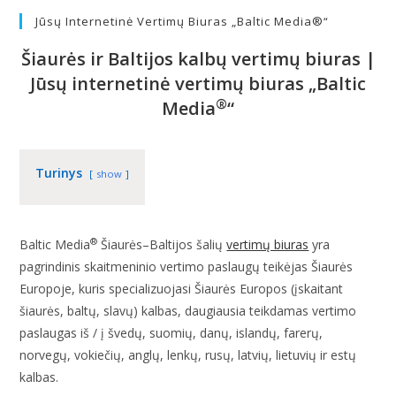
Jūsų Internetinė Vertimų Biuras „Baltic Media®“
Šiaurės ir Baltijos kalbų vertimų biuras |
Jūsų internetinė vertimų biuras „Baltic
®
Media
“
Turinys
show
®
Baltic Media
Šiaurės–Baltijos šalių
vertimų biuras
yra
pagrindinis skaitmeninio vertimo paslaugų teikėjas Šiaurės
Europoje, kuris specializuojasi Šiaurės Europos (įskaitant
šiaurės, baltų, slavų) kalbas, daugiausia teikdamas vertimo
paslaugas iš / į švedų, suomių, danų, islandų, farerų,
norvegų, vokiečių, anglų, lenkų, rusų, latvių, lietuvių ir estų
kalbas.