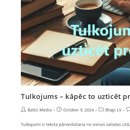
Tulkojums – kāpēc to uzticēt 
Post
Post
Post
Po
Baltic Media
October 9, 2024
Blogs LV
author:
published:
category:
c
Tulkojums ir teksta pārveidošana no vienas valodas citā,