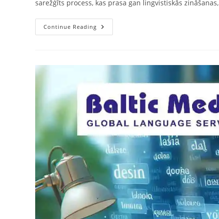
sarežģīts process, kas prasa gan lingvistiskās zināšanas
Tulkojums
Continue Reading
–
Kāpēc
To
Uzticēt
Profesionālam
Tulkotājam?