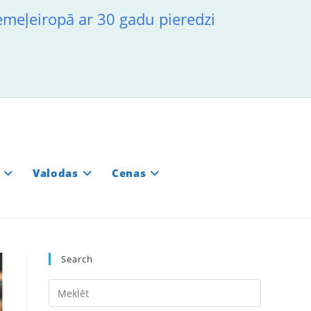
iemeļeiropā ar 30 gadu pieredzi
Valodas
Cenas
Search
Press
Escape