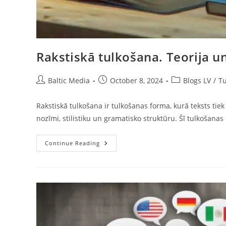
Rakstiskā tulkošana. Teorija u
Post
Post
Post
Baltic Media
October 8, 2024
Blogs LV
/
Tu
author:
published:
category:
Rakstiskā tulkošana ir tulkošanas forma, kurā teksts tiek
nozīmi, stilistiku un gramatisko struktūru. Šī tulkošan
Rakstiskā
Continue Reading
Tulkošana.
Teorija
Un
Prakse