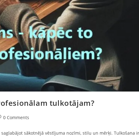
profesionālam tulkotājam?
st
0 Comments
omments:
 saglabājot sākotnējā vēstījuma nozīmi, stilu un mērķi. Tulkošana i