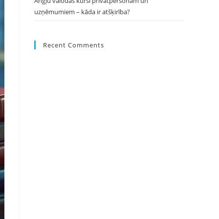
Angļu valodas kursi privātpersonām un
uzņēmumiem – kāda ir atšķirība?
Recent Comments