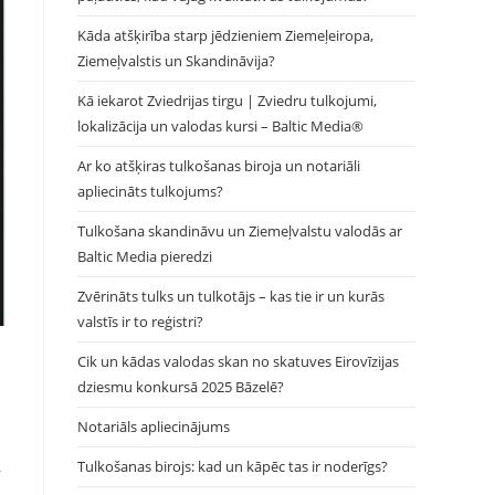
Kāda atšķirība starp jēdzieniem Ziemeļeiropa,
Ziemeļvalstis un Skandināvija?
Kā iekarot Zviedrijas tirgu | Zviedru tulkojumi,
lokalizācija un valodas kursi – Baltic Media®
Ar ko atšķiras tulkošanas biroja un notariāli
apliecināts tulkojums?
Tulkošana skandināvu un Ziemeļvalstu valodās ar
Baltic Media pieredzi
Zvērināts tulks un tulkotājs – kas tie ir un kurās
valstīs ir to reģistri?
Cik un kādas valodas skan no skatuves Eirovīzijas
dziesmu konkursā 2025 Bāzelē?
Notariāls apliecinājums
Tulkošanas birojs: kad un kāpēc tas ir noderīgs?
r