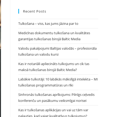
to
close
Recent Posts
the
Tulkošana – viss, kas jums jāzina par to
search
panel.
Medicīnas dokumentu tulkošana un kvalitātes
garantijas tulkošanas birojā Baltic Media
Valodu pakalpojumi Baltijas valodās – profesionāla
tulkošana un valodu kursi
Kas ir notariāli apliecināts tulkojums un cik tas
maksā tulkošanas birojā Baltic Media?
Labākie tulkotāji: 10 labākās mākslīgā intelekta – MI
tulkošanas programmatūras un rīki
Sinhronās tulkošanas aprīkojums: Pilnīgs ceļvedis
konferenču un pasākumu veiksmīgai norisei
Kas ir tulkošanas aplikācijas un vai uz tām var
paļauties, kad vajag kvalitatīvus tulkojumus?