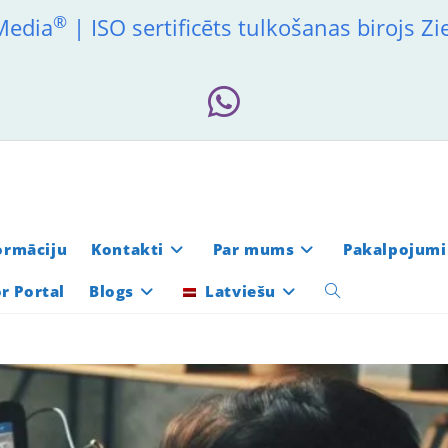
®
 Media
| ISO sertificēts tulkošanas birojs Z
formāciju
Kontakti
Par mums
Pakalpojumi
r Portal
Blogs
Latviešu
Toggle
website
search