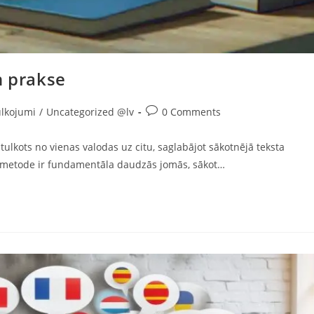
n prakse
Post
lkojumi
/
Uncategorized @lv
0 Comments
comments:
 tulkots no vienas valodas uz citu, saglabājot sākotnējā teksta
as metode ir fundamentāla daudzās jomās, sākot…