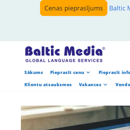
Skip
Cenas pieprasījums
Baltic
to
content
Sākums
Pieprasīt cenu
Pieprasīt in
Klientu atsauksmes
Vakances
Vendo