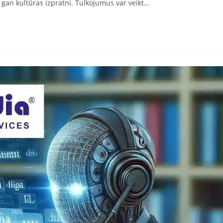
, gan kultūras izpratni. Tulkojumus var veikt…