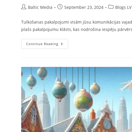
Post
Post
Post
Baltic Media
September 23, 2024
Blogs LV
author:
published:
category:
Tulkošanas pakalpojumi visām jūsu komunikācijas vajad
plašs pakalpojumu klāsts, kas nodrošina iespēju pārvērst
Tulkošanas
Continue Reading
Pakalpojumi
Baltic
Media
Tulkošanas
Birojā