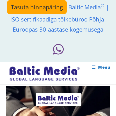
Skip
®
Tasuta hinnapäring
Baltic Media
|
to
content
ISO sertifikaadiga tõlkebüroo Põhja-
Euroopas 30-aastase kogemusega
Menu