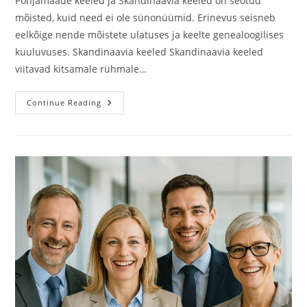
Põhjamaade keeled ja Skandinaavia keeled on seotud
mõisted, kuid need ei ole sünonüümid. Erinevus seisneb
eelkõige nende mõistete ulatuses ja keelte genealoogilises
kuuluvuses. Skandinaavia keeled Skandinaavia keeled
viitavad kitsamale rühmale…
Mis
Continue Reading
Vahe
On
Põhjamaiste
Ja
Skandinaavia
Keelte
Vahel?