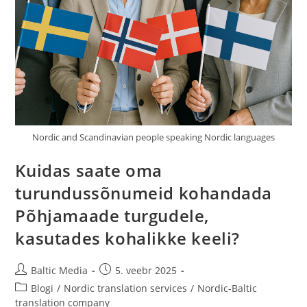
Nordic and Scandinavian people speaking Nordic languages
Kuidas saate oma
turundussõnumeid kohandada
Põhjamaade turgudele,
kasutades kohalikke keeli?
Post
Post
Baltic Media
5. veebr 2025
author:
published:
Post
Blogi
/
Nordic translation services
/
Nordic-Baltic
category:
translation company