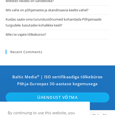
Millistes riikides on vandetõlke?
sea
pan
Mis vahe on põhjamaiste ja skandinaavia keelte vahel?
Kuidas saate oma turundussõnumeid kohandada Põhjamaade
turgudele, kasutades kohalikke keeli?
Miks te vajate tõlkebüroo?
Recent Comments
®
Baltic Media
| ISO sertifikaadiga tõlkebüroo
Põhja-Euroopas 30-aastase kogemusega
ÜHENDUST VÕTMA
By continuing to use this website, you