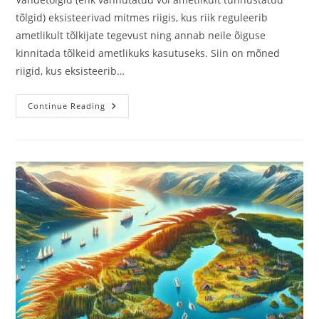
tõlgid) eksisteerivad mitmes riigis, kus riik reguleerib
ametlikult tõlkijate tegevust ning annab neile õiguse
kinnitada tõlkeid ametlikuks kasutuseks. Siin on mõned
riigid, kus eksisteerib…
Millistes
Continue Reading
Riikides
On
Vandetõlke?