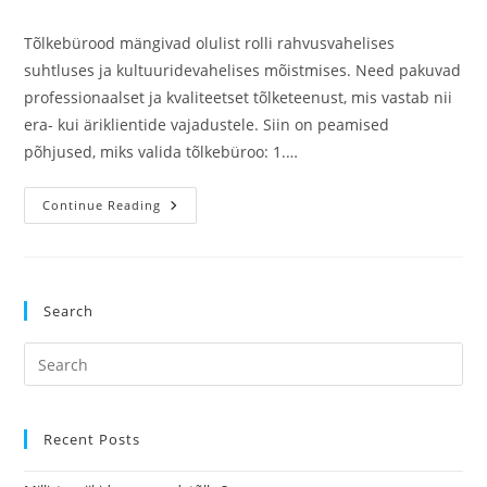
comments:
Tõlkebürood mängivad olulist rolli rahvusvahelises
suhtluses ja kultuuridevahelises mõistmises. Need pakuvad
professionaalset ja kvaliteetset tõlketeenust, mis vastab nii
era- kui äriklientide vajadustele. Siin on peamised
põhjused, miks valida tõlkebüroo: 1.…
Miks
Continue Reading
Te
Vajate
Tõlkebüroo?
Search
Pre
Es
to
clo
Recent Posts
the