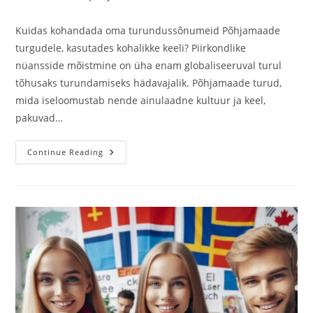
Kuidas kohandada oma turundussõnumeid Põhjamaade
turgudele, kasutades kohalikke keeli? Piirkondlike
nüansside mõistmine on üha enam globaliseeruval turul
tõhusaks turundamiseks hädavajalik. Põhjamaade turud,
mida iseloomustab nende ainulaadne kultuur ja keel,
pakuvad…
Kuidas
Continue Reading
Saate
Oma
Turundussõnumeid
Kohandada
Põhjamaade
Turgudele,
Kasutades
Kohalikke
Keeli?