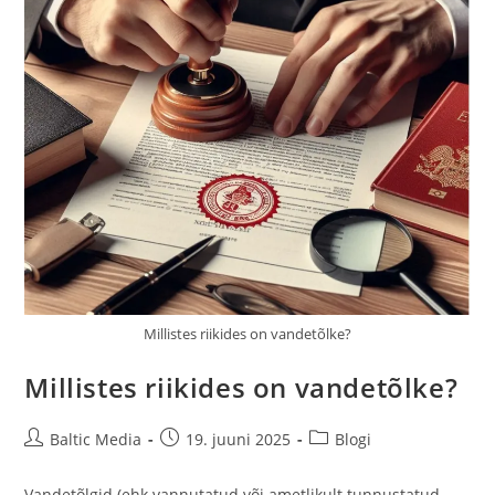
Millistes riikides on vandetõlke?
Millistes riikides on vandetõlke?
Post
Post
Post
Baltic Media
19. juuni 2025
Blogi
author:
published:
category:
Vandetõlgid (ehk vannutatud või ametlikult tunnustatud