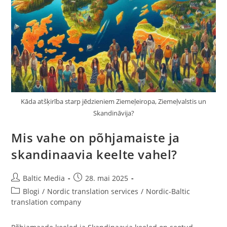
Kāda atšķirība starp jēdzieniem Ziemeļeiropa, Ziemeļvalstis un
Skandināvija?
Mis vahe on põhjamaiste ja
skandinaavia keelte vahel?
Post
Post
Baltic Media
28. mai 2025
author:
published:
Post
Blogi
/
Nordic translation services
/
Nordic-Baltic
category:
translation company