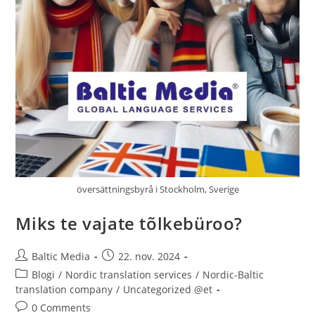
översättningsbyrå i Stockholm, Sverige
Miks te vajate tõlkebüroo?
Post
Post
Baltic Media
22. nov. 2024
author:
published:
Post
Blogi
/
Nordic translation services
/
Nordic-Baltic
category:
translation company
/
Uncategorized @et
Post
0 Comments