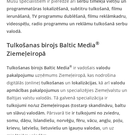
Mūsu speciālistiem ir pieredze arī
serbu tīmekļa vietņu un
programmatūras lokalizēšanā, subtitru tulkošanā, filmu
ierunāšanā, TV programmu dublēšanā, filmu reklāmkadru,
videospēļu, radio programmu un reklāmu tulkošanā serbu
valodā.
®
Tulkošanas birojs Baltic Media
Ziemeļeiropā
®
Tulkošanas birojs Baltic Media
ir vadošais
valodu
pakalpojumu
uzņēmums Ziemeļeiropā, kas nodrošina
digitālās (online)
tulkošanas
un
lokalizācijas
, kā arī
valodu
apmācības
pakalpojumus
un specializējies Ziemeļvalstu un
Baltijas valstu valodās. Tā galvenā specializācija ir
tulkojumi no/uz
Ziemeļeiropas (tostarp skandināvu, baltu
un slāvu) valodām
.
Pārsvarā tie
ir
tulkojumi no zviedru
,
somu,
dāņu
,
īslandiešu
,
norvēģu
,
fēru
,
vācu
,
angļu
,
poļu
,
krievu,
latviešu
,
lietuviešu
un
igauņu valodas
,
un uz