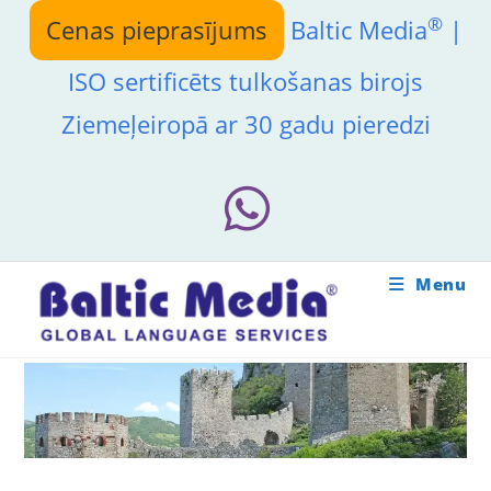
Skip
®
Cenas pieprasījums
Baltic Media
|
to
content
ISO sertificēts tulkošanas birojs
Ziemeļeiropā ar 30 gadu pieredzi
Menu