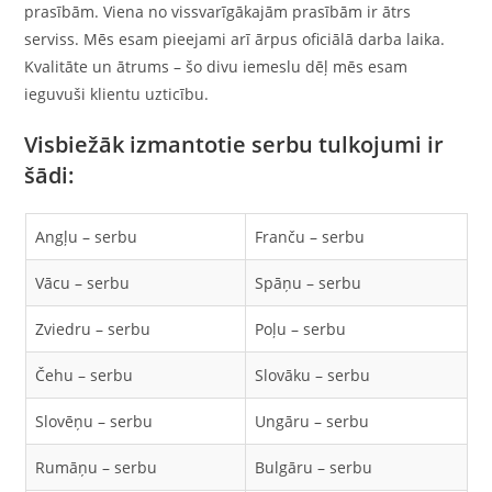
prasībām. Viena no vissvarīgākajām prasībām ir ātrs
serviss. Mēs esam pieejami arī ārpus oficiālā darba laika.
Kvalitāte un ātrums – šo divu iemeslu dēļ mēs esam
ieguvuši klientu uzticību.
Visbiežāk izmantotie serbu tulkojumi ir
šādi:
Angļu – serbu
Franču – serbu
Vācu – serbu
Spāņu – serbu
Zviedru – serbu
Poļu – serbu
Čehu – serbu
Slovāku – serbu
Slovēņu – serbu
Ungāru – serbu
Rumāņu – serbu
Bulgāru – serbu