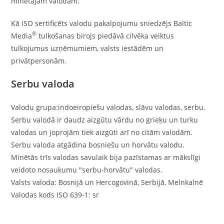
minētajām valodām.
Kā ISO sertificēts valodu pakalpojumu sniedzējs Baltic
®
Media
tulkošanas birojs piedāvā cilvēka veiktus
tulkojumus uzņēmumiem, valsts iestādēm un
privātpersonām.
Serbu valoda
Valodu grupa:indoeiropiešu valodas, slāvu valodas, serbu.
Serbu valodā ir daudz aizgūtu vārdu no grieķu un turku
valodas un joprojām tiek aizgūti arī no citām valodām.
Serbu valoda atgādina bosniešu un horvātu valodu.
Minētās trīs valodas savulaik bija pazīstamas ar mākslīgi
veidoto nosaukumu "serbu-horvātu" valodas.
Valsts valoda: Bosnijā un Hercogovinā, Serbijā, Melnkalnē
Valodas kods ISO 639-1: sr