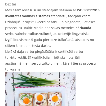
bez tās.
Mēs esam ieviesuši un strādājam saskaņā ar
ISO 9001:2015
Kvalitātes vadības sistēmas
standartu, tādejādi esam
uzlabojuši projektu koordinēšanu un piegādātāju atlases
procedūru. Baltic Media pēc savas metodes
pārbauda
serbu valodas
tulkus/tulkotājus
. Kritēriji: lingvistiskā
izglītība, vismaz 5 gadu pieredze tulkošanā, atsauces no
citiem klientiem, testa darbs.
Lielākā daļa serbu piegādātāju ir sertificēti serbu
tulki/tulkotāji. Šī kvalifikācija ir būtiska notariāli
apstiprināmiem serbu tulkojumiem, kā arī tiesas procesu
tulkošanā.