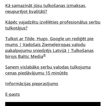
Kā samazināt jūsu tulkošanas izmaksas,
neupurējot kvalitāti?
Kāpēc vajadzētu izvēlēties profesionālus serbu
tulkotājus?
Tulkot ar Tilde, Hugo, Google un rediģēt pie
mums | Vadošais Ziemeļeiropas valodu
pakalpojumu sniedzējs Latvijā | Tulkošanas
®
birojs Baltic Media
Saņem vislabāko serbu valodas tulkojuma
cenas piedāvājumu 15 minūtēs
Informācijas pieprasījums
E-pasts