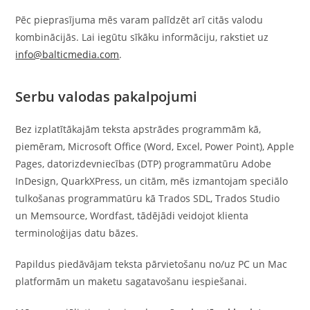
Pēc pieprasījuma mēs varam palīdzēt arī citās valodu
kombinācijās. Lai iegūtu sīkāku informāciju, rakstiet uz
info@balticmedia.com
.
Serbu valodas pakalpojumi
Bez izplatītākajām teksta apstrādes programmām kā,
piemēram, Microsoft Office (Word, Excel, Power Point), Apple
Pages, datorizdevniecības (DTP) programmatūru Adobe
InDesign, QuarkXPress, un citām, mēs izmantojam speciālo
tulkošanas programmatūru kā Trados SDL, Trados Studio
un Memsource, Wordfast, tādējādi veidojot klienta
terminoloģijas datu bāzes.
Papildus piedāvājam teksta pārvietošanu no/uz PC un Mac
platformām un maketu sagatavošanu iespiešanai.