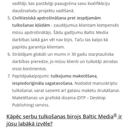
vadītāji, kas pastāvīgi paaugstina savu kvalifikāciju
daudzvalodu projektu vadīšanā.
Civiltiesiskā apdrošināšana pret iespējamām
tulkošanas kļūdām
- zaudējumus klientam kompensēs
mūsu apdrošinātājs. Šādu gadījumu Baltic Media
darbības laikā gan vēl nav bijis. Taču tas kalpo kā
papildu garantija klientam.
Strādājam globāli un mums ir 30 gadu starptautiska
darbības pieredze, jo mūsu klienti un tulkotāji atrodas
visos kontinentos.
Papildpakalpojumi:
tulkojumu maketēšana,
iespiedoriģināla sagatavošana.
Nododot manuskriptu
tulkošanai, varat saņemt arī gatavu maketu drukāšanai.
Maketēšanas un grafiskā dizaina (DTP – Desktop
Publishing) serviss.
®
Kāpēc serbu tulkošanas birojs Baltic Media
ir
jūsu labākā izvēle?