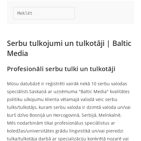
Serbu tulkojumi un tulkotāji | Baltic
Media
Profesionāli serbu tulki un tulkotāji
Mūsu datubāzē ir reģistrēti vairāk nekā 10 serbu valodas
speciālisti.Saskaņā ar uzņēmuma "Baltic Media" kvalitātes
politiku ulkojumu klienta vēlamajā valodā veic serbu
tulks/tulkotājs, kuram serbu valoda ir dzimtā valoda un/vai
kurš dzīvo Bosnijā un Hercogovinā, Serbijā, Melnkalnē.
Mēs nodarbinām tikai profesionālus speciālistus ar
koledžas/universitātes grādu lingvistikā un/vai pieredzi
tulka/tulkotāja darbā ar specializāciju konkrētā nozarē vai