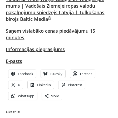
mums | Vadošais Ziemeļeiropas valodu
pakalpojumu sniedzējs Latvijā | Tulkošanas
®
birojs Baltic Media
Saņem vislabāko cenas piedāvājumu 15
minūtēs
Informācijas pieprasījums
E-pasts
Facebook
Bluesky
Threads
X
LinkedIn
Pinterest
WhatsApp
More
Like this: