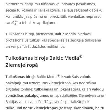
piemēram, darījumu tikšanās vai privātos pasākumos,
secīgā tulkošana ir lieliska izvēle. Tā ļauj saglabāt dabisku
komunikācijas plūsmu un precizitāti, vienlaikus neprasot
sarežģītu tehnisko aprīkojumu.
Tulkošanas biroji, piemēram,
Baltic Media
, piedāvā
profesionālus tulkus, kas specializējas secīgajā tulkošanā
un var palīdzēt dažādos notikumos.
®
Tulkošanas birojs Baltic Media
Ziemeļeiropā
®
Tulkošanas birojs Baltic Media
ir vadošais
valodu
pakalpojumu
uzņēmums Ziemeļeiropā, kas nodrošina
digitālās (online)
tulkošanas
un
lokalizācijas
, kā arī
valodu
apmācības
pakalpojumus
un specializējies Ziemeļvalstu un
Baltijas valstu valodās. Tā galvenā specializācija ir
tulkojumi no/uz
Ziemeļeiropas (tostarp skandināvu, baltu