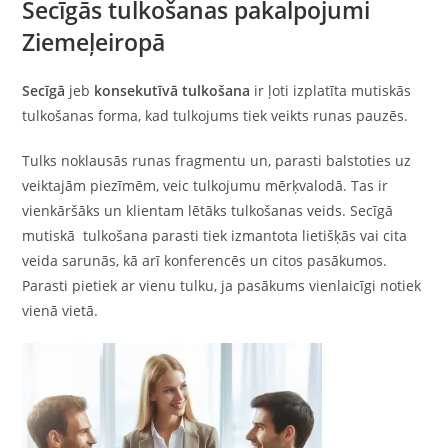
Secīgās tulkošanas pakalpojumi
Ziemeļeiropā
Secīgā
jeb
konsekutīvā tulkošana
ir ļoti izplatīta mutiskās
tulkošanas forma, kad tulkojums tiek veikts runas pauzēs.
Tulks noklausās runas fragmentu un, parasti balstoties uz
veiktajām piezīmēm, veic tulkojumu mērķvalodā. Tas ir
vienkāršāks un klientam lētāks tulkošanas veids. Secīgā
mutiskā tulkošana parasti tiek izmantota lietišķās vai cita
veida sarunās, kā arī konferencēs un citos pasākumos.
Parasti pietiek ar vienu tulku, ja pasākums vienlaicīgi notiek
vienā vietā.