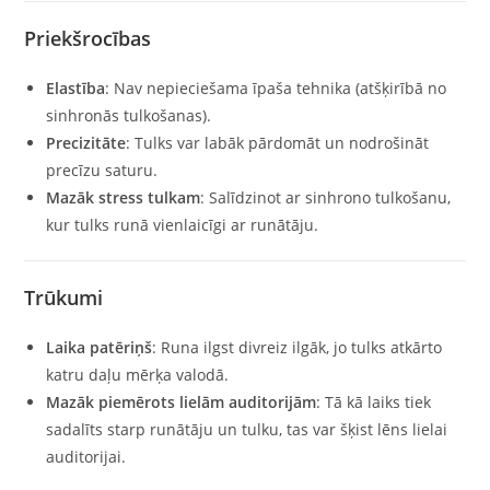
Priekšrocības
Elastība
: Nav nepieciešama īpaša tehnika (atšķirībā no
sinhronās tulkošanas).
Precizitāte
: Tulks var labāk pārdomāt un nodrošināt
precīzu saturu.
Mazāk stress tulkam
: Salīdzinot ar sinhrono tulkošanu,
kur tulks runā vienlaicīgi ar runātāju.
Trūkumi
Laika patēriņš
: Runa ilgst divreiz ilgāk, jo tulks atkārto
katru daļu mērķa valodā.
Mazāk piemērots lielām auditorijām
: Tā kā laiks tiek
sadalīts starp runātāju un tulku, tas var šķist lēns lielai
auditorijai.