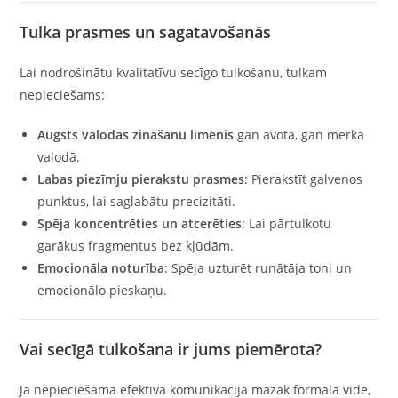
Tulka prasmes un sagatavošanās
Lai nodrošinātu kvalitatīvu secīgo tulkošanu, tulkam
nepieciešams:
Augsts valodas zināšanu līmenis
gan avota, gan mērķa
valodā.
Labas piezīmju pierakstu prasmes
: Pierakstīt galvenos
punktus, lai saglabātu precizitāti.
Spēja koncentrēties un atcerēties
: Lai pārtulkotu
garākus fragmentus bez kļūdām.
Emocionāla noturība
: Spēja uzturēt runātāja toni un
emocionālo pieskaņu.
Vai secīgā tulkošana ir jums piemērota?
Ja nepieciešama efektīva komunikācija mazāk formālā vidē,