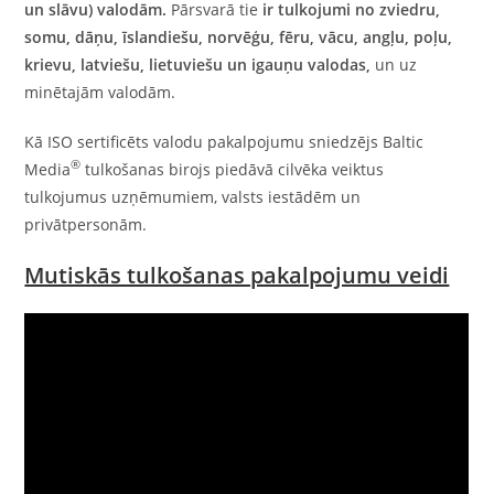
un slāvu) valodām
.
Pārsvarā tie
ir
tulkojumi no zviedru
,
somu,
dāņu
,
īslandiešu
,
norvēģu
,
fēru
,
vācu
,
angļu
,
poļu
,
krievu,
latviešu
,
lietuviešu
un
igauņu valodas
,
un uz
minētajām valodām.
Kā ISO sertificēts valodu pakalpojumu sniedzējs Baltic
®
Media
tulkošanas birojs piedāvā cilvēka veiktus
tulkojumus uzņēmumiem, valsts iestādēm un
privātpersonām.
Mutiskās tulkošanas pakalpojumu veidi