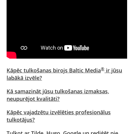
®
Kāpēc tulkošanas birojs Baltic Media
ir jūsu
labākā izvēle?
Kā samazināt jūsu tulkošanas izmaksas,
neupurējot kvalitāti?
Kāpēc vajadzētu izvēlēties profesionālus
tulkotājus?
Tulkot ar Tilde, Hugo, Google un rediģēt pie