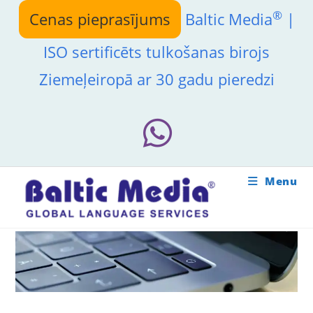
Skip
®
Cenas pieprasījums
Baltic Media
|
to
content
ISO sertificēts tulkošanas birojs
Ziemeļeiropā ar 30 gadu pieredzi
Menu