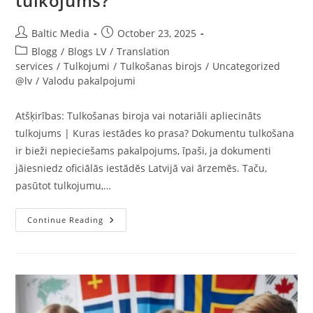
tulkojums?
Post
Post
Baltic Media
October 23, 2025
author:
published:
Post
Blogg
/
Blogs LV
/
Translation
category:
services
/
Tulkojumi
/
Tulkošanas birojs
/
Uncategorized
@lv
/
Valodu pakalpojumi
Atšķirības: Tulkošanas biroja vai notariāli apliecināts
tulkojums | Kuras iestādes ko prasa? Dokumentu tulkošana
ir bieži nepieciešams pakalpojums, īpaši, ja dokumenti
jāiesniedz oficiālās iestādēs Latvijā vai ārzemēs. Taču,
pasūtot tulkojumu,…
Ar
Continue Reading
Ko
Atšķiras
Tulkošanas
Biroja
Un
Notariāli
Apliecināts
Tulkojums?