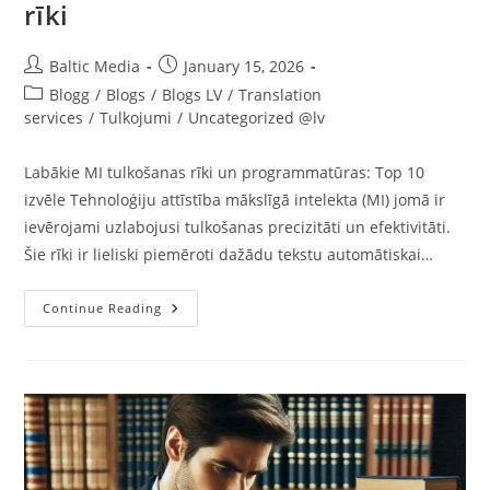
rīki
Post
Post
Baltic Media
January 15, 2026
author:
published:
Post
Blogg
/
Blogs
/
Blogs LV
/
Translation
category:
services
/
Tulkojumi
/
Uncategorized @lv
Labākie MI tulkošanas rīki un programmatūras: Top 10
izvēle Tehnoloģiju attīstība mākslīgā intelekta (MI) jomā ir
ievērojami uzlabojusi tulkošanas precizitāti un efektivitāti.
Šie rīki ir lieliski piemēroti dažādu tekstu automātiskai…
Labākie
Continue Reading
Tulkotāji:
10
Labākās
Mākslīgā
Intelekta
–
MI
Tulkošanas
Programmatūras
Un
Rīki