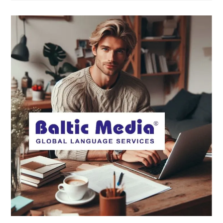
Media
Tulkošanas
Birojā
Ir
Droša
Izvēle