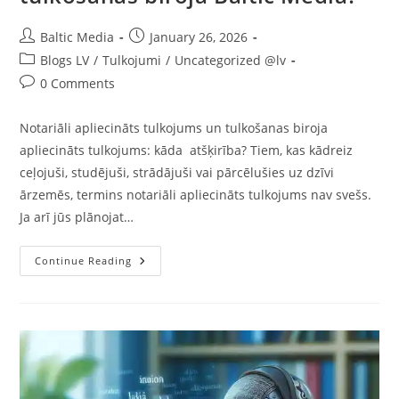
Post
Post
Baltic Media
January 26, 2026
author:
published:
Post
Blogs LV
/
Tulkojumi
/
Uncategorized @lv
category:
Post
0 Comments
comments:
Notariāli apliecināts tulkojums un tulkošanas biroja
apliecināts tulkojums: kāda atšķirība? Tiem, kas kādreiz
ceļojuši, studējuši, strādājuši vai pārcēlušies uz dzīvi
ārzemēs, termins notariāli apliecināts tulkojums nav svešs.
Ja arī jūs plānojat…
Kas
Continue Reading
Ir
Notariāli
Apliecināts
Tulkojums
Un
Cik
Tas
Maksā
Tulkošanas
Birojā
Baltic