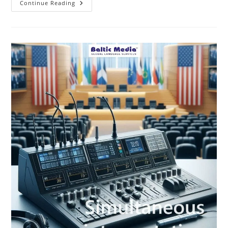
Tulkošanas
Continue Reading
Pakalpojumi
Baltic
Media
Tulkošanas
Birojā