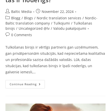
Post
Post
Baltic Media
November 22, 2024
author:
published:
Post
Blogg
/
Blogs
/
Nordic translation services
/
Nordic-
category:
Baltic translation company
/
Tulkojumi
/
Tulkošanas
birojs
/
Uncategorized @lv
/
Valodu pakalpojumi
Post
0 Comments
comments:
Tulkošanas birojs ir vērtīgs partneris gan uzņēmumiem,
gan privātpersonām situācijās, kad nepieciešama kvalitatīva
un profesionāla saziņa dažādās valodās. Lūk, dažas
situācijas, kad tulkošanas birojs ir īpaši noderīgs, un
galvenie iemesli,…
Tulkošanas
Continue Reading
Birojs:
Kad
Un
Kāpēc
Tas
Ir
Noderīgs?