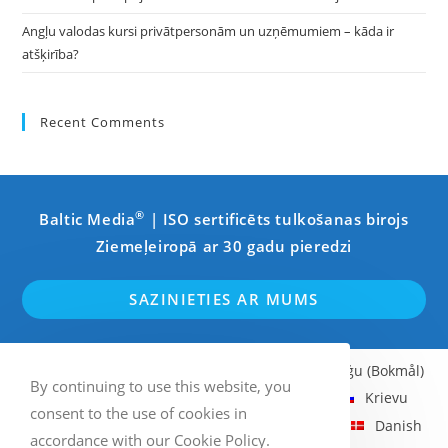
Angļu valodas kursi privātpersonām un uzņēmumiem – kāda ir
atšķirība?
Recent Comments
®
Baltic Media
| ISO sertificēts tulkošanas birojs
Ziemeļeiropā ar 30 gadu pieredzi
SAZINIETIES AR MUMS
Angļu
Zviedru
Somu
Norvēģu (Bokmål)
By continuing to use this website, you
Latviešu
Igauņu
Lietuviešu
Krievu
consent to the use of cookies in
Vācu
Franču
Itāļu
Spāņu
Danish
accordance with our Cookie Policy.