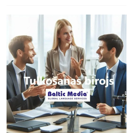
Tulkošana
Un
Kā
Tulkošanas
Birojs
Baltic
Media
Var
Palīdzēt
Jums
Ar
To?