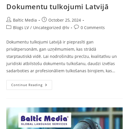
Dokumentu tulkojumi Latvijā
Post
Post
Baltic Media
October 25, 2024
author:
published:
Post
Post
Blogs LV
/
Uncategorized @lv
0 Comments
category:
comments:
Dokumentu tulkojumi Latvijā ir pieprasīti gan
privātpersonām, gan uzņēmumiem, kas strādā
starptautiskā vidē. Lai nodrošinātu precīzu, kvalitatīvu un
juridiski atbilstošu dokumentu tulkošanu, daudzi izvēlas
sadarboties ar profesionāliem tulkošanas birojiem, kas…
Dokumentu
Continue Reading
Tulkojumi
Latvijā