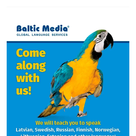
Mākslīgā
Intelekta
Laikmetā