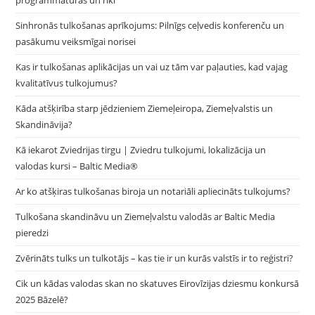
Sinhronās tulkošanas aprīkojums: Pilnīgs ceļvedis konferenču un
pasākumu veiksmīgai norisei
Kas ir tulkošanas aplikācijas un vai uz tām var paļauties, kad vajag
kvalitatīvus tulkojumus?
Kāda atšķirība starp jēdzieniem Ziemeļeiropa, Ziemeļvalstis un
Skandināvija?
Kā iekarot Zviedrijas tirgu | Zviedru tulkojumi, lokalizācija un
valodas kursi – Baltic Media®
Ar ko atšķiras tulkošanas biroja un notariāli apliecināts tulkojums?
Tulkošana skandināvu un Ziemeļvalstu valodās ar Baltic Media
pieredzi
Zvērināts tulks un tulkotājs – kas tie ir un kurās valstīs ir to reģistri?
Cik un kādas valodas skan no skatuves Eirovīzijas dziesmu konkursā
2025 Bāzelē?