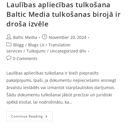
Laulības apliecības tulkošana
Baltic Media tulkošanas birojā ir
droša izvēle
Post
Post
Baltic Media
November 20, 2024
author:
published:
Post
Blogg
/
Blogs LV
/
Translation
category:
services
/
Tulkojumi
/
Uncategorized @lv
Post
0 Comments
comments:
Laulības apliecības tulkošana ir bieži pieprasīts
pakalpojums, īpaši, ja dokumentu nepieciešams iesniegt
ārvalstu iestādēs vai izmantot starptautiskos darījumos.
Šādu dokumentu tulkošanai jābūt precīzai un juridiski
spēkā esošai, lai nodrošinātu, ka…
Laulības
Continue Reading
Apliecības
Tulkošana
Baltic