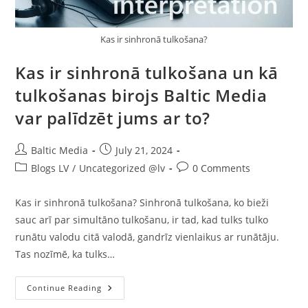
Kas ir sinhronā tulkošana?
Kas ir sinhronā tulkošana un kā
tulkošanas birojs Baltic Media
var palīdzēt jums ar to?
Post
Post
Baltic Media
July 21, 2024
author:
published:
Post
Post
Blogs LV
/
Uncategorized @lv
0 Comments
category:
comments:
Kas ir sinhronā tulkošana? Sinhronā tulkošana, ko bieži
sauc arī par simultāno tulkošanu, ir tad, kad tulks tulko
runātu valodu citā valodā, gandrīz vienlaikus ar runātāju.
Tas nozīmē, ka tulks…
Kas
Continue Reading
Ir
Sinhronā