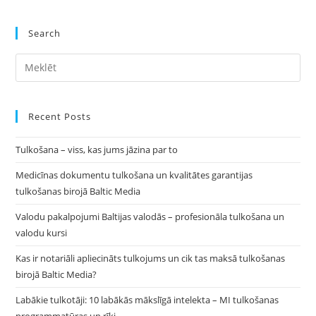
Valodu
Kursiem
Search
Pre
Es
to
clo
Recent Posts
the
Tulkošana – viss, kas jums jāzina par to
sea
pan
Medicīnas dokumentu tulkošana un kvalitātes garantijas
tulkošanas birojā Baltic Media
Valodu pakalpojumi Baltijas valodās – profesionāla tulkošana un
valodu kursi
Kas ir notariāli apliecināts tulkojums un cik tas maksā tulkošanas
birojā Baltic Media?
Labākie tulkotāji: 10 labākās mākslīgā intelekta – MI tulkošanas
programmatūras un rīki