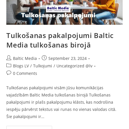
Tulkošanas pakalpojumi Baltic
Media tulkošanas birojā
Post
Post
Baltic Media
September 23, 2024
author:
published:
Post
Blogs LV
/
Tulkojumi
/
Uncategorized @lv
category:
Post
0 Comments
comments:
Tulkošanas pakalpojumi visām jūsu komunikācijas
vajadzībām Baltic Media tulkošanas birojā Tulkošanas
pakalpojumi ir plašs pakalpojumu klāsts, kas nodrošina
iespēju pārvērst tekstus vai runas no vienas valodas citā.
Šie pakalpojumi ir…