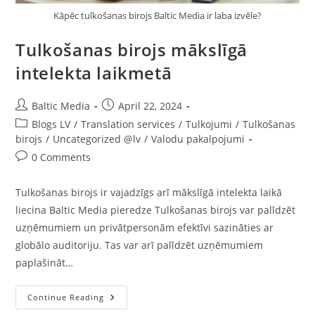
Kāpēc tulkošanas birojs Baltic Media ir laba izvēle?
Tulkošanas birojs mākslīgā
intelekta laikmetā
Post
Post
Baltic Media
April 22, 2024
author:
published:
Post
Blogs LV
/
Translation services
/
Tulkojumi
/
Tulkošanas
category:
birojs
/
Uncategorized @lv
/
Valodu pakalpojumi
Post
0 Comments
comments:
Tulkošanas birojs ir vajadzīgs arī mākslīgā intelekta laikā
liecina Baltic Media pieredze Tulkošanas birojs var palīdzēt
uzņēmumiem un privātpersonām efektīvi sazināties ar
globālo auditoriju. Tas var arī palīdzēt uzņēmumiem
paplašināt…
Tulkošanas
Continue Reading
Birojs