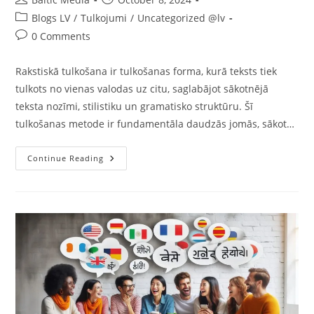
author:
published:
Post
Blogs LV
/
Tulkojumi
/
Uncategorized @lv
category:
Post
0 Comments
comments:
Rakstiskā tulkošana ir tulkošanas forma, kurā teksts tiek
tulkots no vienas valodas uz citu, saglabājot sākotnējā
teksta nozīmi, stilistiku un gramatisko struktūru. Šī
tulkošanas metode ir fundamentāla daudzās jomās, sākot…
Rakstiskā
Continue Reading
Tulkošana.
Teorija
Un
Prakse