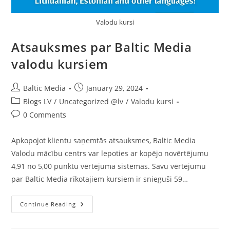
Valodu kursi
Atsauksmes par Baltic Media
valodu kursiem
Post
Post
Baltic Media
January 29, 2024
author:
published:
Post
Blogs LV
/
Uncategorized @lv
/
Valodu kursi
category:
Post
0 Comments
comments:
Apkopojot klientu saņemtās atsauksmes, Baltic Media
Valodu mācību centrs var lepoties ar kopējo novērtējumu
4,91 no 5,00 punktu vērtējuma sistēmas. Savu vērtējumu
par Baltic Media rīkotajiem kursiem ir snieguši 59…
Atsauksmes
Continue Reading
Par
Baltic
Media