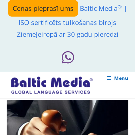
Skip
®
Cenas pieprasījums
Baltic Media
|
to
content
ISO sertificēts tulkošanas birojs
Ziemeļeiropā ar 30 gadu pieredzi
Menu