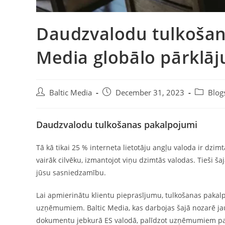
Daudzvalodu tulkošana
Media globālo pārklā
Post
Post
Post
Baltic Media
December 31, 2023
Blog
author:
published:
category:
Daudzvalodu tulkošanas pakalpojumi
Tā kā tikai 25 % interneta lietotāju angļu valoda ir dzimt
vairāk cilvēku, izmantojot viņu dzimtās valodas. Tieši š
jūsu sasniedzamību.
Lai apmierinātu klientu pieprasījumu, tulkošanas pakalpo
uzņēmumiem. Baltic Media, kas darbojas šajā nozarē jau 
dokumentu jebkurā ES valodā, palīdzot uzņēmumiem pa