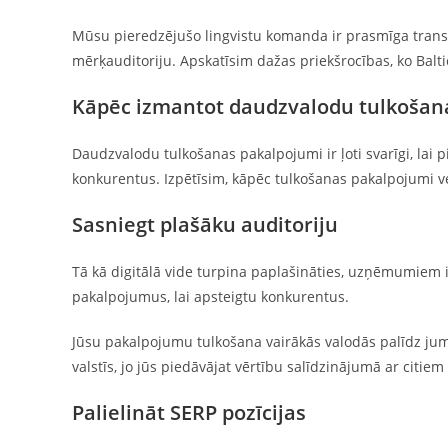
Mūsu pieredzējušo lingvistu komanda ir prasmīga transkrē
mērķauditoriju. Apskatīsim dažas priekšrocības, ko B
Kāpēc izmantot daudzvalodu tulkošan
Daudzvalodu tulkošanas pakalpojumi ir ļoti svarīgi, lai
konkurentus. Izpētīsim, kāpēc tulkošanas pakalpojumi v
Sasniegt plašāku auditoriju
Tā kā digitālā vide turpina paplašināties, uzņēmumiem ir
pakalpojumus, lai apsteigtu konkurentus.
Jūsu pakalpojumu tulkošana vairākās valodās palīdz ju
valstīs, jo jūs piedāvājat vērtību salīdzinājumā ar citiem
Palielināt SERP pozīcijas