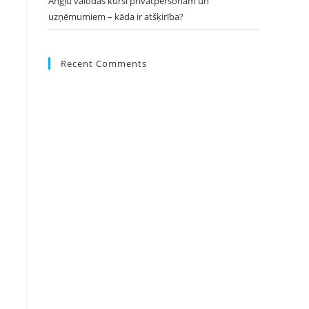
Angļu valodas kursi privātpersonām un
uzņēmumiem – kāda ir atšķirība?
Recent Comments