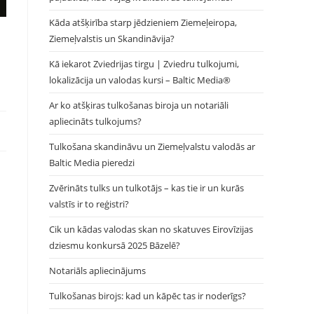
Kāda atšķirība starp jēdzieniem Ziemeļeiropa,
Ziemeļvalstis un Skandināvija?
Kā iekarot Zviedrijas tirgu | Zviedru tulkojumi,
lokalizācija un valodas kursi – Baltic Media®
Ar ko atšķiras tulkošanas biroja un notariāli
apliecināts tulkojums?
Tulkošana skandināvu un Ziemeļvalstu valodās ar
Baltic Media pieredzi
Zvērināts tulks un tulkotājs – kas tie ir un kurās
valstīs ir to reģistri?
Cik un kādas valodas skan no skatuves Eirovīzijas
dziesmu konkursā 2025 Bāzelē?
Notariāls apliecinājums
Tulkošanas birojs: kad un kāpēc tas ir noderīgs?