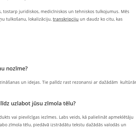
, tostarp juridiskos, medicīniskos un tehniskos tulkojumus. Mēs
tņu tulkošanu, lokalizāciju,
transkripciju
un daudz ko citu, kas
mu nozīme?
iju, zināšanas un idejas. Tie palīdz rast rezonansi ar dažādām kultūr
dz uzlabot jūsu zīmola tēlu?
ts vai pievilcīgas iezīmes. Labs veids, kā palielināt apmeklētāju
abo zīmola tēlu, piedāvā izstrādātu tekstu dažādās valodās un