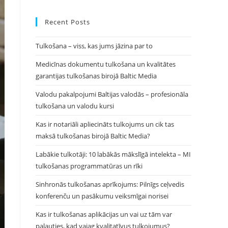
to
close
Recent Posts
the
Tulkošana – viss, kas jums jāzina par to
search
panel.
Medicīnas dokumentu tulkošana un kvalitātes
garantijas tulkošanas birojā Baltic Media
Valodu pakalpojumi Baltijas valodās – profesionāla
tulkošana un valodu kursi
Kas ir notariāli apliecināts tulkojums un cik tas
maksā tulkošanas birojā Baltic Media?
Labākie tulkotāji: 10 labākās mākslīgā intelekta – MI
tulkošanas programmatūras un rīki
Sinhronās tulkošanas aprīkojums: Pilnīgs ceļvedis
konferenču un pasākumu veiksmīgai norisei
Kas ir tulkošanas aplikācijas un vai uz tām var
paļauties, kad vajag kvalitatīvus tulkojumus?