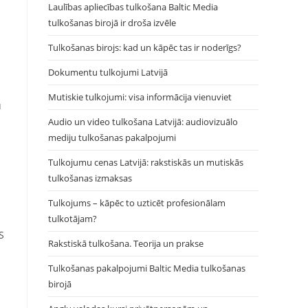
Laulības apliecības tulkošana Baltic Media
tulkošanas birojā ir droša izvēle
Tulkošanas birojs: kad un kāpēc tas ir noderīgs?
Dokumentu tulkojumi Latvijā
Mutiskie tulkojumi: visa informācija vienuviet
u
Audio un video tulkošana Latvijā: audiovizuālo
mediju tulkošanas pakalpojumi
Tulkojumu cenas Latvijā: rakstiskās un mutiskās
tulkošanas izmaksas
Tulkojums – kāpēc to uzticēt profesionālam
tulkotājam?
S
Rakstiskā tulkošana. Teorija un prakse
Tulkošanas pakalpojumi Baltic Media tulkošanas
birojā