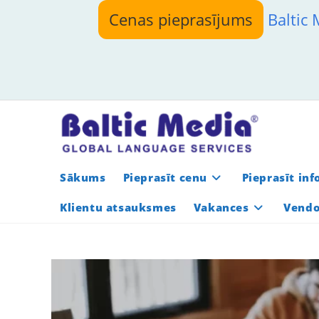
Skip
Cenas pieprasījums
Baltic
to
content
Sākums
Pieprasīt cenu
Pieprasīt in
Klientu atsauksmes
Vakances
Vendo