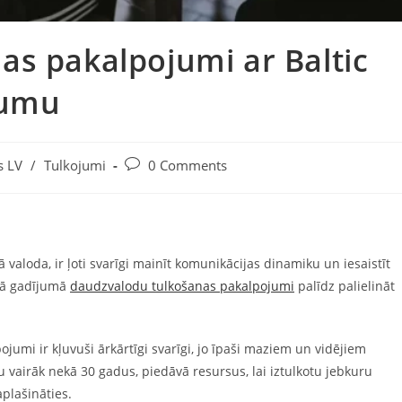
s pakalpojumi ar Baltic
jumu
Post
s LV
/
Tulkojumi
0 Comments
comments:
ā valoda, ir ļoti svarīgi mainīt komunikācijas dinamiku un iesaistīt
ajā gadījumā
daudzvalodu tulkošanas pakalpojumi
palīdz palielināt
jumi ir kļuvuši ārkārtīgi svarīgi, jo īpaši maziem un vidējiem
vairāk nekā 30 gadus, piedāvā resursus, lai iztulkotu jebkuru
plašināties.