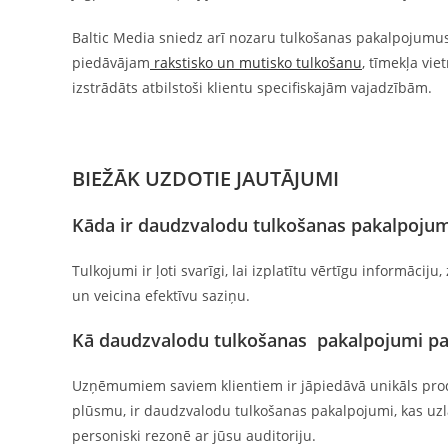
Baltic Media sniedz arī nozaru tulkošanas pakalpojumus
piedāvājam
rakstisko un mutisko tulkošanu
, tīmekļa vie
izstrādāts atbilstoši klientu specifiskajām vajadzībām.
BIEŽĀK UZDOTIE JAUTĀJUMI
Kāda ir daudzvalodu tulkošanas pakalpoju
Tulkojumi ir ļoti svarīgi, lai izplatītu vērtīgu informāc
un veicina efektīvu saziņu.
Kā daudzvalodu tulkošanas pakalpojumi palī
Uzņēmumiem saviem klientiem ir jāpiedāvā unikāls produk
plūsmu, ir daudzvalodu tulkošanas pakalpojumi, kas uzl
personiski rezonē ar jūsu auditoriju.