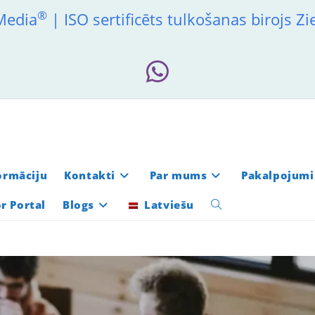
®
 Media
| ISO sertificēts tulkošanas birojs Z
formāciju
Kontakti
Par mums
Pakalpojumi
r Portal
Blogs
Latviešu
Toggle
website
search