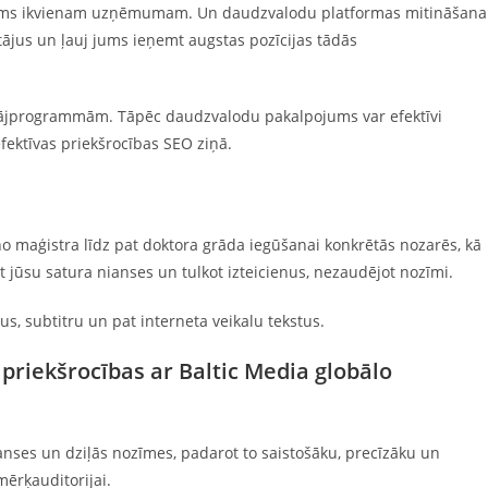
ešams ikvienam uzņēmumam. Un daudzvalodu platformas mitināšana
tājus un ļauj jums ieņemt augstas pozīcijas tādās
ētājprogrammām. Tāpēc daudzvalodu pakalpojums var efektīvi
efektīvas priekšrocības SEO ziņā.
t no maģistra līdz pat doktora grāda iegūšanai konkrētās nozarēs, kā
t jūsu satura nianses un tulkot izteicienus, nezaudējot nozīmi.
us, subtitru un pat interneta veikalu tekstus.
riekšrocības ar Baltic Media globālo
anses un dziļās nozīmes, padarot to saistošāku, precīzāku un
mērķauditorijai.