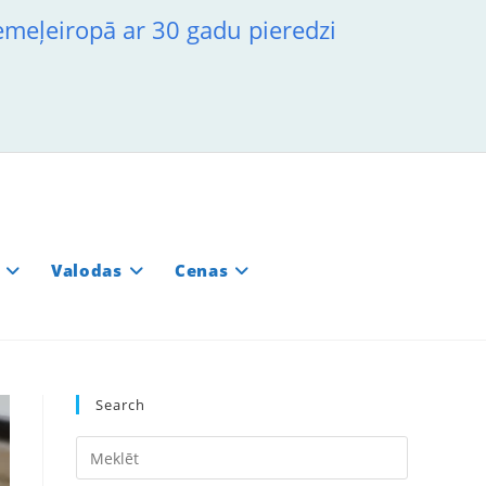
iemeļeiropā ar 30 gadu pieredzi
Valodas
Cenas
Search
Press
Escape