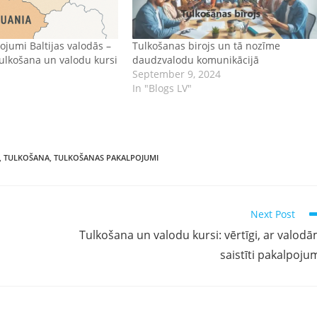
ojumi Baltijas valodās –
Tulkošanas birojs un tā nozīme
tulkošana un valodu kursi
daudzvalodu komunikācijā
September 9, 2024
In "Blogs LV"
,
TULKOŠANA
,
TULKOŠANAS PAKALPOJUMI
Next Post
Tulkošana un valodu kursi: vērtīgi, ar valod
saistīti pakalpoju