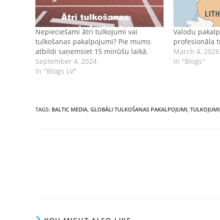
Nepieciešami ātri tulkojumi vai
Valodu pakalp
tulkošanas pakalpojumi? Pie mums
profesionāla 
atbildi saņemsiet 15 minūšu laikā.
March 4, 2026
September 4, 2024
In "Blogs"
In "Blogs LV"
TAGS
:
BALTIC MEDIA
,
GLOBĀLI TULKOŠANAS PAKALPOJUMI
,
TULKOJUMI
Read
more
articles