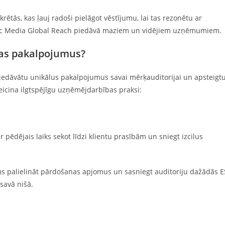
tās, kas ļauj radoši pielāgot vēstījumu, lai tas rezonētu ar
altic Media Global Reach piedāvā maziem un vidējiem uzņēmumiem.
as pakalpojumus?
 piedāvātu unikālus pakalpojumus savai mērķauditorijai un apsteigt
eicina ilgtspējīgu uzņēmējdarbības praksi:
 pēdējais laiks sekot līdzi klientu prasībām un sniegt izcilus
ms palielināt pārdošanas apjomus un sasniegt auditoriju dažādās E
 savā nišā.