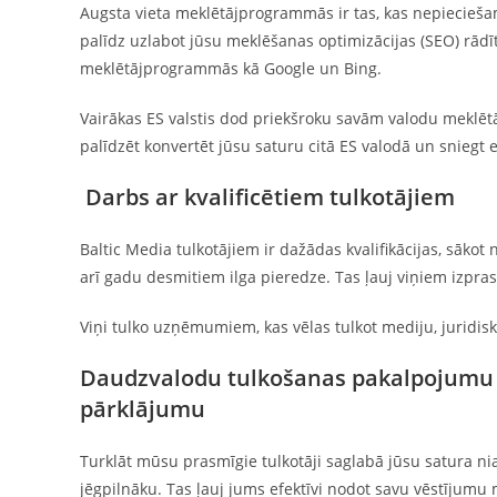
Augsta vieta meklētājprogrammās ir tas, kas nepieci
palīdz uzlabot jūsu meklēšanas optimizācijas (SEO) rādī
meklētājprogrammās kā Google un Bing.
Vairākas ES valstis dod priekšroku savām valodu mekl
palīdzēt konvertēt jūsu saturu citā ES valodā un sniegt 
Darbs ar kvalificētiem tulkotājiem
Baltic Media tulkotājiem ir dažādas kvalifikācijas, sāko
arī gadu desmitiem ilga pieredze. Tas ļauj viņiem izpras
Viņi tulko uzņēmumiem, kas vēlas tulkot mediju, juridisk
Daudzvalodu tulkošanas pakalpojumu p
pārklājumu
Turklāt mūsu prasmīgie tulkotāji saglabā jūsu satura ni
jēgpilnāku. Tas ļauj jums efektīvi nodot savu vēstījumu 