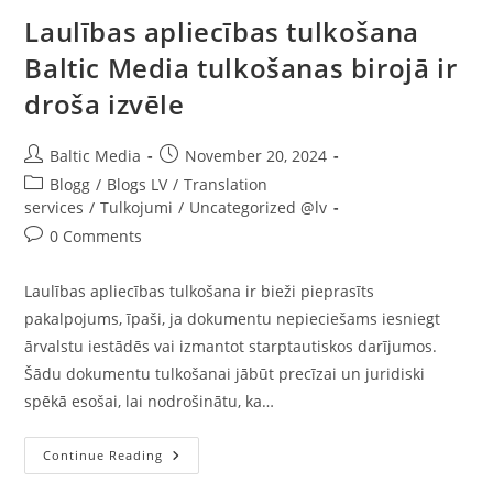
Laulības apliecības tulkošana
Baltic Media tulkošanas birojā ir
droša izvēle
Post
Post
Baltic Media
November 20, 2024
author:
published:
Post
Blogg
/
Blogs LV
/
Translation
category:
services
/
Tulkojumi
/
Uncategorized @lv
Post
0 Comments
comments:
Laulības apliecības tulkošana ir bieži pieprasīts
pakalpojums, īpaši, ja dokumentu nepieciešams iesniegt
ārvalstu iestādēs vai izmantot starptautiskos darījumos.
Šādu dokumentu tulkošanai jābūt precīzai un juridiski
spēkā esošai, lai nodrošinātu, ka…
Laulības
Continue Reading
Apliecības
Tulkošana