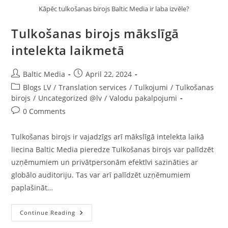
Kāpēc tulkošanas birojs Baltic Media ir laba izvēle?
Tulkošanas birojs mākslīgā
intelekta laikmetā
Post
Post
Baltic Media
April 22, 2024
author:
published:
Post
Blogs LV
/
Translation services
/
Tulkojumi
/
Tulkošanas
category:
birojs
/
Uncategorized @lv
/
Valodu pakalpojumi
Post
0 Comments
comments:
Tulkošanas birojs ir vajadzīgs arī mākslīgā intelekta laikā
liecina Baltic Media pieredze Tulkošanas birojs var palīdzēt
uzņēmumiem un privātpersonām efektīvi sazināties ar
globālo auditoriju. Tas var arī palīdzēt uzņēmumiem
paplašināt…
Tulkošanas
Continue Reading
Birojs
Mākslīgā