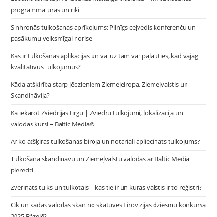
programmatūras un rīki
Sinhronās tulkošanas aprīkojums: Pilnīgs ceļvedis konferenču un
pasākumu veiksmīgai norisei
Kas ir tulkošanas aplikācijas un vai uz tām var paļauties, kad vajag
kvalitatīvus tulkojumus?
Kāda atšķirība starp jēdzieniem Ziemeļeiropa, Ziemeļvalstis un
Skandināvija?
Kā iekarot Zviedrijas tirgu | Zviedru tulkojumi, lokalizācija un
valodas kursi – Baltic Media®
Ar ko atšķiras tulkošanas biroja un notariāli apliecināts tulkojums?
Tulkošana skandināvu un Ziemeļvalstu valodās ar Baltic Media
pieredzi
Zvērināts tulks un tulkotājs – kas tie ir un kurās valstīs ir to reģistri?
Cik un kādas valodas skan no skatuves Eirovīzijas dziesmu konkursā
2025 Bāzelē?