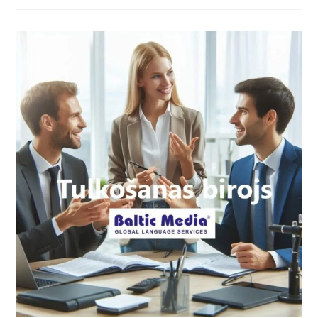
Baltic
Media
Tulkošanas
Birojā
Ir
Droša
Izvēle