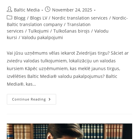
Post
Post
Baltic Media
November 24, 2025
author:
published:
Post
Blogg
/
Blogs LV
/
Nordic translation services
/
Nordic-
category:
Baltic translation company
/
Translation
services
/
Tulkojumi
/
Tulkošanas birojs
/
Valodu
kursi
/
Valodu pakalpojumi
Vai jūsu uzņēmums vēlas iekarot Zviedrijas tirgu? Sāciet ar
zviedru valodas tulkojumiem, lokalizāciju un valodas
kursiem Kāpēc uzņēmumiem, kas meklē jaunus tirgus,
izvēlēties Baltic Media® valodu pakalpojumus? Baltic
Media®, kas…
Kā
Continue Reading
Iekarot
Zviedrijas
Tirgu
|
Zviedru
Tulkojumi,
Lokalizācija
Un
Valodas