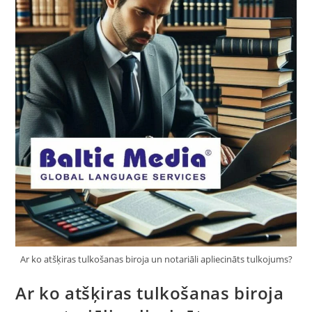
Kursi
–
Baltic
Media®
Ar ko atšķiras tulkošanas biroja un notariāli apliecināts tulkojums?
Ar ko atšķiras tulkošanas biroja