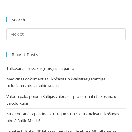
Intelekta
Laikmetā
Search
Pre
Es
to
clo
Recent Posts
the
Tulkošana – viss, kas jums jāzina par to
sea
pan
Medicīnas dokumentu tulkošana un kvalitātes garantijas
tulkošanas birojā Baltic Media
Valodu pakalpojumi Baltijas valodās – profesionāla tulkošana un
valodu kursi
Kas ir notariāli apliecināts tulkojums un cik tas maksā tulkošanas
birojā Baltic Media?
Labākie tulkotāji: 10 labākās mākslīgā intelekta – MI tulkošanas