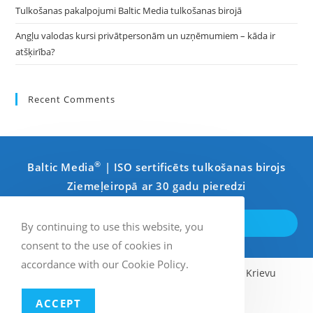
Tulkošanas pakalpojumi Baltic Media tulkošanas birojā
Angļu valodas kursi privātpersonām un uzņēmumiem – kāda ir
atšķirība?
Recent Comments
®
Baltic Media
| ISO sertificēts tulkošanas birojs
Ziemeļeiropā ar 30 gadu pieredzi
SAZINIETIES AR MUMS
By continuing to use this website, you
consent to the use of cookies in
accordance with our Cookie Policy.
Angļu
Zviedru
Latviešu
Krievu
ACCEPT