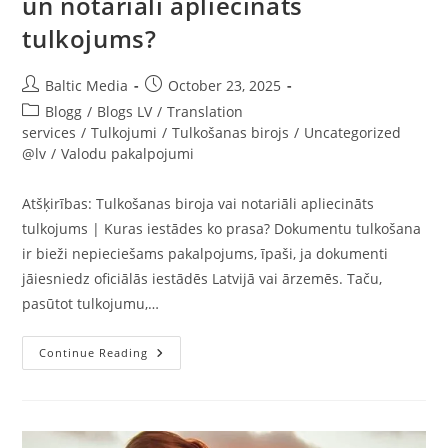
un notariāli apliecināts
tulkojums?
Post
Post
Baltic Media
October 23, 2025
author:
published:
Post
Blogg
/
Blogs LV
/
Translation
category:
services
/
Tulkojumi
/
Tulkošanas birojs
/
Uncategorized
@lv
/
Valodu pakalpojumi
Atšķirības: Tulkošanas biroja vai notariāli apliecināts
tulkojums | Kuras iestādes ko prasa? Dokumentu tulkošana
ir bieži nepieciešams pakalpojums, īpaši, ja dokumenti
jāiesniedz oficiālās iestādēs Latvijā vai ārzemēs. Taču,
pasūtot tulkojumu,…
Ar
Continue Reading
Ko
Atšķiras
Tulkošanas
Biroja
Un
Notariāli