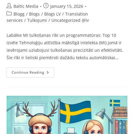
Post
Post
Baltic Media
January 15, 2026
author:
published:
Post
Blogg
/
Blogs
/
Blogs LV
/
Translation
category:
services
/
Tulkojumi
/
Uncategorized @lv
Labākie MI tulkošanas rīki un programmatūras: Top 10
izvēle Tehnoloģiju attīstība mākslīgā intelekta (MI) jomā ir
ievērojami uzlabojusi tulkošanas precizitāti un efektivitāti.
Šie rīki ir lieliski piemēroti dažādu tekstu automātiskai…
Labākie
Continue Reading
Tulkotāji:
10
Labākās
Mākslīgā
Intelekta
–
MI
Tulkošanas
Programmatūras
Un
Rīki