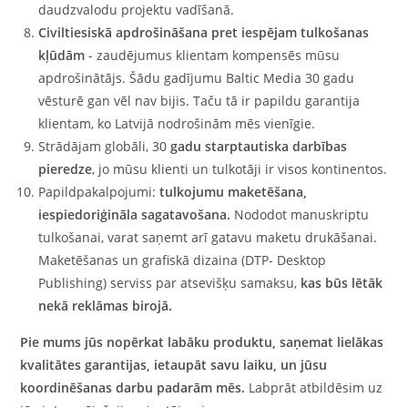
daudzvalodu projektu vadīšanā.
Civiltiesiskā apdrošināšana pret iespējam tulkošanas
kļūdām
- zaudējumus klientam kompensēs mūsu
apdrošinātājs. Šādu gadījumu Baltic Media 30 gadu
vēsturē gan vēl nav bijis. Taču tā ir papildu garantija
klientam, ko Latvijā nodrošinām mēs vienīgie.
Strādājam globāli, 30
gadu starptautiska darbības
pieredze
, jo mūsu klienti un tulkotāji ir visos kontinentos.
Papildpakalpojumi:
tulkojumu maketēšana,
iespiedoriģināla sagatavošana.
Nododot manuskriptu
tulkošanai, varat saņemt arī gatavu maketu drukāšanai.
Maketēšanas un grafiskā dizaina (DTP- Desktop
Publishing) serviss par atsevišķu samaksu,
kas būs lētāk
nekā reklāmas birojā.
Pie mums jūs nopērkat labāku produktu, saņemat lielākas
kvalitātes garantijas, ietaupāt savu laiku, un jūsu
koordinēšanas darbu padarām mēs.
Labprāt atbildēsim uz