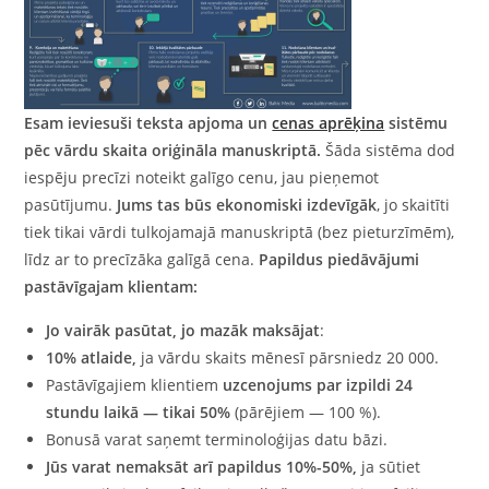
Esam ieviesuši teksta apjoma un
cenas aprēķina
sistēmu
pēc vārdu skaita oriģināla manuskriptā.
Šāda sistēma dod
iespēju precīzi noteikt galīgo cenu, jau pieņemot
pasūtījumu.
Jums tas būs ekonomiski izdevīgāk
, jo skaitīti
tiek tikai vārdi tulkojamajā manuskriptā (bez pieturzīmēm),
līdz ar to precīzāka galīgā cena.
Papildus piedāvājumi
pastāvīgajam klientam:
Jo vairāk pasūtat, jo mazāk maksājat
:
10% atlaide,
ja vārdu skaits mēnesī pārsniedz 20 000.
Pastāvīgajiem klientiem
uzcenojums par izpildi 24
stundu laikā — tikai 50%
(pārējiem — 100 %).
Bonusā varat saņemt terminoloģijas datu bāzi.
Jūs varat nemaksāt arī papildus 10%-50%,
ja sūtiet