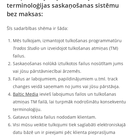
terminoloģijas saskaņošanas sistēmu
bez maksas:
Šīs sadarbības shēma ir šāda:
Mēs tulkojam, izmantojot tulkošanas programmatūru
Trados Studio
un izveidojot tulkošanas atmiņas (TM)
failus.
Saskaņošanas nolūkā iztulkotos failus nosūtītam jums
vai jūsu pārstāvniecībai ārzemēs.
Failus ar labojumiem, papildinājumiem u.tml. track
changes veidā saņemam no jums vai jūsu pārstāvja.
Baltic Media
ievieš labojumus failos un tulkošanas
atmiņas TM failā, lai turpmāk nodrošinātu konsekventu
terminoloģiju.
Gatavus teksta failus nododam klientam.
Visi mūsu veiktie tulkojumi tiek saglabāti elektroniskajā
datu bāzē un ir pieejami pēc klienta pieprasījuma