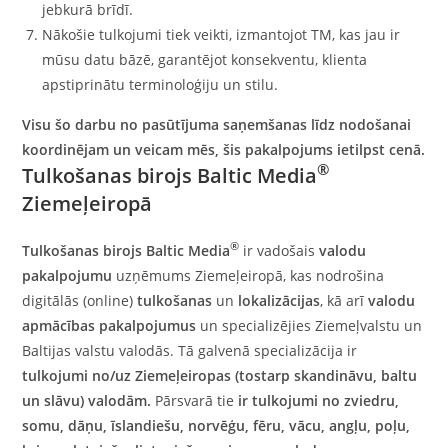
jebkurā brīdī.
Nākošie tulkojumi tiek veikti, izmantojot TM, kas jau ir
mūsu datu bāzē, garantējot konsekventu, klienta
apstiprinātu terminoloģiju un stilu.
Visu šo darbu no pasūtījuma saņemšanas līdz nodošanai
koordinējam un veicam mēs, šis pakalpojums ietilpst cenā.
®
Tulkošanas birojs Baltic Media
Ziemeļeiropā
®
Tulkošanas birojs Baltic Media
ir vadošais
valodu
pakalpojumu
uzņēmums Ziemeļeiropā, kas nodrošina
digitālās (online)
tulkošanas
un
lokalizācijas
, kā arī
valodu
apmācības
pakalpojumus
un specializējies Ziemeļvalstu un
Baltijas valstu valodās. Tā galvenā specializācija ir
tulkojumi no/uz
Ziemeļeiropas (tostarp skandināvu, baltu
un slāvu) valodām
.
Pārsvarā tie
ir
tulkojumi no zviedru
,
somu,
dāņu
,
īslandiešu
,
norvēģu
,
fēru
,
vācu
,
angļu
,
poļu
,