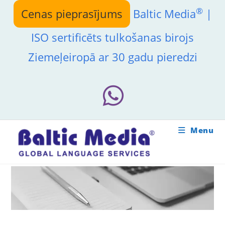
Skip
®
Cenas pieprasījums
Baltic Media
|
to
content
ISO sertificēts tulkošanas birojs
Ziemeļeiropā ar 30 gadu pieredzi
Menu