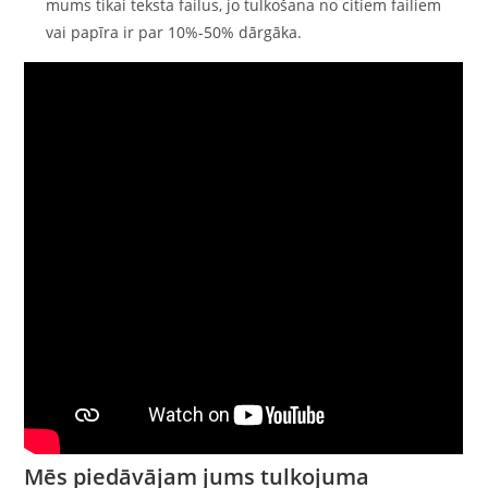
mums tikai teksta failus, jo tulkošana no citiem failiem
vai papīra ir par 10%-50% dārgāka.
Mēs piedāvājam jums tulkojuma