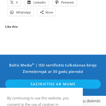
X
LinkedIn
Pinterest
WhatsApp
More
Like this:
®
Baltic Media
| ISO sertificēts tulkošanas birojs
Ziemeļeiropā ar 30 gadu pieredzi
SAZINIETIES AR MUMS
By continuing to use this website, you
Angļu
Zviedru
Somu
Norvēģu (Bokmål)
consent to the use of cookies in