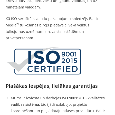
krievu,
latviešu
,
lietuviešu
un
igauņu valodas
,
un uz
minētajām valodām.
Kā ISO sertificēts valodu pakalpojumu sniedzējs Baltic
®
Media
tulkošanas birojs piedāvā cilvēka veiktus
tulkojumus uzņēmumiem, valsts iestādēm un
privātpersonām.
Plašākas iespējas, lielākas garantijas
Mums ir ieviesta un darbojas
ISO 9001:2015 kvalitātes
vadības sistēma
, tādējādi uzlabojot projektu
koordinēšanu un piegādātāju atlases procedūru. Baltic