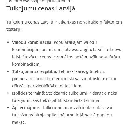
jūs interesējošajiem jautājumiem.
Tulkojumu cenas Latvijā
Tulkojumu cenas Latvijā ir atkarīgas no vairākiem faktoriem,
tostarp:
Valodu kombinācija:
Populārākajām valodu
kombinācijām, piemēram, latviešu-angļu, latviešu-krievu,
latviešu-vācu, cenas ir zemākas nekā mazāk populārām
kombinācijām.
Tulkojuma sarežģītība:
Tehniski sarežģīti teksti,
piemēram, juridiski, medicīniski vai zinātniski teksti, ir
dārgāki par vienkāršākiem tekstiem.
Izpildes termiņš:
Steidzamie tulkojumi ir dārgāki nekā
tulkojumi, kas tiek izpildīti standarta termiņā.
Apliecinājums:
Tulkojumiem ar zvērināta notāra vai
tulkošanas biroja apliecinājumu ir jāmaksā papildu
maksa.