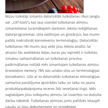
Mūsu tulkotāji izmanto datorizētās tulkošanas rīkus (angļu
val. „
CAT-tools
”), kas ļauj izveidot tulkošanas atmiņu
izmantošanai turpmākajiem darbiem, teksta rediģēšanas
datorprogrammas, stila vadlīnijas un glosārijus, kas mums
palīdz nodrošināt konsekventu terminoloģiju. Datorizētās
tulkošanas rīki mums ļauj veikt jūsu teksta analīzi, lai
atrastu tās avotteksta daļas, kuras jau iepriekš ir tulkotas.
Izmaksu samazināšanas un tulkošanas procesa
paātrināšanas nolūkā mēs izmantojam tulkošanas atmiņu
(
translation memory, TM
), kas uzlabo stila un terminoloģijas
konsekvenci. Līdz ar to datorizētās tulkošanas tehnoloģijas
samazina pasūtījuma apstrādes laiku un laiku no jauna
produkta/pakalpojuma ieceres līdz ieviešanai tirgū. Mēs
saglabājam jūsu tulkojumu atmiņu, lai izvairītos no dubulta
darba nākotnē. Tulkošanas atmiņas jums palīdzēs ietaupīt
naudu uz jūsu dokumentiem un projektiem.