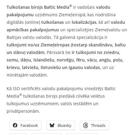
®
Tulkošanas birojs Baltic Media
ir vadošais
valodu
pakalpojumu
uzņēmums Ziemeļeiropā, kas nodrošina
digitālās (online)
tulkošanas
un
lokalizācijas
, kā arī
valodu
apmācības
pakalpojumus
un specializējies Ziemeļvalstu un
Baltijas valstu valodās. Tā galvenā specializācija ir
tulkojumi no/uz
Ziemeļeiropas (tostarp skandināvu, baltu
un slāvu) valodām
.
Pārsvarā tie
ir
tulkojumi no zviedru
,
somu,
dāņu
,
īslandiešu
,
norvēģu
,
fēru
,
vācu
,
angļu
,
poļu
,
krievu,
latviešu
,
lietuviešu
un
igauņu valodas
,
un uz
minētajām valodām.
Kā ISO sertificēts valodu pakalpojumu sniedzējs Baltic
®
Media
tulkošanas birojs piedāvā cilvēka veiktus
tulkojumus uzņēmumiem, valsts iestādēm un
privātpersonām.
Facebook
Bluesky
Threads