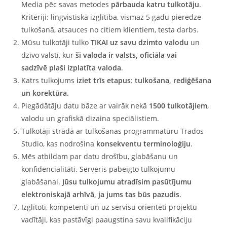
Media pēc savas metodes
pārbauda katru tulkotāju
.
Kritēriji: lingvistiskā izglītība, vismaz 5 gadu pieredze
tulkošanā, atsauces no citiem klientiem, testa darbs.
Mūsu tulkotāji tulko
TIKAI uz savu dzimto valodu
un
dzīvo valstī, kur
šī valoda ir valsts, oficiāla vai
sadzīvē plaši izplatīta valoda
.
Katrs tulkojums
iziet trīs etapus
:
tulkošana, rediģēšana
un korektūra
.
Piegādātāju datu bāze ar vairāk nekā
1500 tulkotājiem
,
valodu un grafiskā dizaina speciālistiem.
Tulkotāji strādā ar tulkošanas programmatūru Trados
Studio, kas nodrošina
konsekventu terminoloģiju
.
Mēs atbildam par datu drošību, glabāšanu un
konfidencialitāti. Serveris pabeigto tulkojumu
glabāšanai.
Jūsu tulkojumu atradīsim pasūtījumu
elektroniskajā arhīvā, ja jums tas būs pazudis
.
Izglītoti, kompetenti un uz servisu orientēti projektu
vadītāji, kas pastāvīgi paaugstina savu kvalifikāciju