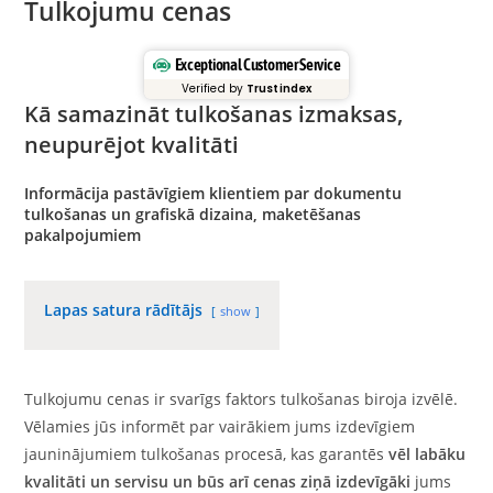
Tulkojumu cenas
Exceptional Customer Service
Verified by
Trustindex
Kā samazināt tulkošanas izmaksas,
neupurējot kvalitāti
Informācija pastāvīgiem klientiem par dokumentu
tulkošanas un grafiskā dizaina, maketēšanas
pakalpojumiem
Lapas satura rādītājs
show
Tulkojumu cenas ir svarīgs faktors tulkošanas biroja izvēlē.
Vēlamies jūs informēt par vairākiem jums izdevīgiem
jauninājumiem tulkošanas procesā, kas garantēs
vēl labāku
kvalitāti un servisu un būs arī cenas ziņā izdevīgāki
jums