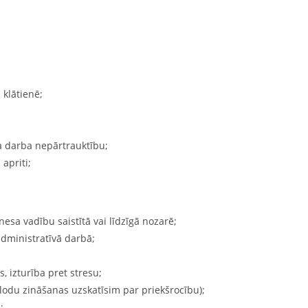
klātienē;
a darba nepārtrauktību;
apriti;
nesa vadību saistītā vai līdzīgā nozarē;
administratīvā darbā;
 izturība pret stresu;
lodu zināšanas uzskatīsim par priekšrocību);
;