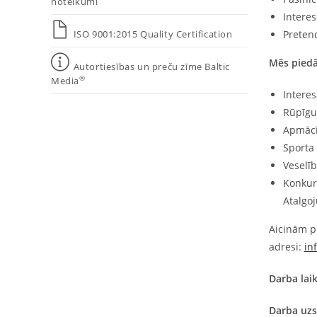
noteikumi
Interes
ISO 9001:2015 Quality Certification
Pretend
Mēs pied
Autortiesības un preču zīme Baltic
®
Media
Intere
Rūpīgu
Apmācī
Sporta
Veselī
Konkurē
Atalgoj
Aicinām pi
adresi:
in
Darba lai
Darba uzs