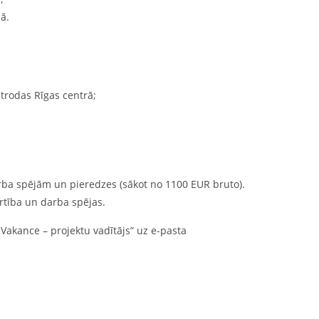
ā.
rodas Rīgas centrā;
darba spējām un pieredzes (sākot no 1100 EUR bruto).
rtība un darba spējas.
Vakance – projektu vadītājs” uz e-pasta