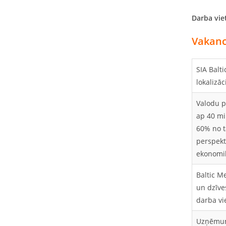
Darba vie
Vakanc
SIA Balt
lokalizā
Valodu p
ap 40 mi
60% no t
perspekt
ekonomi
Baltic M
un dzīves
darba vie
Uzņēmums