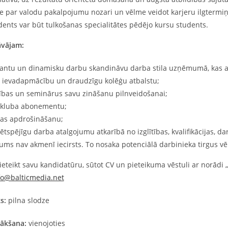
e par valodu pakalpojumu nozari un vēlme veidot karjeru ilgtermiņ
ents var būt tulkošanas specialitātes pēdējo kursu students.
āvājam:
santu un dinamisku darbu skandināvu darba stila uzņēmumā, kas at
 ievadapmācību un draudzīgu kolēģu atbalstu;
bas un seminārus savu zināšanu pilnveidošanai;
 kluba abonementu;
bas apdrošināšanu;
tspējīgu darba atalgojumu atkarībā no izglītības, kvalifikācijas, 
ums nav akmenī iecirsts. To nosaka potenciālā darbinieka tirgus vē
eteikt savu kandidatūru, sūtot CV un pieteikuma vēstuli ar norādi „
fo@balticmedia.net
ks:
pilna slodze
ākšana:
vienojoties