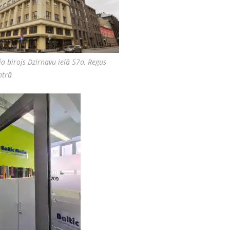
ia birojs Dzirnavu ielā 57a, Regus
ntrā