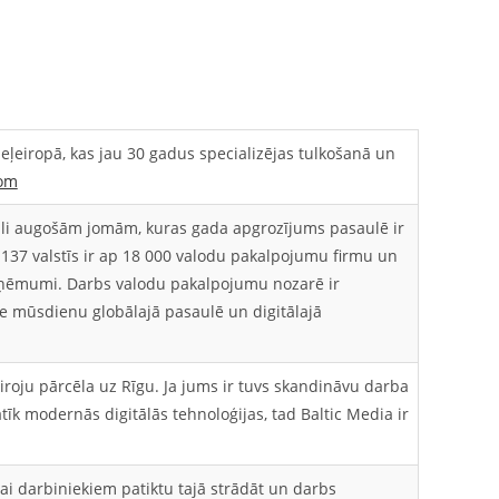
ļeiropā, kas jau 30 gadus specializējas tulkošanā un
com
ili augošām jomām, kuras gada apgrozījums pasaulē ir
 137 valstīs ir ap 18 000 valodu pakalpojumu firmu un
 uzņēmumi. Darbs valodu pakalpojumu nozarē ir
re mūsdienu globālajā pasaulē un digitālajā
iroju pārcēla uz Rīgu. Ja jums ir tuvs skandināvu darba
atīk modernās digitālās tehnoloģijas, tad Baltic Media ir
ai darbiniekiem patiktu tajā strādāt un darbs