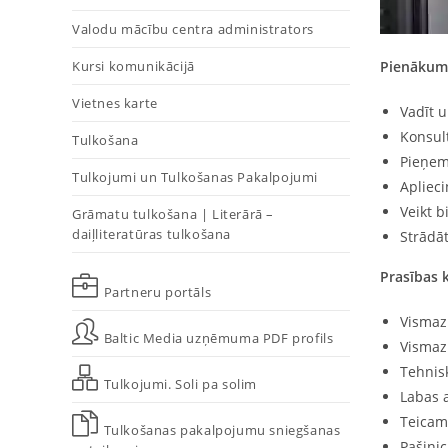
Valodu mācību centra administrators
Kursi komunikācijā
Pienākumi
Vietnes karte
Vadīt u
Konsul
Tulkošana
Pieņem
Tulkojumi un Tulkošanas Pakalpojumi
Apliec
Veikt 
Grāmatu tulkošana | Literārā –
daiļliteratūras tulkošana
Strādā
Prasības 
Partneru portāls
Vismaz 
Baltic Media uzņēmuma PDF profils
Vismaz 
Tehnis
Tulkojumi. Soli pa solim
Labas a
Teicama
Tulkošanas pakalpojumu sniegšanas
Pašinic