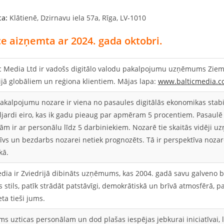
ta:
Klātienē, Dzirnavu iela 57a, Rīga, LV-1010
e aizņemta ar 2024. gada oktobri.
ic Media Ltd ir vadošs digitālo valodu pakalpojumu uzņēmums Zieme
cijā globāliem un reģiona klientiem. Mājas lapa:
www.balticmedia.
akalpojumu nozare ir viena no pasaules digitālās ekonomikas stab
ljardi eiro, kas ik gadu pieaug par apmēram 5 procentiem. Pasaulē
ām ir ar personālu līdz 5 darbiniekiem. Nozarē tie skaitās vidēji
īvs un bezdarbs nozarei netiek prognozēts. Tā ir perspektīva noza
kā.
edia ir Zviedrijā dibināts uzņēmums, kas 2004. gadā savu galveno b
 stils, patīk strādāt patstāvīgi, demokrātiskā un brīvā atmosfērā, p
ta tieši jums.
 uzticas personālam un dod plašas iespējas jebkurai iniciatīvai, l