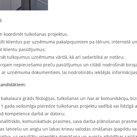
:
n koordinēt tulkošanas projektus.
tēt klientus par uzņēmuma pakalpojumiem pa tālruni, internetā un 
t klientu pasūtījumus;
ināt tulkojumus uzņēmuma vārdā, kā arī sadarbībā ar notāru;
birojam nepieciešamo preču pasūtījumus un citādi nodrošināt biroj
t ar uzņēmuma dokumentiem, lai nodrošinātu iekšējās informācijas 
kandidātiem:
bakalaura grāds filoloģijas, tulkošanas un /vai ar komunikāciju, biz
1 gada veiksmīga pieredze tulkošanas projektu vadībā vai līdzīgā 
kā kompetence darbā ar datoru;
nalītiskās, komunikatīvās prasmes, sava darba plānošanas prasmes,
s latviešu un angļu un labas krievu valodas zināšanas (papildu va
iatīva, uz rezultātu orientēta domāšana un augsta atbildības sajūta