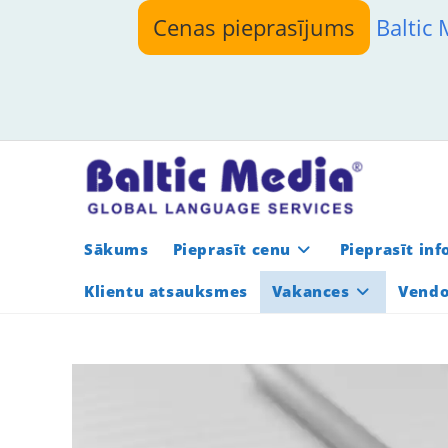
Skip
Cenas pieprasījums
Baltic
to
content
Sākums
Pieprasīt cenu
Pieprasīt in
Klientu atsauksmes
Vakances
Vendo