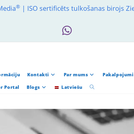
®
 Media
| ISO sertificēts tulkošanas birojs Z
formāciju
Kontakti
Par mums
Pakalpojumi
r Portal
Blogs
Latviešu
Toggle
website
search