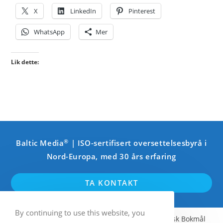
X
LinkedIn
Pinterest
WhatsApp
Mer
Lik dette:
®
Baltic Media
| ISO-sertifisert oversettelsesbyrå i
Nord-Europa, med 30 års erfaring
TA KONTAKT
By continuing to use this website, you
Engelsk
Svensk
Finsk
Norsk Bokmål