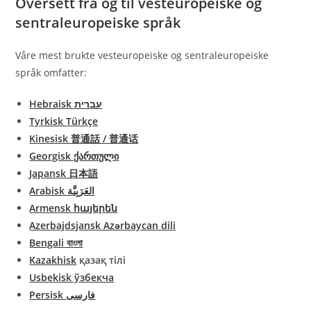
Oversett fra og til vesteuropeiske og
sentraleuropeiske språk
Våre mest brukte vesteuropeiske og sentraleuropeiske
språk omfatter:
Tyrkisk Türkçe
Kinesisk 普通話 / 普通话
Georgisk ქართული
Japansk 日本語
Arabisk العَرَبِيَّة
Armensk հայերեն
Azerbajdsjansk Azərbaycan dili
Bengali বাংলা
Kazakhisk
қазақ тілі
Usbekisk ўзбекча
Persisk فارسی