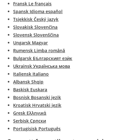
Fransk Le français
Spansk Idioma español
Tsjekkisk Český jazyk
Slovakisk Slovenčina
Slovensk Slovenščina
Ungarsk Magyar
Rumensk Limba română
Bulgarsk Бъ̀лгарският езѝк
Ukrainsk Українська мова
Italiensk Italiano
Albansk Shqip
Baskisk Euskara
Bosnisk Bosanski jezik
Kroatisk Hrvatski jezik
Gresk Ελληνικά
Serbisk Српски
Portugisisk Português