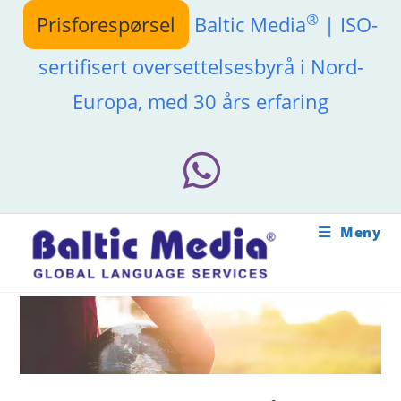
Skip
®
Prisforespørsel
Baltic Media
| ISO-
to
content
sertifisert oversettelsesbyrå i Nord-
Europa, med 30 års erfaring
Meny