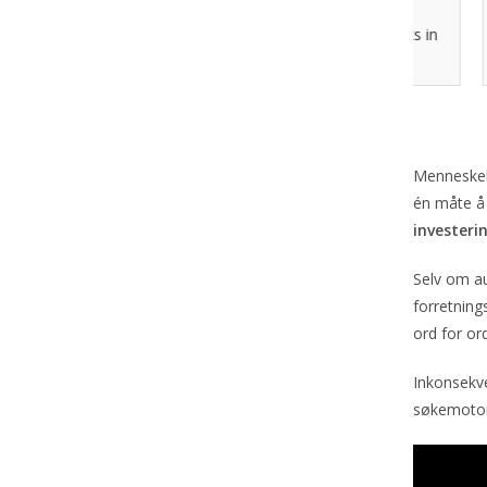
Jardar
Norwegian translator, lives and works in
French 
Oslo, Norway
cou
Menneskeli
én måte å 
investeri
Selv om au
forretning
ord for ord
Inkonsekve
søkemotoro