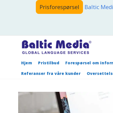
Skip
Prisforespørsel
Baltic Med
to
content
Hjem
Pristilbud
Forespørsel om infor
Referanser fra våre kunder
Oversettels