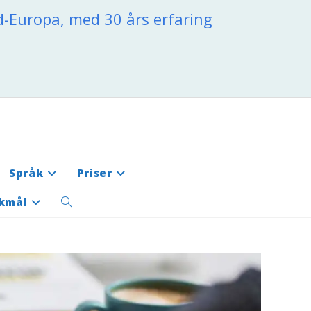
rd-Europa, med 30 års erfaring
Språk
Priser
kmål
Toggle
website
search