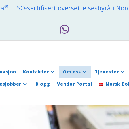
®
ia
| ISO-sertifisert oversettelsesbyrå i No
masjon
Kontakter
Om oss
Tjenester
esjobber
Blogg
Vendor Portal
Norsk Bo