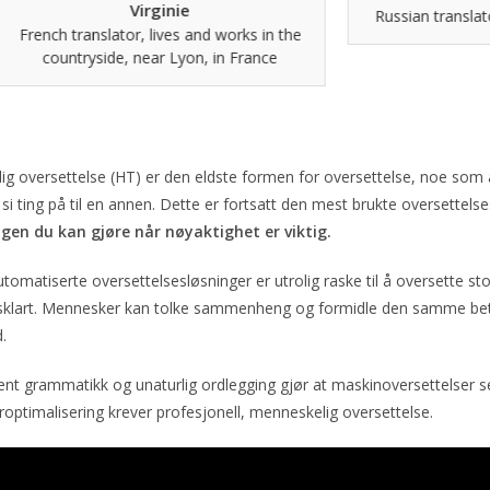
Virginie
Russian translator, living i
translator, lives and works in the
ntryside, near Lyon, in France
g oversettelse (HT) er den eldste formen for oversettelse, noe som a
si ting på til en annen. Dette er fortsatt den mest brukte oversettel
ngen du kan gjøre når nøyaktighet er viktig.
tomatiserte oversettelsesløsninger er utrolig raske til å oversette sto
sklart. Mennesker kan tolke sammenheng og formidle den samme betyd
.
nt grammatikk og unaturlig ordlegging gjør at maskinoversettelser ser
ptimalisering krever profesjonell, menneskelig oversettelse.