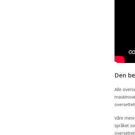
Den be
Alle overs
maskinove
oversettel
Våre menne
språket so
oversettels