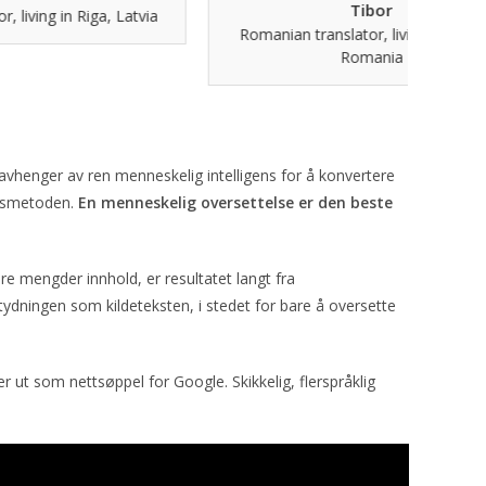
Tibor
n Riga, Latvia
Romanian translator, living in Oradea,
Romania
vhenger av ren menneskelig intelligens for å konvertere
sesmetoden.
En menneskelig oversettelse er den beste
re mengder innhold, er resultatet langt fra
ningen som kildeteksten, i stedet for bare å oversette
 ut som nettsøppel for Google. Skikkelig, flerspråklig