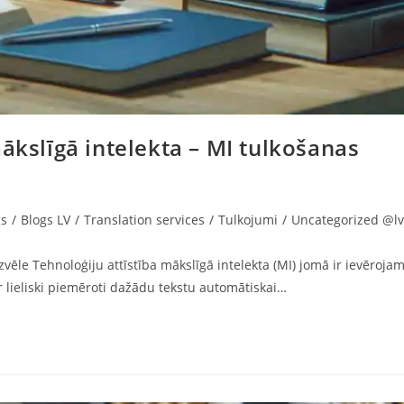
ākslīgā intelekta – MI tulkošanas
gs
/
Blogs LV
/
Translation services
/
Tulkojumi
/
Uncategorized @lv
ēle Tehnoloģiju attīstība mākslīgā intelekta (MI) jomā ir ievērojam
 ir lieliski piemēroti dažādu tekstu automātiskai…