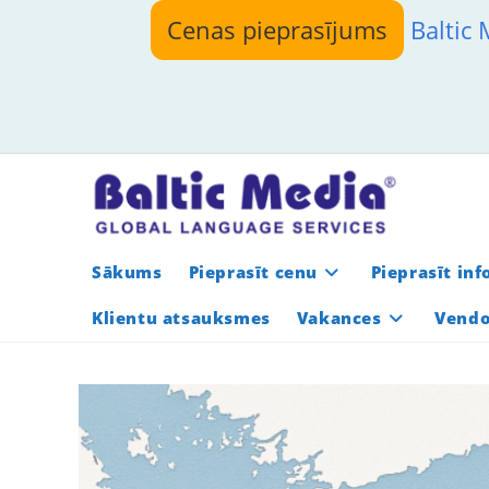
Skip
Cenas pieprasījums
Baltic
to
content
Sākums
Pieprasīt cenu
Pieprasīt in
Klientu atsauksmes
Vakances
Vendo