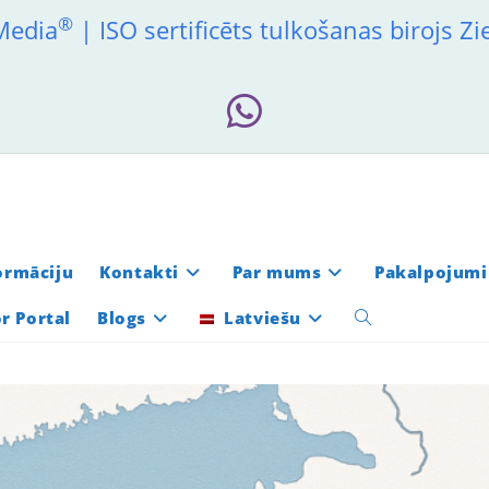
®
 Media
| ISO sertificēts tulkošanas birojs Z
formāciju
Kontakti
Par mums
Pakalpojumi
r Portal
Blogs
Latviešu
Toggle
website
search