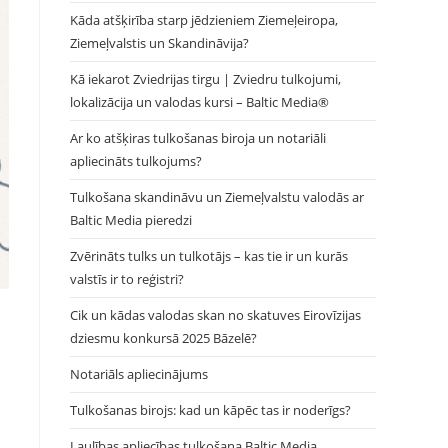
Kāda atšķirība starp jēdzieniem Ziemeļeiropa,
Ziemeļvalstis un Skandināvija?
Kā iekarot Zviedrijas tirgu | Zviedru tulkojumi,
lokalizācija un valodas kursi – Baltic Media®
Ar ko atšķiras tulkošanas biroja un notariāli
apliecināts tulkojums?
Tulkošana skandināvu un Ziemeļvalstu valodās ar
Baltic Media pieredzi
Zvērināts tulks un tulkotājs – kas tie ir un kurās
valstīs ir to reģistri?
Cik un kādas valodas skan no skatuves Eirovīzijas
dziesmu konkursā 2025 Bāzelē?
Notariāls apliecinājums
Tulkošanas birojs: kad un kāpēc tas ir noderīgs?
Laulības apliecības tulkošana Baltic Media