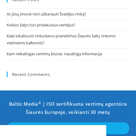
the
Ar jūsų įmonė nori užkariauti Švedijos rinką?
sea
pan
Kokios šalys turi prisiekusius vertėjus?
Kaip lokalizuoti rinkodaros pranešimus Šiaurės šalių rinkoms
vietinėmis kalbomis?
Kam reikalingas vertimų biuras: naudinga informacija
Recent Comments
®
Baltic Media
| ISO sertifikuota vertimų agentūra
Šiaurės Europoje, veikianti 30 metų
SUSISIEKTI