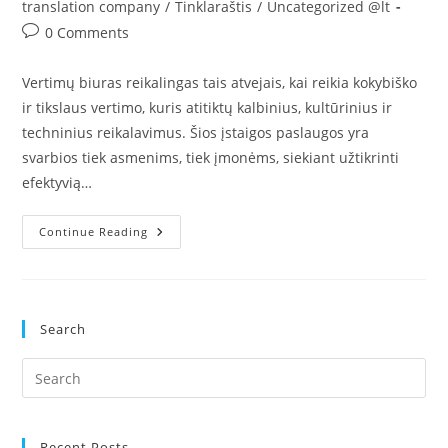
category:
translation company
/
Tinklaraštis
/
Uncategorized @lt
Post
0 Comments
comments:
Vertimų biuras reikalingas tais atvejais, kai reikia kokybiško
ir tikslaus vertimo, kuris atitiktų kalbinius, kultūrinius ir
techninius reikalavimus. Šios įstaigos paslaugos yra
svarbios tiek asmenims, tiek įmonėms, siekiant užtikrinti
efektyvią…
Kam
Continue Reading
Reikalingas
Vertimų
Biuras:
Naudinga
Informacija
Search
Pre
Es
to
clo
Recent Posts