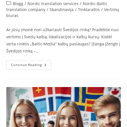
author:
published:
Post
Blogg
/
Nordic translation services
/
Nordic-Baltic
category:
translation company
/
Skandinavija
/
Tinklaraštis
/
Vertimų
biuras
Ar jūsų įmonė nori užkariauti Švedijos rinką? Pradėkite nuo
vertimo į švedų kalbą, lokalizacijos ir kalbų kursų. Kodėl
verta rinktis „Baltic Media“ kalbų paslaugas? Įžanga Įžengti į
Švedijos rinką –…
Ar
Continue Reading
Jūsų
Įmonė
Nori
Užkariauti
Švedijos
Rinką?