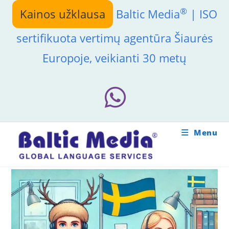
Skip
®
Kainos užklausa
Baltic Media
| ISO
to
content
sertifikuota vertimų agentūra Šiaurės
Europoje, veikianti 30 metų
Menu