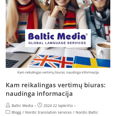
Kam reikalingas vertimų biuras: naudinga informacija
Kam reikalingas vertimų biuras:
naudinga informacija
Post
Post
Baltic Media
2024 22 lapkričio
author:
published:
Post
Blogg
/
Nordic translation services
/
Nordic-Baltic