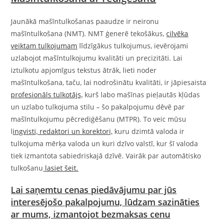
Jaunākā mašīntulkošanas paaudze ir neironu
mašīntulkošana (NMT). NMT ģenerē tekošākus,
cilvēka
veiktam tulkojumam
līdzīgākus tulkojumus, ievērojami
uzlabojot mašīntulkojumu kvalitāti un precizitāti. Lai
iztulkotu apjomīgus tekstus ātrāk, lieti noder
mašīntulkošana, taču, lai nodrošinātu kvalitāti, ir jāpiesaista
profesionāls tulkotājs,
kurš labo mašīnas pieļautās kļūdas
un uzlabo tulkojuma stilu – šo pakalpojumu dēvē par
mašīntulkojumu pēcrediģēšanu (MTPR). To veic mūsu
l
ingvisti, redaktori un korektori,
kuru dzimtā valoda ir
tulkojuma mērķa valoda un kuri dzīvo valstī, kur šī valoda
tiek izmantota sabiedriskajā dzīvē. Vairāk par automātisko
tulkošanu
lasiet šeit.
Lai saņemtu cenas piedāvājumu par jūs
interesējošo pakalpojumu, lūdzam sazināties
ar mums, izmantojot bezmaksas cenu