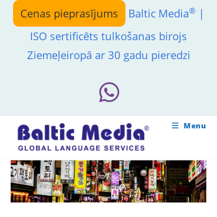
Skip
®
Cenas pieprasījums
Baltic Media
|
to
content
ISO sertificēts tulkošanas birojs
Ziemeļeiropā ar 30 gadu pieredzi
Menu