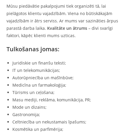
Mūsu piedāvātie pakalpojumi tiek organizēti tā, lai
pielāgotos klientu vajadzībām. Viena no būtiskākajām
vajadzībām ir ātrs serviss. Ar mums var sazināties ārpus
parastā darba laika.
Kvalitāte un ātrums
– divi svarīgi
faktori, kāpēc klienti mums uzticas.
Tulkošanas jomas:
Juridiskie un finanšu teksti;
IT un telekomunikācijas;
Autorūpniecība un mašīnbūve;
Medicīna un farmakoloģija;
Tūrisms un ceļošana;
Masu mediji, reklāma, komunikācija, PR;
Mode un dizains;
Gastronomija;
Celtniecība un nekustamais īpašums;
Kosmētika un parfimērija;