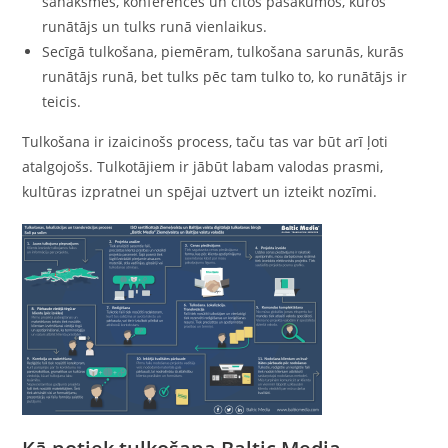
sanāksmēs, konferencēs un citos pasākumos, kuros
runātājs un tulks runā vienlaikus.
Secīgā tulkošana, piemēram, tulkošana sarunās, kurās
runātājs runā, bet tulks pēc tam tulko to, ko runātājs ir
teicis.
Tulkošana ir izaicinošs process, taču tas var būt arī ļoti
atalgojošs. Tulkotājiem ir jābūt labam valodas prasmi,
kultūras izpratnei un spējai uztvert un izteikt nozīmi.