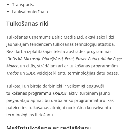
Transports;
Lauksaimniecība u. c.
Tulkošanas rīki
Tulkošanas uzņēmums Baltic Media Ltd. aktīvi seko līdzi
jaunākajām tendencēm tulkošanas tehnoloģiju attīstībā.
Bez darba izplatītākajās teksta apstrādes programmās,
tādās kā
Microsoft Office
(
Word, Excel, Power Point
),
Adobe Page
Maker
, un citās, strādājam arī ar tulkošanas programmām
Trados
un
SDLX
, veidojot klientu terminoloģijas datu bāzes.
Tulkotāji un biroja darbinieki ir veiksmīgi apguvuši
tulkošanas programmu
TRADOS
,
aktīvi turpinām jauno
piegādātāju apmācību darbā ar šo programmatūru, kas
pateicoties tulkošanas atmiņai nodrošina konsekventu
terminoloģijas lietošanu.
Mašīntulkošana ar rediģēšanu