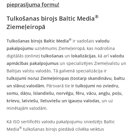
pieprasījuma formu!
®
Tulkošanas birojs Baltic Media
Ziemeļeiropā
®
Tulkošanas birojs Baltic Media
ir vadošais
valodu
pakalpojumu
uzņēmums Ziemeļeiropā, kas nodrošina
digitālās (online)
tulkošanas
un
lokalizācijas
, kā arī
valodu
apmācības
pakalpojumus
un specializējies Ziemeļvalstu un
Baltijas valstu valodās. Tā galvenā specializācija ir
tulkojumi no/uz
Ziemeļeiropas (tostarp skandināvu, baltu
un slāvu) valodām
.
Pārsvarā tie
ir
tulkojumi no zviedru
,
somu,
dāņu
,
īslandiešu
,
norvēģu
,
fēru
,
vācu
,
angļu
,
poļu
,
krievu,
latviešu
,
lietuviešu
un
igauņu valodas
,
un uz
minētajām valodām.
Kā ISO sertificēts valodu pakalpojumu sniedzējs Baltic
®
Media
tulkošanas birojs piedāvā cilvēka veiktus