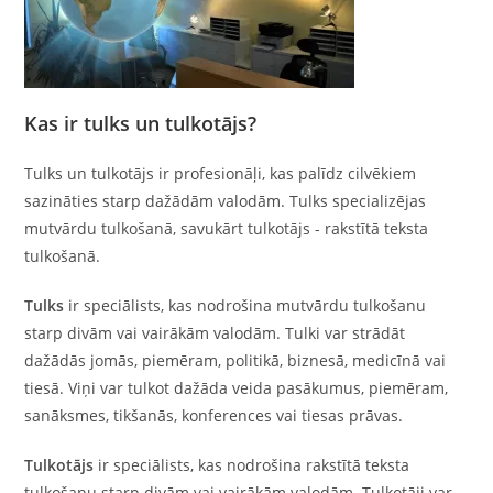
Kas ir tulks un tulkotājs?
Tulks un tulkotājs ir profesionāļi, kas palīdz cilvēkiem
sazināties starp dažādām valodām. Tulks specializējas
mutvārdu tulkošanā, savukārt tulkotājs - rakstītā teksta
tulkošanā.
Tulks
ir speciālists, kas nodrošina mutvārdu tulkošanu
starp divām vai vairākām valodām. Tulki var strādāt
dažādās jomās, piemēram, politikā, biznesā, medicīnā vai
tiesā. Viņi var tulkot dažāda veida pasākumus, piemēram,
sanāksmes, tikšanās, konferences vai tiesas prāvas.
Tulkotājs
ir speciālists, kas nodrošina rakstītā teksta
tulkošanu starp divām vai vairākām valodām. Tulkotāji var