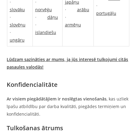
·
·
japāņu
·
slovāku
norvēģu
·
arābu
portugāļu
·
·
dāņu
·
slovēņu
·
armēņu
·
islandiešu
ungāru
Lūdzam sazināties ar mums, ja jūs interesē tulkojumi citās
pasaules valodās!
Konfidencialitāte
Ar visiem piegādātājiem ir noslēgtas vienošanās
, kas uzliek
īpašu atbildību par darba kvalitāti, piegādes termiņiem un
konfidencialitāti.
Tulkošanas ātrums