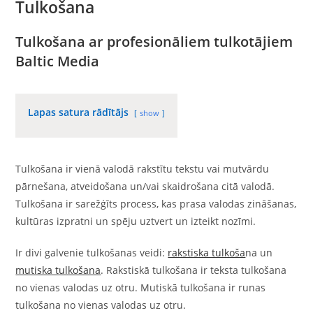
Tulkošana
Tulkošana ar profesionāliem tulkotājiem
Baltic Media
Lapas satura rādītājs
show
Tulkošana ir vienā valodā rakstītu tekstu vai mutvārdu
pārnešana, atveidošana un/vai skaidrošana citā valodā.
Tulkošana ir sarežģīts process, kas prasa valodas zināšanas,
kultūras izpratni un spēju uztvert un izteikt nozīmi.
Ir divi galvenie tulkošanas veidi:
rakstiska tulkoša
na un
mutiska tulkošana
. Rakstiskā tulkošana ir teksta tulkošana
no vienas valodas uz otru. Mutiskā tulkošana ir runas
tulkošana no vienas valodas uz otru.