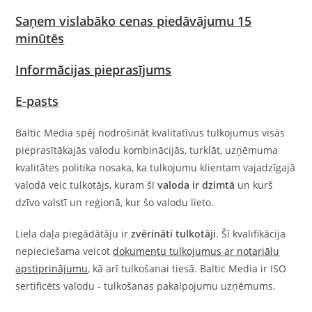
Saņem vislabāko cenas piedāvājumu 15
minūtēs
Informācijas pieprasījums
E-pasts
Baltic Media spēj nodrošināt kvalitatīvus tulkojumus visās
pieprasītākajās valodu kombinācijās, turklāt, uzņēmuma
kvalitātes politika nosaka, ka tulkojumu klientam vajadzīgajā
valodā veic tulkotājs, kuram šī
valoda ir dzimtā
un kurš
dzīvo valstī un reģionā, kur šo valodu lieto.
Liela daļa piegādātāju ir
zvērināti tulkotāji
. Šī kvalifikācija
nepieciešama veicot
dokumentu tulkojumus ar notariālu
apstiprinājumu
, kā arī tulkošanai tiesā. Baltic Media ir ISO
sertificēts valodu - tulkošanas pakalpojumu uzņēmums.