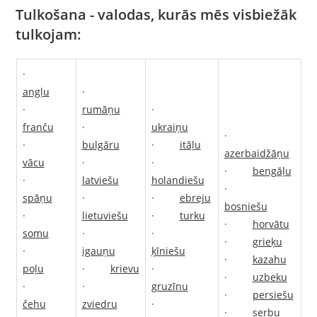
Tulkošana - valodas, kurās mēs visbiežāk
tulkojam:
·
angļu
·
·
rumāņu
·
franču
·
ukraiņu
·
·
bulgāru
·
itāļu
azerbaidžāņu
vācu
·
·
·
bengāļu
·
latviešu
holandiešu
·
spāņu
·
·
ebreju
bosniešu
·
lietuviešu
·
turku
·
horvātu
somu
·
·
·
grieķu
·
igauņu
ķīniešu
·
kazahu
poļu
·
krievu
·
·
uzbeku
·
·
gruzīnu
·
persiešu
čehu
zviedru
·
·
serbu