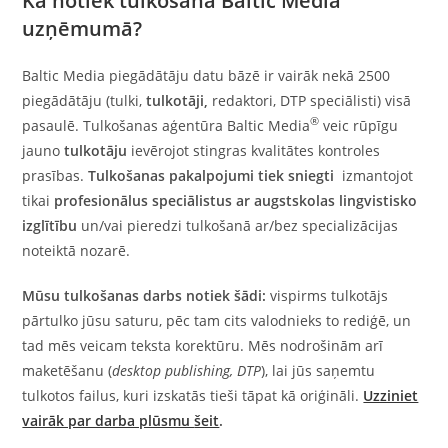
Kā notiek tulkošana Baltic Media
uzņēmumā?
Baltic Media piegādātāju datu bāzē ir vairāk nekā 2500
piegādātāju (tulki,
tulkotāji,
redaktori, DTP speciālisti) visā
®
pasaulē. Tulkošanas aģentūra Baltic Media
veic rūpīgu
jauno
tulkotāju
ievērojot stingras kvalitātes kontroles
prasības.
Tulkošanas pakalpojumi tiek sniegti
izmantojot
tikai
profesionālus speciālistus ar augstskolas lingvistisko
izglītību
un/vai pieredzi tulkošanā ar/bez specializācijas
noteiktā nozarē.
Mūsu tulkošanas darbs notiek šādi:
vispirms tulkotājs
pārtulko jūsu saturu, pēc tam cits valodnieks to rediģē, un
tad mēs veicam teksta korektūru. Mēs nodrošinām arī
maketēšanu (
desktop publishing, DTP
), lai jūs saņemtu
tulkotos failus, kuri izskatās tieši tāpat kā oriģināli.
Uzziniet
vairāk par darba plūsmu
šeit
.