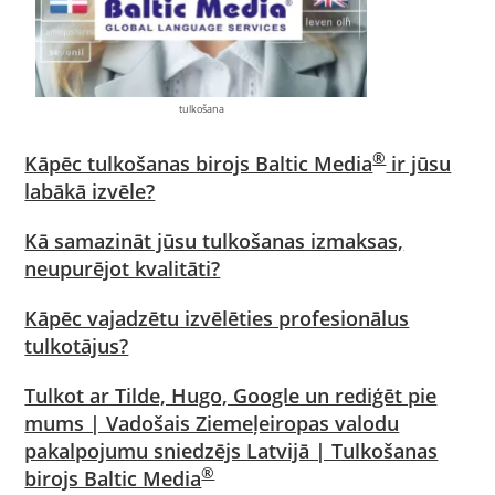
tulkošana
®
Kāpēc tulkošanas birojs Baltic Media
ir jūsu
labākā izvēle?
Kā samazināt jūsu tulkošanas izmaksas,
neupurējot kvalitāti?
Kāpēc vajadzētu izvēlēties profesionālus
tulkotājus?
Tulkot ar Tilde, Hugo, Google un rediģēt pie
mums | Vadošais Ziemeļeiropas valodu
pakalpojumu sniedzējs Latvijā | Tulkošanas
®
birojs Baltic Media