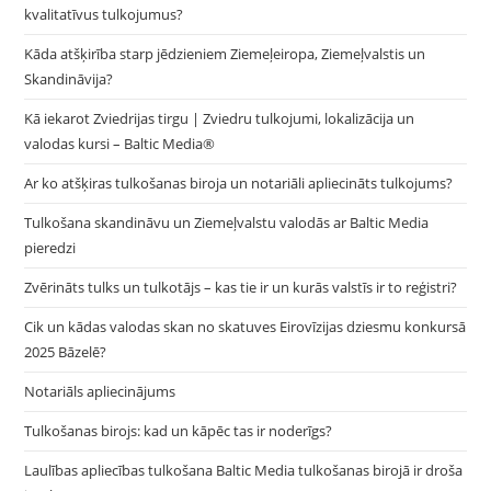
kvalitatīvus tulkojumus?
Kāda atšķirība starp jēdzieniem Ziemeļeiropa, Ziemeļvalstis un
Skandināvija?
Kā iekarot Zviedrijas tirgu | Zviedru tulkojumi, lokalizācija un
valodas kursi – Baltic Media®
Ar ko atšķiras tulkošanas biroja un notariāli apliecināts tulkojums?
Tulkošana skandināvu un Ziemeļvalstu valodās ar Baltic Media
pieredzi
Zvērināts tulks un tulkotājs – kas tie ir un kurās valstīs ir to reģistri?
Cik un kādas valodas skan no skatuves Eirovīzijas dziesmu konkursā
2025 Bāzelē?
Notariāls apliecinājums
Tulkošanas birojs: kad un kāpēc tas ir noderīgs?
Laulības apliecības tulkošana Baltic Media tulkošanas birojā ir droša