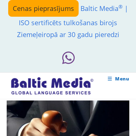
Skip
®
Cenas pieprasījums
Baltic Media
|
to
content
ISO sertificēts tulkošanas birojs
Ziemeļeiropā ar 30 gadu pieredzi
Menu