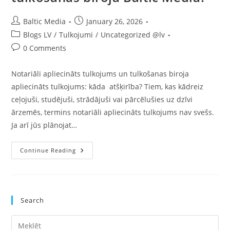
Post
Post
Baltic Media
January 26, 2026
author:
published:
Post
Blogs LV
/
Tulkojumi
/
Uncategorized @lv
category:
Post
0 Comments
comments:
Notariāli apliecināts tulkojums un tulkošanas biroja
apliecināts tulkojums: kāda atšķirība? Tiem, kas kādreiz
ceļojuši, studējuši, strādājuši vai pārcēlušies uz dzīvi
ārzemēs, termins notariāli apliecināts tulkojums nav svešs.
Ja arī jūs plānojat…
Kas
Continue Reading
Ir
Notariāli
Apliecināts
Tulkojums
Un
Cik
Search
Tas
Maksā
Tulkošanas
Pre
Birojā
Baltic