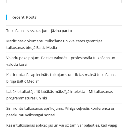
Es
Media?
to
clo
Recent Posts
the
Tulkošana – viss, kas jums jāzina par to
sea
pan
Medicīnas dokumentu tulkošana un kvalitātes garantijas
tulkošanas birojā Baltic Media
Valodu pakalpojumi Baltijas valodās – profesionāla tulkošana un
valodu kursi
Kas ir notariāli apliecināts tulkojums un cik tas maksā tulkošanas
birojā Baltic Media?
Labākie tulkotāji: 10 labākās mākslīgā intelekta – MI tulkošanas
programmatūras un rīki
Sinhronās tulkošanas aprīkojums: Pilnīgs ceļvedis konferenču un
pasākumu veiksmīgai norisei
Kas ir tulkošanas aplikācijas un vai uz tām var paļauties, kad vajag