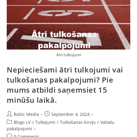
Ātri tulkojumi
Nepieciešami ātri tulkojumi vai
tulkošanas pakalpojumi? Pie
mums atbildi saņemsiet 15
minūšu laikā.
Post
Post
Baltic Media
September 4, 2024
author:
published:
Post
Blogs LV
/
Tulkojumi
/
Tulkošanas birojs
/
Valodu
category:
pakalpojumi
Post
0 Comments