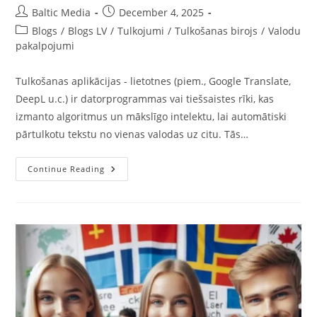
Post
Post
Baltic Media
December 4, 2025
author:
published:
Post
Blogs
/
Blogs LV
/
Tulkojumi
/
Tulkošanas birojs
/
Valodu
category:
pakalpojumi
Tulkošanas aplikācijas - lietotnes (piem., Google Translate,
DeepL u.c.) ir datorprogrammas vai tiešsaistes rīki, kas
izmanto algoritmus un mākslīgo intelektu, lai automātiski
pārtulkotu tekstu no vienas valodas uz citu. Tās…
Kas
Continue Reading
Ir
Tulkošanas
Aplikācijas
Un
Vai
Uz
Tām
Var
Paļauties,
Kad
Vajag
Kvalitatīvus
Tulkojumus?