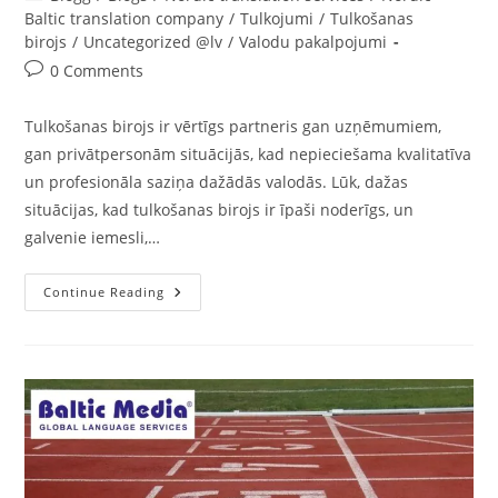
category:
Baltic translation company
/
Tulkojumi
/
Tulkošanas
birojs
/
Uncategorized @lv
/
Valodu pakalpojumi
Post
0 Comments
comments:
Tulkošanas birojs ir vērtīgs partneris gan uzņēmumiem,
gan privātpersonām situācijās, kad nepieciešama kvalitatīva
un profesionāla saziņa dažādās valodās. Lūk, dažas
situācijas, kad tulkošanas birojs ir īpaši noderīgs, un
galvenie iemesli,…
Tulkošanas
Continue Reading
Birojs:
Kad
Un
Kāpēc
Tas
Ir
Noderīgs?