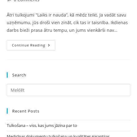
comments:
Ātri tulkojumi “Laiks ir nauda”, kā mēdz teikt. Ja vadāt savu
uzņēmumu, jūs droši vien zināt, cik tas ir taisnība. Ikdienas
darbs bieži prasa ātru tempu, un jums vienkārši nav…
Nepieciešami
Continue Reading
Ātri
Tulkojumi
Vai
Tulkošanas
Pakalpojumi?
Pie
Search
Mums
Atbildi
Saņemsiet
Pre
15
Minūšu
Es
Laikā.
to
clo
Recent Posts
the
Tulkošana – viss, kas jums jāzina par to
sea
pan
Medicīnas dokumentu tulkošana un kvalitātes garantijas