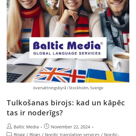
översättningsbyrå i Stockholm, Sverige
Tulkošanas birojs: kad un kāpēc
tas ir noderīgs?
Post
Post
Baltic Media
November 22, 2024
author:
published:
Post
Blogg
/
Blogs
/
Nordic translation services
/
Nordic-