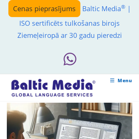
Skip
®
Cenas pieprasījums
Baltic Media
|
to
content
ISO sertificēts tulkošanas birojs
Ziemeļeiropā ar 30 gadu pieredzi
Menu