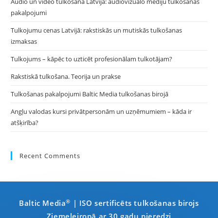
Audio un video tulkošana Latvijā: audiovizuālo mediju tulkošanas
pakalpojumi
Tulkojumu cenas Latvijā: rakstiskās un mutiskās tulkošanas
izmaksas
Tulkojums – kāpēc to uzticēt profesionālam tulkotājam?
Rakstiskā tulkošana. Teorija un prakse
Tulkošanas pakalpojumi Baltic Media tulkošanas birojā
Angļu valodas kursi privātpersonām un uzņēmumiem – kāda ir
atšķirība?
Recent Comments
®
Baltic Media
| ISO sertificēts tulkošanas birojs
Ziemeļeiropā ar 30 gadu pieredzi