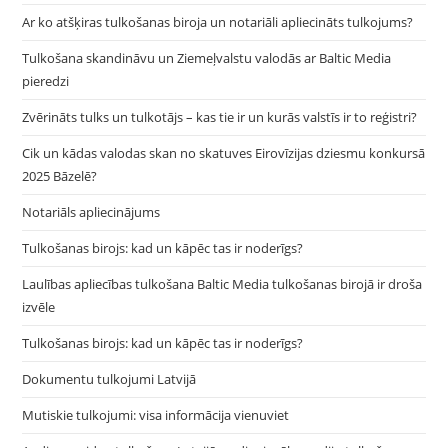
Ar ko atšķiras tulkošanas biroja un notariāli apliecināts tulkojums?
Tulkošana skandināvu un Ziemeļvalstu valodās ar Baltic Media
pieredzi
Zvērināts tulks un tulkotājs – kas tie ir un kurās valstīs ir to reģistri?
Cik un kādas valodas skan no skatuves Eirovīzijas dziesmu konkursā
2025 Bāzelē?
Notariāls apliecinājums
Tulkošanas birojs: kad un kāpēc tas ir noderīgs?
Laulības apliecības tulkošana Baltic Media tulkošanas birojā ir droša
izvēle
Tulkošanas birojs: kad un kāpēc tas ir noderīgs?
Dokumentu tulkojumi Latvijā
Mutiskie tulkojumi: visa informācija vienuviet