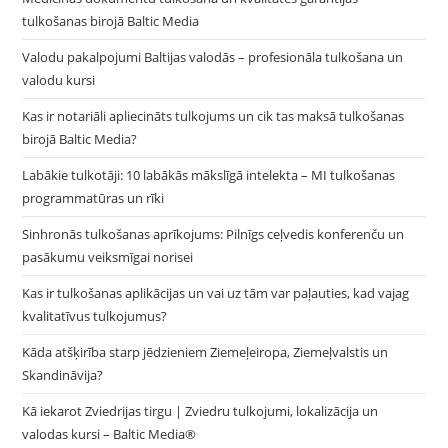
tulkošanas birojā Baltic Media
Valodu pakalpojumi Baltijas valodās – profesionāla tulkošana un
valodu kursi
Kas ir notariāli apliecināts tulkojums un cik tas maksā tulkošanas
birojā Baltic Media?
Labākie tulkotāji: 10 labākās mākslīgā intelekta – MI tulkošanas
programmatūras un rīki
Sinhronās tulkošanas aprīkojums: Pilnīgs ceļvedis konferenču un
pasākumu veiksmīgai norisei
Kas ir tulkošanas aplikācijas un vai uz tām var paļauties, kad vajag
kvalitatīvus tulkojumus?
Kāda atšķirība starp jēdzieniem Ziemeļeiropa, Ziemeļvalstis un
Skandināvija?
Kā iekarot Zviedrijas tirgu | Zviedru tulkojumi, lokalizācija un
valodas kursi – Baltic Media®