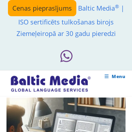
Skip
®
Cenas pieprasījums
Baltic Media
|
to
content
ISO sertificēts tulkošanas birojs
Ziemeļeiropā ar 30 gadu pieredzi
Menu