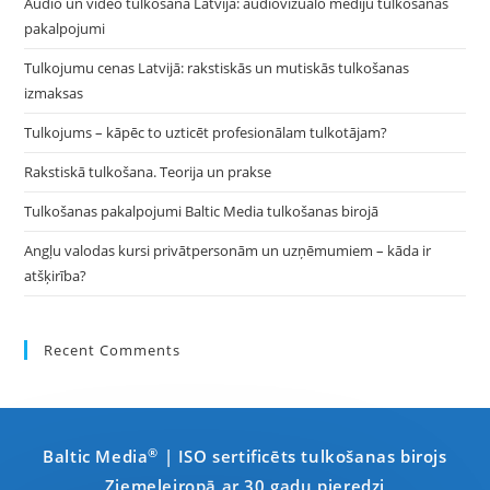
Audio un video tulkošana Latvijā: audiovizuālo mediju tulkošanas
pakalpojumi
Tulkojumu cenas Latvijā: rakstiskās un mutiskās tulkošanas
izmaksas
Tulkojums – kāpēc to uzticēt profesionālam tulkotājam?
Rakstiskā tulkošana. Teorija un prakse
Tulkošanas pakalpojumi Baltic Media tulkošanas birojā
Angļu valodas kursi privātpersonām un uzņēmumiem – kāda ir
atšķirība?
Recent Comments
®
Baltic Media
| ISO sertificēts tulkošanas birojs
Ziemeļeiropā ar 30 gadu pieredzi