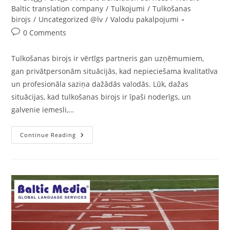
category:
Baltic translation company
/
Tulkojumi
/
Tulkošanas
birojs
/
Uncategorized @lv
/
Valodu pakalpojumi
Post
0 Comments
comments:
Tulkošanas birojs ir vērtīgs partneris gan uzņēmumiem,
gan privātpersonām situācijās, kad nepieciešama kvalitatīva
un profesionāla saziņa dažādās valodās. Lūk, dažas
situācijas, kad tulkošanas birojs ir īpaši noderīgs, un
galvenie iemesli,…
Tulkošanas
Continue Reading
Birojs:
Kad
Un
Kāpēc
Tas
Ir
Noderīgs?