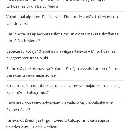
tulkošanas birojā Baltic Media
Valodu pakalpojumi Baltijas valodās – profesionāla tulkošana un
valodu kursi
Kas ir notariāli apliecināts tulkojums un cik tas maksā tulkošanas
birojā Baltic Media?
Labākie tulkotāji: 10 labākās mākslīgā intelekta – MI tulkošanas
programmatūras un rīki
Sinhronās tulkošanas aprīkojums: Pilnīgs ceļvedis konferenču un
pasākumu veiksmīgai norisei
Kas ir tulkošanas aplikācijas un vai uz tām var paļauties, kad vajag
kvalitatīvus tulkojumus?
Kāda atšķirība starp jēdzieniem Ziemeļeiropa, Ziemeļvalstis un
Skandināvija?
Kā iekarot Zviedrijas tirgu | Zviedru tulkojumi, lokalizācija un
valodas kursi – Baltic Media®