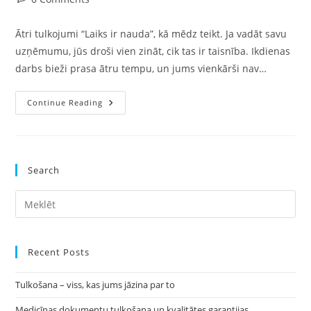
comments:
Ātri tulkojumi “Laiks ir nauda”, kā mēdz teikt. Ja vadāt savu
uzņēmumu, jūs droši vien zināt, cik tas ir taisnība. Ikdienas
darbs bieži prasa ātru tempu, un jums vienkārši nav…
Nepieciešami
Continue Reading
Ātri
Tulkojumi
Vai
Tulkošanas
Pakalpojumi?
Pie
Search
Mums
Atbildi
Saņemsiet
Pre
15
Minūšu
Es
Laikā.
to
clo
Recent Posts
the
Tulkošana – viss, kas jums jāzina par to
sea
pan
Medicīnas dokumentu tulkošana un kvalitātes garantijas