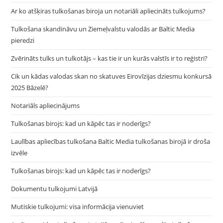
Ar ko atšķiras tulkošanas biroja un notariāli apliecināts tulkojums?
Tulkošana skandināvu un Ziemeļvalstu valodās ar Baltic Media
pieredzi
Zvērināts tulks un tulkotājs – kas tie ir un kurās valstīs ir to reģistri?
Cik un kādas valodas skan no skatuves Eirovīzijas dziesmu konkursā
2025 Bāzelē?
Notariāls apliecinājums
Tulkošanas birojs: kad un kāpēc tas ir noderīgs?
Laulības apliecības tulkošana Baltic Media tulkošanas birojā ir droša
izvēle
Tulkošanas birojs: kad un kāpēc tas ir noderīgs?
Dokumentu tulkojumi Latvijā
Mutiskie tulkojumi: visa informācija vienuviet