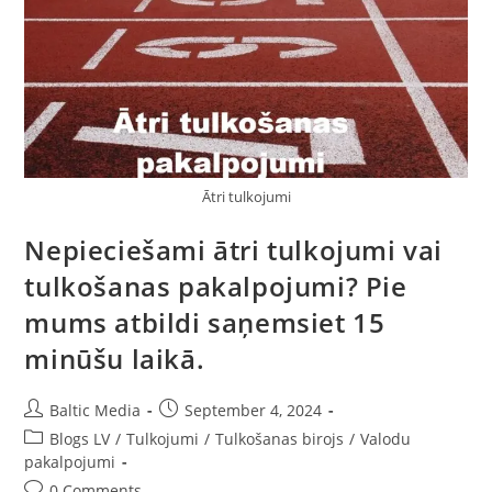
Ātri tulkojumi
Nepieciešami ātri tulkojumi vai
tulkošanas pakalpojumi? Pie
mums atbildi saņemsiet 15
minūšu laikā.
Post
Post
Baltic Media
September 4, 2024
author:
published:
Post
Blogs LV
/
Tulkojumi
/
Tulkošanas birojs
/
Valodu
category:
pakalpojumi
Post
0 Comments