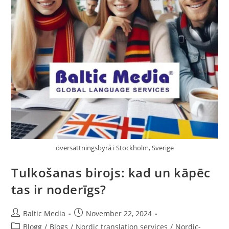
översättningsbyrå i Stockholm, Sverige
Tulkošanas birojs: kad un kāpēc
tas ir noderīgs?
Post
Post
Baltic Media
November 22, 2024
author:
published:
Post
Blogg
/
Blogs
/
Nordic translation services
/
Nordic-