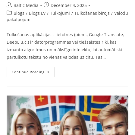
Post
Post
Baltic Media
December 4, 2025
author:
published:
Post
Blogs
/
Blogs LV
/
Tulkojumi
/
Tulkošanas birojs
/
Valodu
category:
pakalpojumi
Tulkošanas aplikācijas - lietotnes (piem., Google Translate,
DeepL u.c.) ir datorprogrammas vai tiešsaistes rīki, kas
izmanto algoritmus un mākslīgo intelektu, lai automātiski
pārtulkotu tekstu no vienas valodas uz citu. Tās…
Kas
Continue Reading
Ir
Tulkošanas
Aplikācijas
Un
Vai
Uz
Tām
Var
Paļauties,
Kad
Vajag
Kvalitatīvus
Tulkojumus?