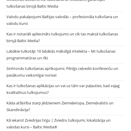
tulkošanas birojā Baltic Media
Valodu pakalpojumi Baltijas valodās – profesionāla tulkošana un
valodu kursi
Kas ir notariāli apliecināts tulkojums un cik tas maksā tulkošanas
birojā Baltic Media?
Labākie tulkotāji: 10 labākās mākslīgā intelekta – MI tulkošanas
programmatūras un rīki
Sinhronās tulkošanas aprīkojums: Pilnīgs ceļvedis konferenču un
pasākumu veiksmīgai norisei
Kas ir tulkošanas aplikācijas un vai uz tām var paļauties, kad vajag
kvalitatīvus tulkojumus?
Kāda atšķirība starp jēdzieniem Ziemeļeiropa, Ziemeļvalstis un
Skandināvija?
Kā iekarot Zviedrijas tirgu | Zviedru tulkojumi, lokalizācija un
valodas kursi – Baltic Media®