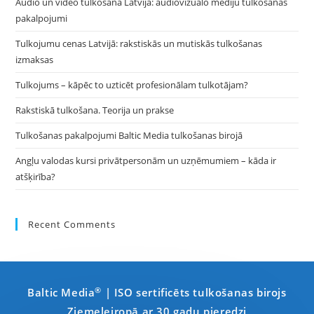
Audio un video tulkošana Latvijā: audiovizuālo mediju tulkošanas
pakalpojumi
Tulkojumu cenas Latvijā: rakstiskās un mutiskās tulkošanas
izmaksas
Tulkojums – kāpēc to uzticēt profesionālam tulkotājam?
Rakstiskā tulkošana. Teorija un prakse
Tulkošanas pakalpojumi Baltic Media tulkošanas birojā
Angļu valodas kursi privātpersonām un uzņēmumiem – kāda ir
atšķirība?
Recent Comments
®
Baltic Media
| ISO sertificēts tulkošanas birojs
Ziemeļeiropā ar 30 gadu pieredzi