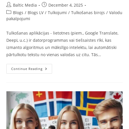
Post
Post
Baltic Media
December 4, 2025
author:
published:
Post
Blogs
/
Blogs LV
/
Tulkojumi
/
Tulkošanas birojs
/
Valodu
category:
pakalpojumi
Tulkošanas aplikācijas - lietotnes (piem., Google Translate,
DeepL u.c.) ir datorprogrammas vai tiešsaistes rīki, kas
izmanto algoritmus un mākslīgo intelektu, lai automātiski
pārtulkotu tekstu no vienas valodas uz citu. Tās…
Kas
Continue Reading
Ir
Tulkošanas
Aplikācijas
Un
Vai
Uz
Tām
Var
Paļauties,
Kad
Vajag
Kvalitatīvus
Tulkojumus?