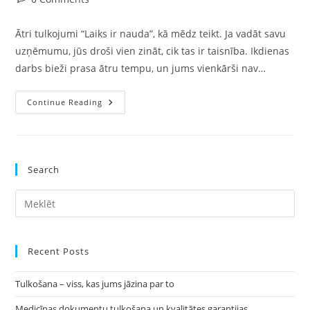
comments:
Ātri tulkojumi “Laiks ir nauda”, kā mēdz teikt. Ja vadāt savu
uzņēmumu, jūs droši vien zināt, cik tas ir taisnība. Ikdienas
darbs bieži prasa ātru tempu, un jums vienkārši nav…
Nepieciešami
Continue Reading
Ātri
Tulkojumi
Vai
Tulkošanas
Pakalpojumi?
Pie
Search
Mums
Atbildi
Saņemsiet
Pre
15
Minūšu
Es
Laikā.
to
clo
Recent Posts
the
Tulkošana – viss, kas jums jāzina par to
sea
pan
Medicīnas dokumentu tulkošana un kvalitātes garantijas