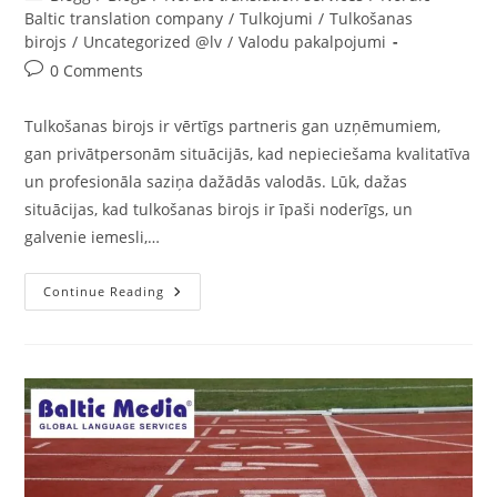
category:
Baltic translation company
/
Tulkojumi
/
Tulkošanas
birojs
/
Uncategorized @lv
/
Valodu pakalpojumi
Post
0 Comments
comments:
Tulkošanas birojs ir vērtīgs partneris gan uzņēmumiem,
gan privātpersonām situācijās, kad nepieciešama kvalitatīva
un profesionāla saziņa dažādās valodās. Lūk, dažas
situācijas, kad tulkošanas birojs ir īpaši noderīgs, un
galvenie iemesli,…
Tulkošanas
Continue Reading
Birojs:
Kad
Un
Kāpēc
Tas
Ir
Noderīgs?