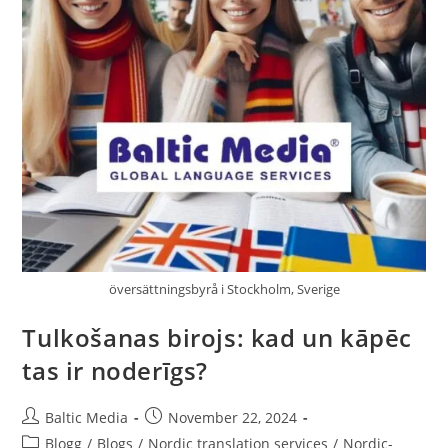
översättningsbyrå i Stockholm, Sverige
Tulkošanas birojs: kad un kāpēc
tas ir noderīgs?
Post
Post
Baltic Media
November 22, 2024
author:
published:
Post
Blogg
/
Blogs
/
Nordic translation services
/
Nordic-