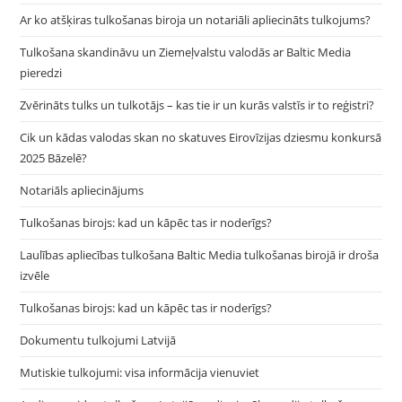
Ar ko atšķiras tulkošanas biroja un notariāli apliecināts tulkojums?
Tulkošana skandināvu un Ziemeļvalstu valodās ar Baltic Media
pieredzi
Zvērināts tulks un tulkotājs – kas tie ir un kurās valstīs ir to reģistri?
Cik un kādas valodas skan no skatuves Eirovīzijas dziesmu konkursā
2025 Bāzelē?
Notariāls apliecinājums
Tulkošanas birojs: kad un kāpēc tas ir noderīgs?
Laulības apliecības tulkošana Baltic Media tulkošanas birojā ir droša
izvēle
Tulkošanas birojs: kad un kāpēc tas ir noderīgs?
Dokumentu tulkojumi Latvijā
Mutiskie tulkojumi: visa informācija vienuviet