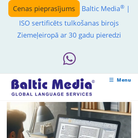
Skip
®
Cenas pieprasījums
Baltic Media
|
to
content
ISO sertificēts tulkošanas birojs
Ziemeļeiropā ar 30 gadu pieredzi
Menu