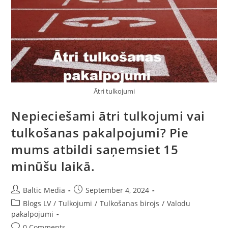
Ātri tulkojumi
Nepieciešami ātri tulkojumi vai
tulkošanas pakalpojumi? Pie
mums atbildi saņemsiet 15
minūšu laikā.
Post
Post
Baltic Media
September 4, 2024
author:
published:
Post
Blogs LV
/
Tulkojumi
/
Tulkošanas birojs
/
Valodu
category:
pakalpojumi
Post
0 Comments