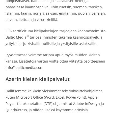
pohjoismaiset, baltialaiset ja slaavilaiset kielet) ja
pääasiassa käännöspalveluihin ruotsin, suomen, tanskan,
islannin, fäärin, norjan, saksan, englannin, puolan, venäjän,
latvian, liettuan ja viron kielillä.
ISO-sertifioituna kielipalvelujen tarjoajana käännöstoimisto
®
Baltic Media
tarjoaa ihmisten tekemiä käännöspalveluja
yrityksille, julkishallinnollisille ja yksityisille asiakkaille.
Pyydettäessä voimme tarjota apua myös muiden kielten
kanssa. Lisätietoja varten voitte ottaa yhteyttä osoitteeseen
info@balticmedia.com
.
Azerin kielen kielipalvelut
Hallitsemme kaikkein yleisimmät tekstinkäsittelyohjelmat,
kuten Microsoft Office (Word, Excel, PowerPoint), Apple
Pages, tietokonetaiton (DTP) ohjelmistot Adobe InDesign ja
QuarkXPress, ja niiden lisäksi käytämme erityisiä