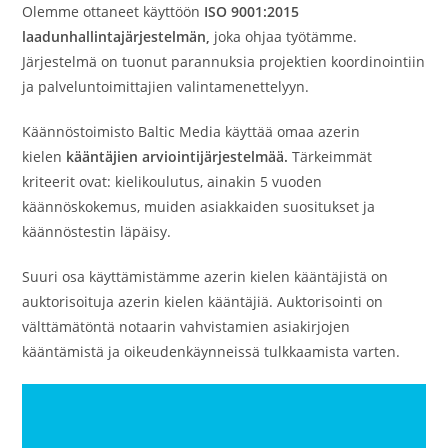
Olemme ottaneet käyttöön
ISO 9001:2015
laadunhallintajärjestelmän,
joka ohjaa työtämme.
Järjestelmä on tuonut parannuksia projektien koordinointiin
ja palveluntoimittajien valintamenettelyyn.
Käännöstoimisto Baltic Media käyttää omaa azerin
kielen
kääntäjien arviointijärjestelmää.
Tärkeimmät
kriteerit ovat: kielikoulutus, ainakin 5 vuoden
käännöskokemus, muiden asiakkaiden suositukset ja
käännöstestin läpäisy.
Suuri osa käyttämistämme azerin kielen kääntäjistä on
auktorisoituja azerin kielen kääntäjiä. Auktorisointi on
välttämätöntä notaarin vahvistamien asiakirjojen
kääntämistä ja oikeudenkäynneissä tulkkaamista varten.