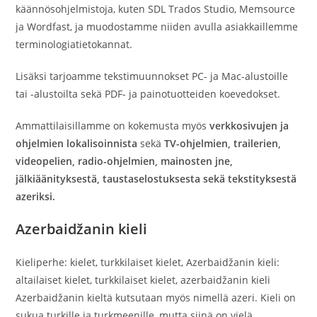
käännösohjelmistoja, kuten SDL Trados Studio, Memsource
ja Wordfast, ja muodostamme niiden avulla asiakkaillemme
terminologiatietokannat.
Lisäksi tarjoamme tekstimuunnokset PC- ja Mac-alustoille
tai -alustoilta sekä PDF- ja painotuotteiden koevedokset.
Ammattilaisillamme on kokemusta myös
verkkosivujen ja
ohjelmien lokalisoinnista
sekä
TV-ohjelmien, trailerien,
videopelien, radio-ohjelmien, mainosten jne,
jälkiäänityksestä, taustaselostuksesta sekä tekstityksestä
azeriksi.
Azerbaidžanin kieli
Kieliperhe: kielet, turkkilaiset kielet, Azerbaidžanin kieli:
altailaiset kielet, turkkilaiset kielet, azerbaidžanin kieli
Azerbaidžanin kieltä kutsutaan myös nimellä azeri. Kieli on
sukua turkille ja turkmeenille, mutta siinä on vielä