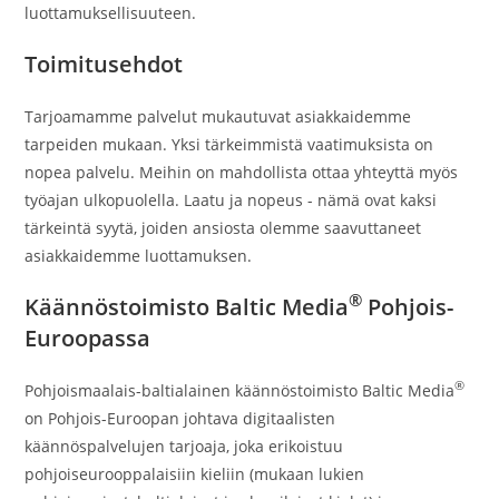
luottamuksellisuuteen.
Toimitusehdot
Tarjoamamme palvelut mukautuvat asiakkaidemme
tarpeiden mukaan. Yksi tärkeimmistä vaatimuksista on
nopea palvelu. Meihin on mahdollista ottaa yhteyttä myös
työajan ulkopuolella. Laatu ja nopeus - nämä ovat kaksi
tärkeintä syytä, joiden ansiosta olemme saavuttaneet
asiakkaidemme luottamuksen.
®
Käännöstoimisto Baltic Media
Pohjois-
Euroopassa
®
Pohjoismaalais-baltialainen käännöstoimisto Baltic Media
on Pohjois-Euroopan johtava digitaalisten
käännöspalvelujen tarjoaja, joka erikoistuu
pohjoiseurooppalaisiin kieliin (mukaan lukien