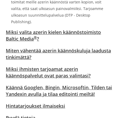
toimitat meille azerin käännöstä varten kopion, voit
valita, että saat ulkoasun painovalmiiksi. Tarjoamme
ulkoasun suunnittelupalvelua (DTP - Desktop
Publishing).
Miksi valita azerin kielen käännöstoimisto
®
Baltic Media
?
Miten vähentää azerin käännöskuluja laadusta
tinkimättä?
Miksi ihmisten tarjoamat azerin
käännöspalvelut ovat paras valintasi?
Käännä Googlen, Bingin, Microsoftin, Tilden tai
Yandexin avulla ja tilaa editointi meiltä!
Hintatarjoukset ilmaiseksi
Pyydä tietoja