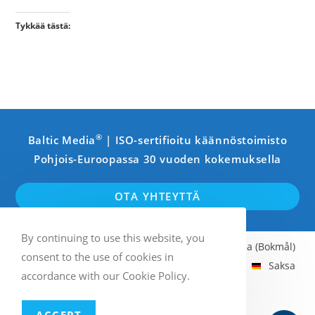
Tykkää tästä:
®
Baltic Media
| ISO-sertifioitu käännöstoimisto
Pohjois-Euroopassa 30 vuoden kokemuksella
OTA YHTEYTTÄ
By continuing to use this website, you
Englanti
Ruotsi
Suomi
Norja (Bokmål)
consent to the use of cookies in
Latvia
Viro
Liettua
Venäjä
Saksa
accordance with our Cookie Policy.
Ranska
Italia
Espanja