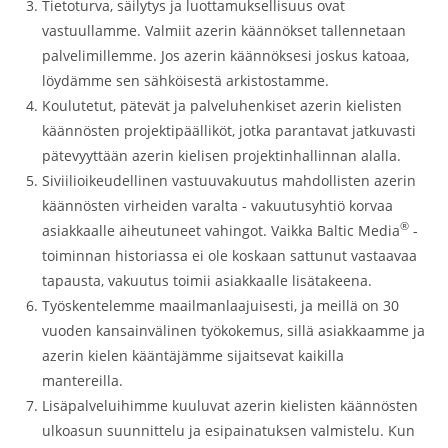
Tietoturva, säilytys ja luottamuksellisuus ovat
vastuullamme. Valmiit azerin käännökset tallennetaan
palvelimillemme. Jos azerin käännöksesi joskus katoaa,
löydämme sen sähköisestä arkistostamme.
Koulutetut, pätevät ja palveluhenkiset azerin kielisten
käännösten projektipäälliköt, jotka parantavat jatkuvasti
pätevyyttään azerin kielisen projektinhallinnan alalla.
Siviilioikeudellinen vastuuvakuutus mahdollisten azerin
käännösten virheiden varalta - vakuutusyhtiö korvaa
®
asiakkaalle aiheutuneet vahingot. Vaikka Baltic Media
-
toiminnan historiassa ei ole koskaan sattunut vastaavaa
tapausta, vakuutus toimii asiakkaalle lisätakeena.
Työskentelemme maailmanlaajuisesti, ja meillä on 30
vuoden kansainvälinen työkokemus, sillä asiakkaamme ja
azerin kielen kääntäjämme sijaitsevat kaikilla
mantereilla.
Lisäpalveluihimme kuuluvat azerin kielisten käännösten
ulkoasun suunnittelu ja esipainatuksen valmistelu. Kun