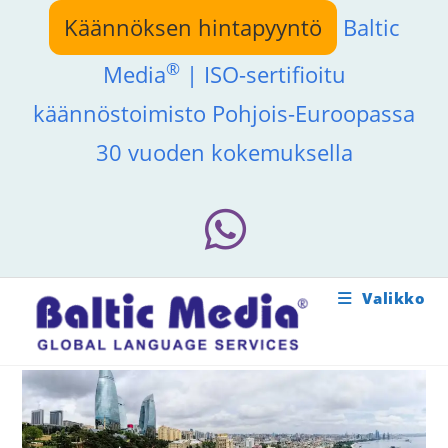
Siirry
Käännöksen hintapyyntö
Baltic
suoraan
sisältöön
®
Media
| ISO-sertifioitu
käännöstoimisto Pohjois-Euroopassa
30 vuoden kokemuksella
Valikko