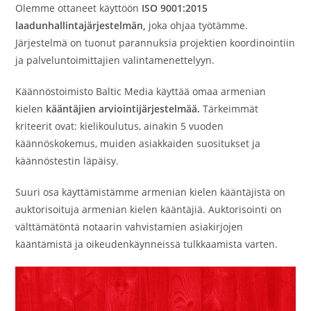
Olemme ottaneet käyttöön
ISO 9001:2015
laadunhallintajärjestelmän,
joka ohjaa työtämme.
Järjestelmä on tuonut parannuksia projektien koordinointiin
ja palveluntoimittajien valintamenettelyyn.
Käännöstoimisto Baltic Media käyttää omaa armenian
kielen
kääntäjien arviointijärjestelmää.
Tärkeimmät
kriteerit ovat: kielikoulutus, ainakin 5 vuoden
käännöskokemus, muiden asiakkaiden suositukset ja
käännöstestin läpäisy.
Suuri osa käyttämistämme armenian kielen kääntäjistä on
auktorisoituja armenian kielen kääntäjiä. Auktorisointi on
välttämätöntä notaarin vahvistamien asiakirjojen
kääntämistä ja oikeudenkäynneissä tulkkaamista varten.