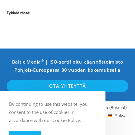
Tykkää tästä:
®
Baltic Media
| ISO-sertifioitu käännöstoimisto
Pohjois-Euroopassa 30 vuoden kokemuksella
OTA YHTEYTTÄ
By continuing to use this website, you
Englanti
Ruotsi
Suomi
Norja (Bokmål)
consent to the use of cookies in
Latvia
Viro
Liettua
Venäjä
Saksa
accordance with our Cookie Policy.
Ranska
Italia
Espanja