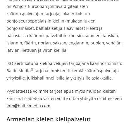
on Pohjois-Euroopan johtava digitaalisten
käännöspalvelujen tarjoaja, joka erikoistuu
pohjoiseurooppalaisiin kieliin (mukaan lukien
pohjoismaiset, baltialaiset ja slaavilaiset kielet) ja
pääasiassa käännöspalveluihin ruotsin, suomen, tanskan,
islannin, fäärin, norjan, saksan, englannin, puolan, venäjän,
latvian, liettuan ja viron kielillä.
ISO-sertifioituna kielipalvelujen tarjoajana käännöstoimisto
®
Baltic Media
tarjoaa ihmisten tekemiä käännöspalveluja
yrityksille, julkishallinnollisille ja yksityisille asiakkaille.
Pyydettäessä voimme tarjota apua myös muiden kielten
kanssa. Lisätietoja varten voitte ottaa yhteyttä osoitteeseen
info@balticmedia.com
.
Armenian kielen kielipalvelut