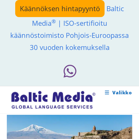
Siirry
Käännöksen hintapyyntö
Baltic
suoraan
sisältöön
®
Media
| ISO-sertifioitu
käännöstoimisto Pohjois-Euroopassa
30 vuoden kokemuksella
Valikko