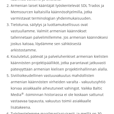
Armenian laiset kääntäjät työskentelevät SDL Trados ja
Memsourcen kaltaisilla käännösohjelmilla, jotka
varmistavat terminologian yhdenmukaisuuden.
Tietoturva, säilytys ja luottamuksellisuus ovat
vastuullamme. Valmiit armenian käännökset
tallennetaan palvelimillemme. Jos armenian käännöksesi
joskus katoaa, löydämme sen sähköisestä
arkistostamme.
Koulutetut, pätevät ja palveluhenkiset armenian kielisten
käännösten projektipäälliköt, jotka parantavat jatkuvasti
pätevyyttään armenian kielisen projektinhallinnan alalla.
Siviilioikeudellinen vastuuvakuutus mahdollisten
armenian käännösten virheiden varalta - vakuutusyhtiö
korvaa asiakkaalle aiheutuneet vahingot. Vaikka Baltic
®
Media
-toiminnan historiassa ei ole koskaan sattunut
vastaavaa tapausta, vakuutus toimii asiakkaalle
lisätakeena.
Työskentelemme maailmanlaajuisesti, ja meillä on 30