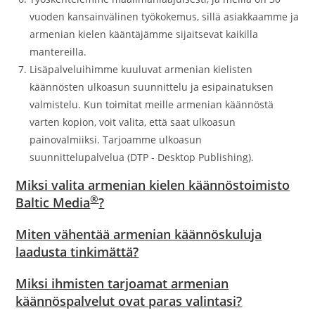
vuoden kansainvälinen työkokemus, sillä asiakkaamme ja
armenian kielen kääntäjämme sijaitsevat kaikilla
mantereilla.
Lisäpalveluihimme kuuluvat armenian kielisten
käännösten ulkoasun suunnittelu ja esipainatuksen
valmistelu. Kun toimitat meille armenian käännöstä
varten kopion, voit valita, että saat ulkoasun
painovalmiiksi. Tarjoamme ulkoasun
suunnittelupalvelua (DTP - Desktop Publishing).
Miksi valita armenian kielen käännöstoimisto
®
Baltic Media
?
Miten vähentää armenian käännöskuluja
laadusta tinkimättä?
Miksi ihmisten tarjoamat armenian
käännöspalvelut ovat paras valintasi?