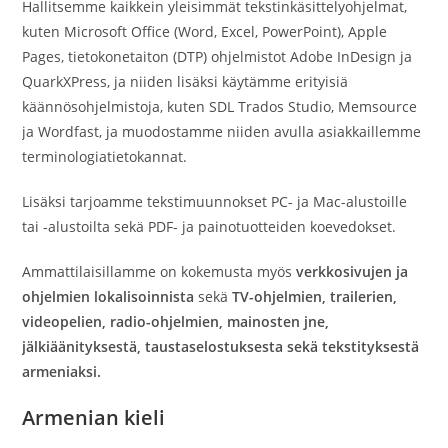
Hallitsemme kaikkein yleisimmät tekstinkäsittelyohjelmat,
kuten Microsoft Office (Word, Excel, PowerPoint), Apple
Pages, tietokonetaiton (DTP) ohjelmistot Adobe InDesign ja
QuarkXPress, ja niiden lisäksi käytämme erityisiä
käännösohjelmistoja, kuten SDL Trados Studio, Memsource
ja Wordfast, ja muodostamme niiden avulla asiakkaillemme
terminologiatietokannat.
Lisäksi tarjoamme tekstimuunnokset PC- ja Mac-alustoille
tai -alustoilta sekä PDF- ja painotuotteiden koevedokset.
Ammattilaisillamme on kokemusta myös
verkkosivujen ja
ohjelmien lokalisoinnista
sekä
TV-ohjelmien, trailerien,
videopelien, radio-ohjelmien, mainosten jne,
jälkiäänityksestä, taustaselostuksesta sekä tekstityksestä
armeniaksi.
Armenian kieli