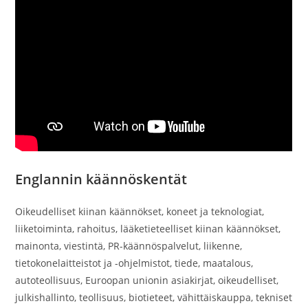
Englannin käännöskentät
Oikeudelliset kiinan käännökset, koneet ja teknologiat,
liiketoiminta, rahoitus, lääketieteelliset kiinan käännökset,
mainonta, viestintä, PR-käännöspalvelut, liikenne,
tietokonelaitteistot ja -ohjelmistot, tiede, maatalous,
autoteollisuus, Euroopan unionin asiakirjat, oikeudelliset,
julkishallinto, teollisuus, biotieteet, vähittäiskauppa, tekniset