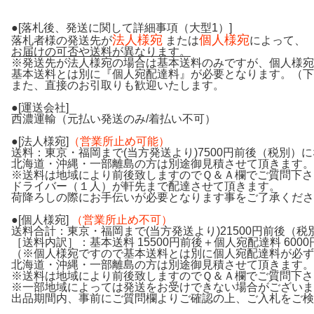
●[落札後、発送に関して詳細事項（大型1）]
法人様宛
個人様宛
落札者様の発送先が
または
によって、
お届けの可否や送料が異なります。
※発送先が法人様宛の場合は基本送料のみですが、個人様宛
基本送料とは別に『個人宛配達料』が必要となります。（下
また、直接のお引取りも歓迎いたします。
●[運送会社]
西濃運輸（元払い発送のみ/着払い不可）
●[法人様宛]
（営業所止め可能）
送料：東京・福岡まで(当方発送より)7500円前後（税別）
北海道・沖縄・一部離島の方は別途御見積させて頂きます。
※送料は地域により前後致しますのでＱ＆Ａ欄でご質問下さ
ドライバー（１人）が軒先まで配達させて頂きます。
荷降ろしの際にお手伝いが必要となります事をご了承くださ
●[個人様宛]
（営業所止め不可）
送料合計：東京・福岡まで(当方発送より)21500円前後（
［送料内訳］：基本送料 15500円前後＋個人宛配達料 6000
（※個人様宛ですので基本送料とは別に個人宛配達料が必ず
北海道・沖縄・一部離島の方は別途御見積させて頂きます。
※送料は地域により前後致しますのでＱ＆Ａ欄でご質問下さ
※一部地域によっては発送をお受けできない場合がございま
出品期間内、事前にご質問欄よりご確認の上、ご入札をご検