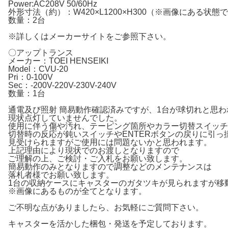
Power:AC208V 50/60Hz
外形寸法（約）：W420×L1200×H300（※画像にある状態
数量：2台
※詳しくはメーカーサイトをご参照下さい。
〇アップトランス
メーカー：TOEI HENSEIKI
Model：CVU-20
Pri：0-100V
Sec：-200V-220V-230V-240V
数量：1台
通電及び照射 簡易動作確認済みですが、1台が球切れと思わ
現状点灯していませんでした。
使用に伴う傷や汚れ、テーピング箇所やカラー切替スイッチ
切替時の反応が鈍いスイッチやENTERボタンの戻りに引っ
見受けられますがご使用には問題ないかと思われます。
上記理由により現状でのお渡しとなりますので
ご理解の上、ご検討・ご入札をお願い致します。
簡易動作のみとなりますので調整などのメンテナンスは
落札者様でお願い致します。
1台の収納ケースにキャスターのガタツキが見られますが移
※画像にあるものが全てとなります。
ご不明な点がありましたら、お気軽にご質問下さい。
キャスターを活かした梱包・発送を予定しております。