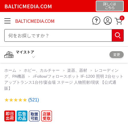
詳しくは
BALTICMEDIA.COM
こちら
0
BALTICMEDIA.COM
マイストア
変更
ホーム
ホビー、カルチャー
楽器、器材
レコーディン
グ、PA機器
♪Follow/フォロースポット IF-1200 照明 2台セット
アップトランス1台付/宴会場 ステージ 人物照射/現状 【公式通
販】
(521)