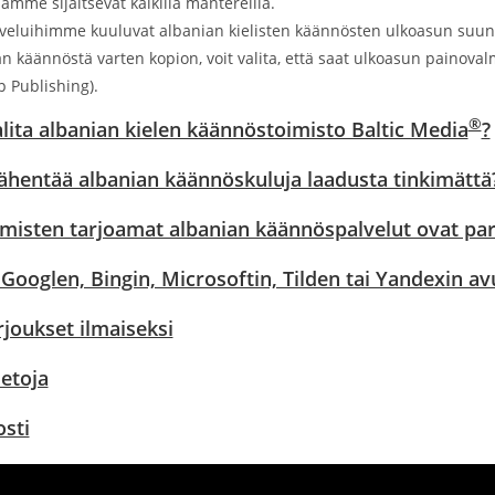
ämme sijaitsevat kaikilla mantereilla.
veluihimme kuuluvat albanian kielisten käännösten ulkoasun suunni
n käännöstä varten kopion, voit valita, että saat ulkoasun painova
 Publishing).
®
alita albanian kielen käännöstoimisto Baltic Media
?
ähentää albanian käännöskuluja laadusta tinkimättä
hmisten tarjoamat albanian käännöspalvelut ovat para
ooglen, Bingin, Microsoftin, Tilden tai Yandexin avull
rjoukset ilmaiseksi
ietoja
sti