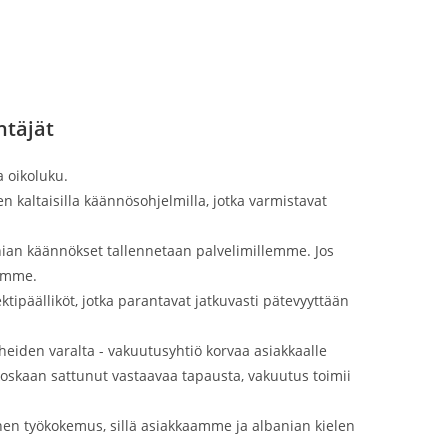
ntäjät
a oikoluku.
 kaltaisilla käännösohjelmilla, jotka varmistavat
anian käännökset tallennetaan palvelimillemme. Jos
tamme.
tipäälliköt, jotka parantavat jatkuvasti pätevyyttään
heiden varalta - vakuutusyhtiö korvaa asiakkaalle
koskaan sattunut vastaavaa tapausta, vakuutus toimii
en työkokemus, sillä asiakkaamme ja albanian kielen