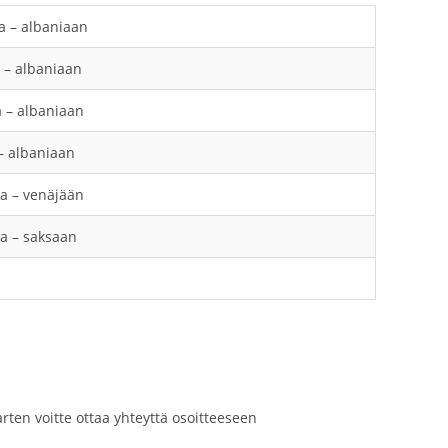
a – albaniaan
 – albaniaan
a – albaniaan
– albaniaan
ta – venäjään
ta – saksaan
ten voitte ottaa yhteyttä osoitteeseen