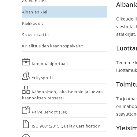
Arabian kieli
Albani
Albanian kieli
Oikeudelli
Kielikoodit
viestintä,
asiakirjat
Sivustokartta
Kirjallisuuden käännöspalvelut
Luotta
Teemme ka
Kumppaniportaali
luottamuk
Yritysprofiili
Toimit
Käännöksen, lokalisoinnin ja luovan
käännöksen prosessi
Tarjoamam
on mahdoll
Palveluehdot (EN)
saavuttan
ISO 9001:2015 Quality Certification
Yleisi