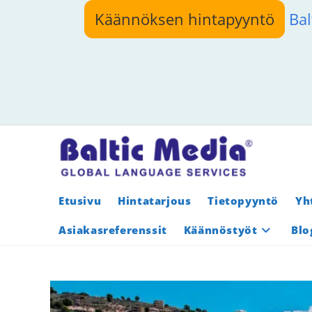
Siirry
Käännöksen hintapyyntö
Bal
suoraan
sisältöön
Etusivu
Hintatarjous
Tietopyyntö
Yh
Asiakasreferenssit
Käännöstyöt
Blo