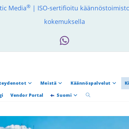
®
tic Media
| ISO-sertifioitu käännöstoimis
kokemuksella
teydenotot
Meistä
Käännöspalvelut
K
gi
Vendor Portal
Suomi
Toggle
website
search