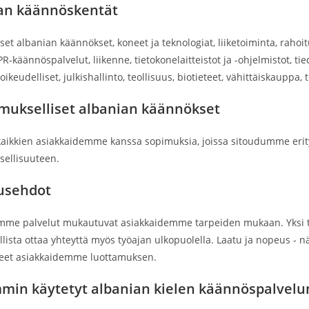
an käännöskentät
set albanian käännökset, koneet ja teknologiat, liiketoiminta, rahoi
 PR-käännöspalvelut, liikenne, tietokonelaitteistot ja -ohjelmistot, 
, oikeudelliset, julkishallinto, teollisuus, biotieteet, vähittäiskauppa
mukselliset albanian käännökset
ikkien asiakkaidemme kanssa sopimuksia, joissa sitoudumme erityis
sellisuuteen.
usehdot
me palvelut mukautuvat asiakkaidemme tarpeiden mukaan. Yksi tä
ista ottaa yhteyttä myös työajan ulkopuolella. Laatu ja nopeus - n
eet asiakkaidemme luottamuksen.
mmin käytetyt albanian kielen käännöspalvel