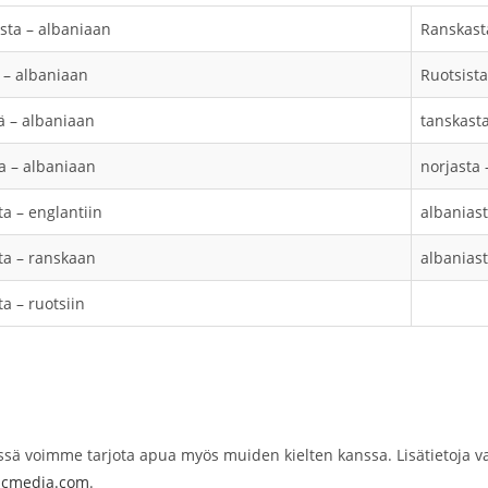
sta – albaniaan
Ranskast
 – albaniaan
Ruotsista
ä – albaniaan
tanskast
 – albaniaan
norjasta 
ta – englantiin
albanias
ta – ranskaan
albanias
a – ruotsiin
sä voimme tarjota apua myös muiden kielten kanssa. Lisätietoja var
icmedia.com
.