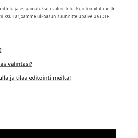
ttelu ja esipainatuksen valmistelu. Kun toimitat meille
lmiiksi. Tarjoamme ulkoasun suunnittelupalvelua (DTP -
?
s valintasi?
a ja tilaa editointi meiltä!