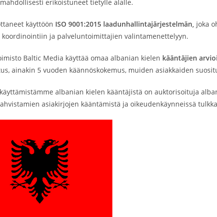
 mahdollisesti erikoistuneet tietylle alalle.
taneet käyttöön
ISO 9001:2015 laadunhallintajärjestelmän,
joka o
 koordinointiin ja palveluntoimittajien valintamenettelyyn.
imisto Baltic Media käyttää omaa albanian kielen
kääntäjien arvio
utus, ainakin 5 vuoden käännöskokemus, muiden asiakkaiden suositu
käyttämistämme albanian kielen kääntäjistä on auktorisoituja alban
vahvistamien asiakirjojen kääntämistä ja oikeudenkäynneissä tulkk