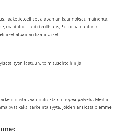
tus, lääketieteelliset alabanian käännökset, mainonta,
tiede, maatalous, autoteollisuus, Euroopan unionin
, tekniset albanian käännökset.
esti työn laatuun, toimitusehtoihin ja
rkeimmistä vaatimuksista on nopea palvelu. Meihin
ämä ovat kaksi tärkeintä syytä, joiden ansiosta olemme
umme: