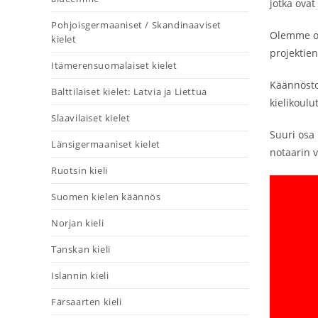
jotka ovat
Pohjoisgermaaniset / Skandinaaviset
Olemme ot
kielet
projektien
Itämerensuomalaiset kielet
Käännösto
Balttilaiset kielet: Latvia ja Liettua
kielikoul
Slaavilaiset kielet
Suuri osa 
Länsigermaaniset kielet
notaarin 
Ruotsin kieli
Suomen kielen käännös
Norjan kieli
Tanskan kieli
Islannin kieli
Färsaarten kieli