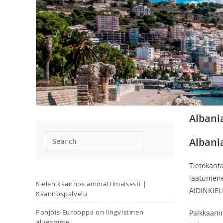
Albania
Albani
Tietokanta
laatumene
Kielen käännös ammattimaisesti |
ÄIDINKIEL
Käännöspalvelu
Pohjois-Eurooppa on lingvistinen
Palkkaamme
alueemme