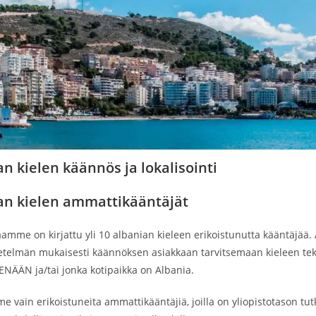
n kielen käännös ja lokalisointi
an kielen ammattikääntäjät
amme on kirjattu yli 10 albanian kieleen erikoistunutta kääntäjää.
telmän mukaisesti käännöksen asiakkaan tarvitsemaan kieleen tek
ENÄÄN ja/tai jonka kotipaikka on Albania.
 vain erikoistuneita ammattikääntäjiä, joilla on yliopistotason tut