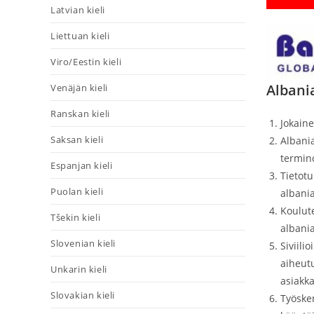
Latvian kieli
Liettuan kieli
Viro/Eestin kieli
Albani
Venäjän kieli
Ranskan kieli
Jokaine
Saksan kieli
Albania
termin
Espanjan kieli
Tietotu
Puolan kieli
albani
Koulute
Tšekin kieli
albania
Slovenian kieli
Siviili
aiheutu
Unkarin kieli
asiakka
Slovakian kieli
Työske