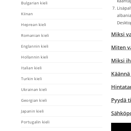
kääntäj
Bulgarian kieli
Lisäpal
Kiinan
albania
Desktop
Heprean kieli
Miksi v
Romanian kieli
Englannin kieli
Miten v
Hollannin kieli
Miksi i
Italian kieli
Käännä G
Turkin kieli
Hintata
Ukrainan kieli
Pyydä t
Georgian kieli
Japanin kieli
Sähköpo
Portugalin kieli