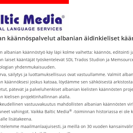
an käännöspalvelut albanian äidinkieliset kää
n albanian käännöstyö käy läpi kolme vaihetta: käännös, editointi j
n laiset kääntäjät työskentelevät SDL Trados Studion ja Memsourcen
ologian yhdenmukaisuuden.
rva, säilytys ja luottamuksellisuus ovat vastuullamme. Valmiit alb
an käännöksesi joskus katoaa, löydämme sen sähköisestä arkistos
tut, pätevät ja palveluhenkiset albanian kielisten käännösten projek
n kielisen projektinhallinnan alalla.
oikeudellinen vastuuvakuutus mahdollisten albanian käännösten vir
®
neet vahingot. Vaikka Baltic Media
-toiminnan historiassa ei ole 
alle lisätakeena.
ntelemme maailmanlaajuisesti, ja meillä on 30 vuoden kansainvälin