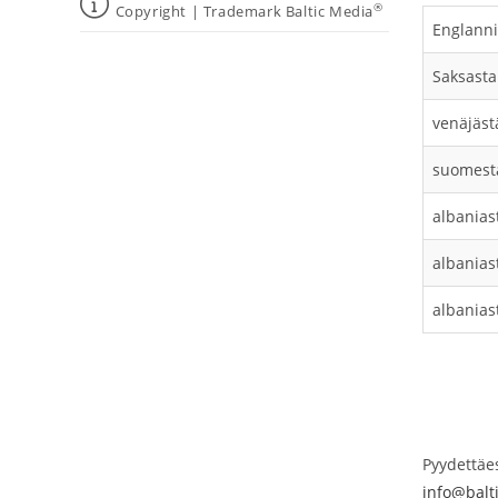
®
Copyright | Trademark Baltic Media
Englanni
Saksasta
venäjäst
suomesta
albanias
albanias
albaniast
Pyydettäes
info@balt