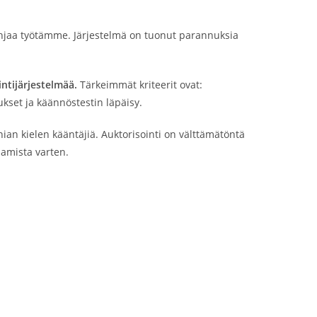
hjaa työtämme. Järjestelmä on tuonut parannuksia
intijärjestelmää.
Tärkeimmät kriteerit ovat:
kset ja käännöstestin läpäisy.
ian kielen kääntäjiä. Auktorisointi on välttämätöntä
aamista varten.