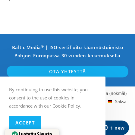
®
Baltic Media
| ISO-sertifioitu käännöstoimisto
Pohjois-Euroopassa 30 vuoden kokemuksella
OTA YHTEYTTÄ
By continuing to use this website, you
Englanti
Ruotsi
Suomi
Norja (Bokmål)
consent to the use of cookies in
Latvia
Viro
Liettua
Venäjä
Saksa
accordance with our Cookie Policy.
Ranska
Italia
Espanja
ACCEPT
Multilingual WordPress
with WPML
Luotettu Sivusto