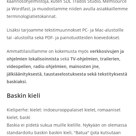
käännösohjelmistoja, kuten SDL Trados Studio, Memsource
ja Wordfast, ja muodostamme niiden avulla asiakkaillemme
terminologiatietokannat.
Lisäksi tarjoamme tekstimuunnokset PC- ja Mac-alustoille
tai -alustoilta sekä PDF- ja painotuotteiden koevedokset.
Ammattilaisillamme on kokemusta myös
verkkosivujen ja
ohjelmien lokalisoinnista
sekä
TV-ohjelmien, trailerien,
videopelien, radio-ohjelmien, mainosten jne,
jälkiäänityksestä, taustaselostuksesta sekä tekstityksestä
baskiaksi.
Baskin kieli
Kieliperhe: kielet: indoeurooppalaiset kielet, romaaniset
kielet, baski
Baskia ei pidetä sukua muille kielille. Nykyään on olemassa
standardoitu baskin baskin kieli, "Batua" (jota kutsutaan