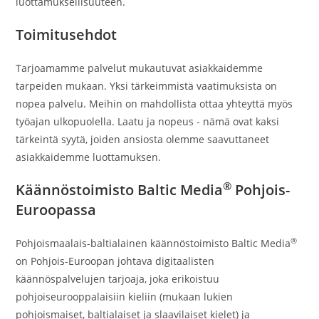
luottamuksellisuuteen.
Toimitusehdot
Tarjoamamme palvelut mukautuvat asiakkaidemme
tarpeiden mukaan. Yksi tärkeimmistä vaatimuksista on
nopea palvelu. Meihin on mahdollista ottaa yhteyttä myös
työajan ulkopuolella. Laatu ja nopeus - nämä ovat kaksi
tärkeintä syytä, joiden ansiosta olemme saavuttaneet
asiakkaidemme luottamuksen.
®
Käännöstoimisto Baltic Media
Pohjois-
Euroopassa
®
Pohjoismaalais-baltialainen käännöstoimisto Baltic Media
on Pohjois-Euroopan johtava digitaalisten
käännöspalvelujen tarjoaja, joka erikoistuu
pohjoiseurooppalaisiin kieliin (mukaan lukien
pohjoismaiset, baltialaiset ja slaavilaiset kielet) ja