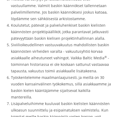
vastuullamme. Valmiit baskin käännökset tallennetaan
palvelimillemme. Jos baskin käännöksesi joskus katoaa,
löydämme sen sähköisestä arkistostamme.
Koulutetut, pätevät ja palveluhenkiset baskin kielisten
käännösten projektipäälliköt, jotka parantavat jatkuvasti
pätevyyttään baskin kielisen projektinhallinnan alalla.
Siviilioikeudellinen vastuuvakuutus mahdollisten baskin
käännösten virheiden varalta - vakuutusyhtiö korvaa
®
asiakkaalle aiheutuneet vahingot. Vaikka Baltic Media
-
toiminnan historiassa ei ole koskaan sattunut vastaavaa
tapausta, vakuutus toimii asiakkaalle lisätakeena.
Työskentelemme maailmanlaajuisesti, ja meillä on 30
vuoden kansainvälinen työkokemus, sillä asiakkaamme ja
baskin kielen kääntäjämme sijaitsevat kaikilla
mantereilla.
Lisäpalveluihimme kuuluvat baskin kielisten käännösten
ulkoasun suunnittelu ja esipainatuksen valmistelu. Kun
toimitat meille baskin käännöstä varten kopion, voit