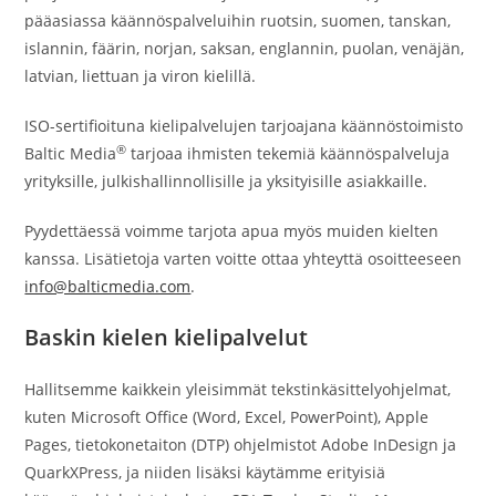
pääasiassa käännöspalveluihin ruotsin, suomen, tanskan,
islannin, fäärin, norjan, saksan, englannin, puolan, venäjän,
latvian, liettuan ja viron kielillä.
ISO-sertifioituna kielipalvelujen tarjoajana käännöstoimisto
®
Baltic Media
tarjoaa ihmisten tekemiä käännöspalveluja
yrityksille, julkishallinnollisille ja yksityisille asiakkaille.
Pyydettäessä voimme tarjota apua myös muiden kielten
kanssa. Lisätietoja varten voitte ottaa yhteyttä osoitteeseen
info@balticmedia.com
.
Baskin kielen kielipalvelut
Hallitsemme kaikkein yleisimmät tekstinkäsittelyohjelmat,
kuten Microsoft Office (Word, Excel, PowerPoint), Apple
Pages, tietokonetaiton (DTP) ohjelmistot Adobe InDesign ja
QuarkXPress, ja niiden lisäksi käytämme erityisiä