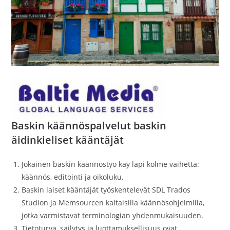
Baskin käännöspalvelut baskin
äidinkieliset kääntäjät
Jokainen baskin käännöstyö käy läpi kolme vaihetta:
käännös, editointi ja oikoluku.
Baskin laiset kääntäjät työskentelevät SDL Trados
Studion ja Memsourcen kaltaisilla käännösohjelmilla,
jotka varmistavat terminologian yhdenmukaisuuden.
Tietoturva, säilytys ja luottamuksellisuus ovat