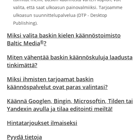
valita, että saat ulkoasun painovalmiiksi. Tarjoamme
ulkoasun suunnittelupalvelua (DTP - Desktop
Publishing).
Miksi valita baskin kielen käännöstoimisto
®
Baltic Media
?
Miten vähentää baskin käännöskuluja laadusta
tinkimättä?
Miksi ihmisten tarjoamat baskin
käännöspalvelut ovat paras valintasi?
Käännä Googlen, Bingin, Microsoftin, Tilden tai
Yandexin avulla ja tilaa editointi meiltä!
Hintatarjoukset ilmaiseksi
Pyydä tietoja