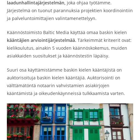
laadunhallintajärjestelmän,
joka ohjaa työtämme.
Järjestelmä on tuonut parannuksia projektien koordinointiin
ja palveluntoimittajien valintamenettelyyn.
Käännöstoimisto Baltic Media käyttää omaa baskin kielen
kääntäjien arviointijärjestelmää.
Tärkeimmät kriteerit ovat:
kielikoulutus, ainakin 5 vuoden käännöskokemus, muiden
asiakkaiden suositukset ja käännöstestin läpäisy.
Suuri osa käyttämistämme baskin kielen kääntäjistä on
auktorisoituja baskin kielen kääntäjiä. Auktorisointi on
välttämätöntä notaarin vahvistamien asiakirjojen
kääntämistä ja oikeudenkäynneissä tulkkaamista varten.