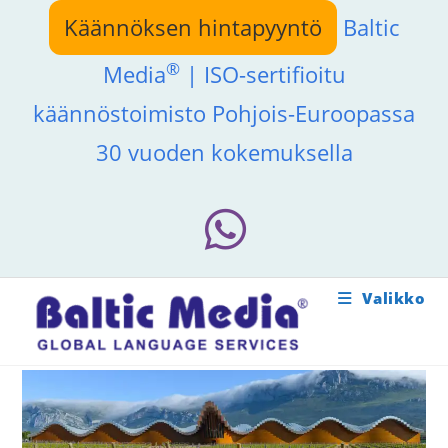
Siirry
Käännöksen hintapyyntö
Baltic
suoraan
sisältöön
®
Media
| ISO-sertifioitu
käännöstoimisto Pohjois-Euroopassa
30 vuoden kokemuksella
Valikko