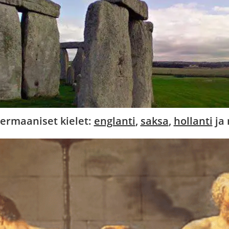
ermaaniset kielet:
englanti
,
saksa
,
hollanti
ja