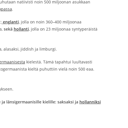
puhutaan natiivisti noin 500 miljoonan asukkaan
opassa
.
:
englanti
, jolla on noin 360–400 miljoonaa
a,
sekä
hollanti
, jolla on 23 miljoonaa syntyperäistä
 alasaksi, jiddish ja limburgi.
ermaanisesta
kielestä. Tämä tapahtui luultavasti
togermaanista kieltä puhuttiin vielä noin 500 eaa.
tykseen.
 länsigermaanisille kielille: saksaksi ja
hollanniksi