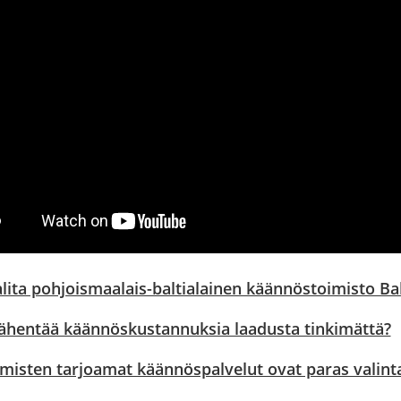
alita pohjoismaalais-baltialainen käännöstoimisto Ba
ähentää käännöskustannuksia laadusta tinkimättä?
hmisten tarjoamat käännöspalvelut ovat paras valint