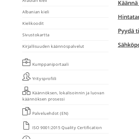
Arabian kieli
Käännä G
Albanian kieli
Hintata
Kielikoodit
Pyydä t
Sivustokartta
Sähköpo
Kirjallisuuden käännöspalvelut
Kumppaniportaali
Yritysprofiili
Käännöksen, lokalisoinnin ja luovan
käännöksen prosessi
Palveluehdot (EN)
ISO 9001:2015 Quality Certification