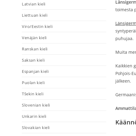
Länsigerm
Latvian kieli
toimesta 
Liettuan kieli
Länsigerm
Viro/Eestin kieli
syntyperä
Venäjän kieli
puhujaa.
Ranskan kieli
Muita merk
Saksan kieli
Kaikkien 
Espanjan kieli
Pohjois-
jälkeen.
Puolan kieli
Tšekin kieli
Germaanise
Slovenian kieli
Ammattilai
Unkarin kieli
Käännö
Slovakian kieli