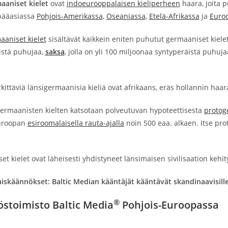
aaniset kielet
ovat
indoeurooppalaisen kieliperheen
haara, joita 
pääasiassa
Pohjois-Amerikassa,
Oseaniassa
,
Etelä-Afrikassa
ja
Euro
aaniset kielet
sisältävät kaikkein eniten puhutut germaaniset kielet
istä puhujaa,
saksa
, jolla on yli 100 miljoonaa syntyperäistä puhuja
ittäviä länsigermaanisia kieliä ovat afrikaans, eräs hollannin haara,
germaanisten kielten katsotaan polveutuvan hypoteettisesta
protog
Euroopan
esiroomalaisella rauta-ajalla
noin 500 eaa. alkaen. Itse pro
t kielet ovat läheisesti yhdistyneet länsimaisen sivilisaation kehi
skäännökset: Baltic Median kääntäjät kääntävät skandinaavisille ja
®
stoimisto Baltic Media
Pohjois-Euroopassa