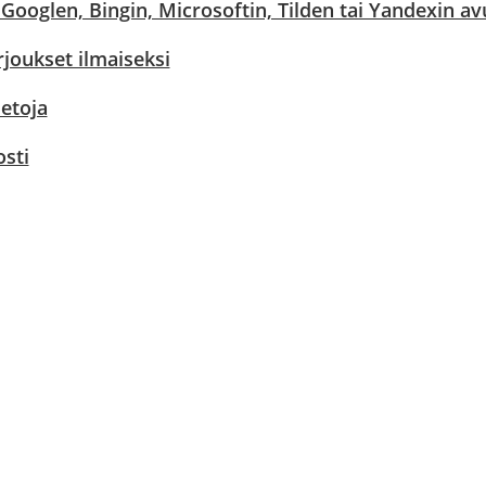
ooglen, Bingin, Microsoftin, Tilden tai Yandexin avull
rjoukset ilmaiseksi
ietoja
sti