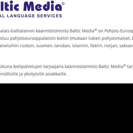
®
alais-baltialainen käännöstoimisto Baltic Media
on Pohjois-Euroop
istuu pohjoiseurooppalaisiin kieliin (mukaan lukien pohjoismaiset, bal
veluihin ruotsin, suomen, tanskan, islannin, fäärin, norjan, saksan,
®
ioituna kielipalvelujen tarjoajana käännöstoimisto Baltic Media
tar
nnollisille ja yksityisille asiakkaille.