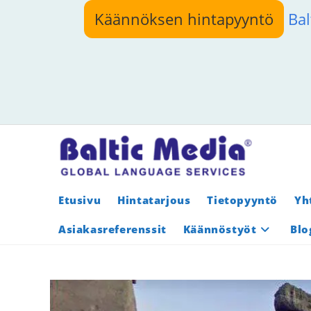
Siirry
Käännöksen hintapyyntö
Bal
suoraan
sisältöön
Etusivu
Hintatarjous
Tietopyyntö
Yh
Asiakasreferenssit
Käännöstyöt
Blo