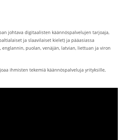
an johtava digitaalisten käännöspalvelujen tarjoaja,
tialaiset ja slaavilaiset kielet) ja pääasiassa
 englannin, puolan, venäjän, latvian, liettuan ja viron
joaa ihmisten tekemiä käännöspalveluja yrityksille,