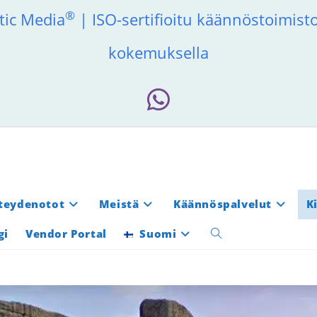
®
tic Media
| ISO-sertifioitu käännöstoimis
kokemuksella
teydenotot
Meistä
Käännöspalvelut
K
gi
Vendor Portal
Suomi
Toggle
website
search