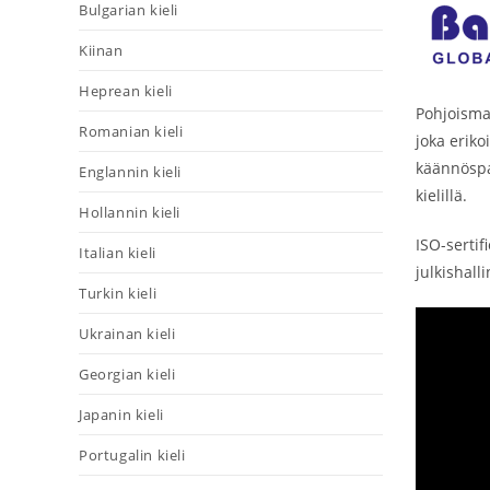
Bulgarian kieli
Kiinan
Heprean kieli
Pohjoisma
Romanian kieli
joka eriko
käännöspal
Englannin kieli
kielillä.
Hollannin kieli
ISO-sertif
Italian kieli
julkishalli
Turkin kieli
Ukrainan kieli
Georgian kieli
Japanin kieli
Portugalin kieli