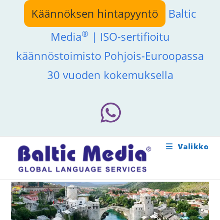
Siirry
Käännöksen hintapyyntö
Baltic
suoraan
sisältöön
®
Media
| ISO-sertifioitu
käännöstoimisto Pohjois-Euroopassa
30 vuoden kokemuksella
Valikko