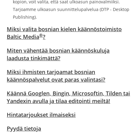
kopion, voit valita, että saat ulkoasun painovalmiiksi.
Tarjoamme ulkoasun suunnittelupalvelua (DTP - Desktop
Publishing).
Miksi valita bosnian kielen käännöstoimisto
®
Baltic Media
?
Miten vähentää bosnian käännöskuluja
laadusta tinkimättä?
Miksi ihmisten tarjoamat bosnian
käännöspalvelut ovat paras valintasi?
Käännä Googlen, Bingin, Microsoftin, Tilden tai
Yandexin avulla ja tilaa editointi meiltä!
Hintatarjoukset ilmaiseksi
Pyydä tietoja