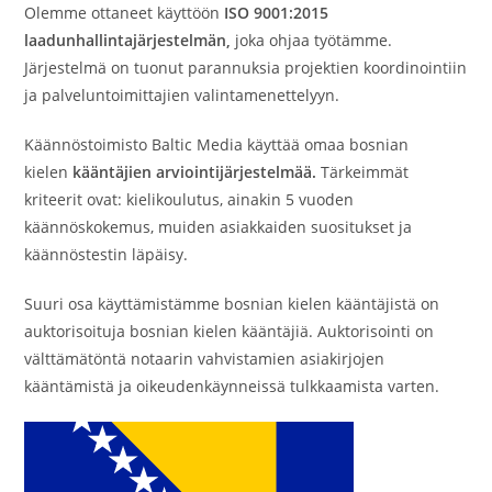
Olemme ottaneet käyttöön
ISO 9001:2015
laadunhallintajärjestelmän,
joka ohjaa työtämme.
Järjestelmä on tuonut parannuksia projektien koordinointiin
ja palveluntoimittajien valintamenettelyyn.
Käännöstoimisto Baltic Media käyttää omaa bosnian
kielen
kääntäjien arviointijärjestelmää.
Tärkeimmät
kriteerit ovat: kielikoulutus, ainakin 5 vuoden
käännöskokemus, muiden asiakkaiden suositukset ja
käännöstestin läpäisy.
Suuri osa käyttämistämme bosnian kielen kääntäjistä on
auktorisoituja bosnian kielen kääntäjiä. Auktorisointi on
välttämätöntä notaarin vahvistamien asiakirjojen
kääntämistä ja oikeudenkäynneissä tulkkaamista varten.