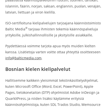
pääasiassa käännöspalveluihin ruotsin, suomen, tanskan,
islannin, fäärin, norjan, saksan, englannin, puolan, venäjän,
latvian, liettuan ja viron kielillä.
ISO-sertifioituna kielipalvelujen tarjoajana käännöstoimisto
®
Baltic Media
tarjoaa ihmisten tekemiä käännöspalveluja
yrityksille, julkishallinnollisille ja yksityisille asiakkaille.
Pyydettäessä voimme tarjota apua myös muiden kielten
kanssa. Lisätietoja varten voitte ottaa yhteyttä osoitteeseen
info@balticmedia.com
.
Bosnian kielen kielipalvelut
Hallitsemme kaikkein yleisimmät tekstinkäsittelyohjelmat,
kuten Microsoft Office (Word, Excel, PowerPoint), Apple
Pages, tietokonetaiton (DTP) ohjelmistot Adobe InDesign ja
QuarkXPress, ja niiden lisäksi käytämme erityisiä
käännösohjelmistoja, kuten SDL Trados Studio, Memsource