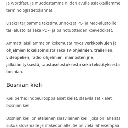
ja Wordfast, ja muodostamme niiden avulla asiakkaillemme
terminologiatietokannat.
Lisäksi tarjoamme tekstimuunnokset PC- ja Mac-alustoille
tai -alustoilta sekä PDF- ja painotuotteiden koevedokset.
Ammattilaisillamme on kokemusta myös
verkkosivujen ja
ohjelmien lokalisoinnista
sekä
TV-ohjelmien, trailerien,
videopelien, radio-ohjelmien, mainosten jne,
jälkiäänityksestä, taustaselostuksesta sekä tekstityksestä
bosnian.
Bosnian kieli
Kieliperhe: indoeurooppalaiset kielet, slaavilaiset kielet,
bosnian kieli
Bosnian kieli on eteläinen slaavilainen kieli, joka on läheistä
sukua slovenialle ja makedonialle. Se on vielä läheisempää