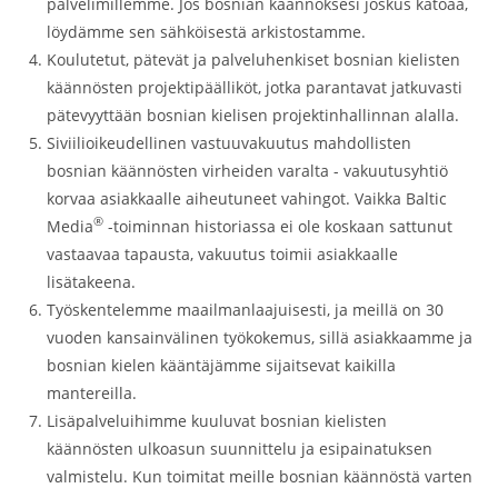
palvelimillemme. Jos bosnian käännöksesi joskus katoaa,
löydämme sen sähköisestä arkistostamme.
Koulutetut, pätevät ja palveluhenkiset bosnian kielisten
käännösten projektipäälliköt, jotka parantavat jatkuvasti
pätevyyttään bosnian kielisen projektinhallinnan alalla.
Siviilioikeudellinen vastuuvakuutus mahdollisten
bosnian käännösten virheiden varalta - vakuutusyhtiö
korvaa asiakkaalle aiheutuneet vahingot. Vaikka Baltic
®
Media
-toiminnan historiassa ei ole koskaan sattunut
vastaavaa tapausta, vakuutus toimii asiakkaalle
lisätakeena.
Työskentelemme maailmanlaajuisesti, ja meillä on 30
vuoden kansainvälinen työkokemus, sillä asiakkaamme ja
bosnian kielen kääntäjämme sijaitsevat kaikilla
mantereilla.
Lisäpalveluihimme kuuluvat bosnian kielisten
käännösten ulkoasun suunnittelu ja esipainatuksen
valmistelu. Kun toimitat meille bosnian käännöstä varten