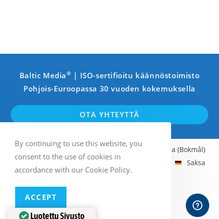
®
Baltic Media
| ISO-sertifioitu käännöstoimisto
Pohjois-Euroopassa 30 vuoden kokemuksella
OTA YHTEYTTÄ
By continuing to use this website, you
Englanti
Ruotsi
Suomi
Norja (Bokmål)
consent to the use of cookies in
Latvia
Viro
Liettua
Venäjä
Saksa
accordance with our Cookie Policy.
Ranska
Italia
Espanja
ACCEPT
Multilingual WordPress
with WPML
Luotettu Sivusto