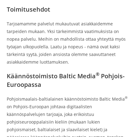
Toimitusehdot
Tarjoamamme palvelut mukautuvat asiakkaidemme
tarpeiden mukaan. Yksi tärkeimmistä vaatimuksista on
nopea palvelu. Meihin on mahdollista ottaa yhteyttä myös
työajan ulkopuolella. Laatu ja nopeus - nämä ovat kaksi
tärkeintä syytä, joiden ansiosta olemme saavuttaneet
asiakkaidemme luottamuksen.
®
Käännöstoimisto Baltic Media
Pohjois-
Euroopassa
®
Pohjoismaalais-baltialainen käännöstoimisto Baltic Media
on Pohjois-Euroopan johtava digitaalisten
käännöspalvelujen tarjoaja, joka erikoistuu
pohjoiseurooppalaisiin kieliin (mukaan lukien
pohjoismaiset, baltialaiset ja slaavilaiset kielet) ja