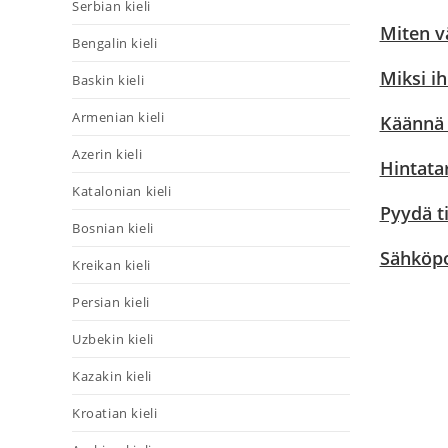
Serbian kieli
Miten v
Bengalin kieli
Miksi i
Baskin kieli
Armenian kieli
Käännä G
Azerin kieli
Hintata
Katalonian kieli
Pyydä t
Bosnian kieli
Sähköpo
Kreikan kieli
Persian kieli
Uzbekin kieli
Kazakin kieli
Kroatian kieli