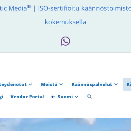
®
tic Media
| ISO-sertifioitu käännöstoimis
kokemuksella
teydenotot
Meistä
Käännöspalvelut
K
gi
Vendor Portal
Suomi
Toggle
website
search