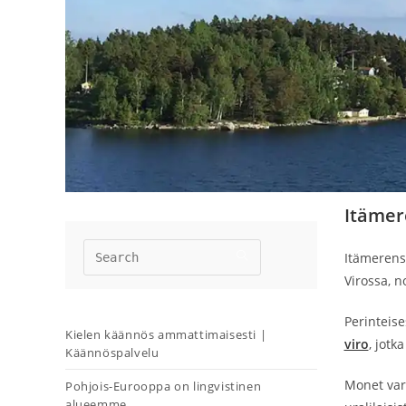
Itämer
Itämerens
Virossa, n
Perinteis
Kielen käännös ammattimaisesti |
viro
, jotk
Käännöspalvelu
Monet var
Pohjois-Eurooppa on lingvistinen
alueemme