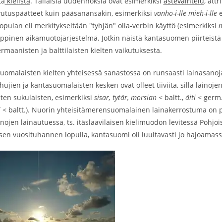
ta
kielistä
. Tällaisia uudennoksia ovat esimerkiksi
astevaihtelu
, att
vutuspäätteet kuin pääsanansakin, esimerkiksi
vanho-i-lle mieh-i-lle
e
 kopulan eli merkitykseltään "tyhjän" olla-verbin käyttö (esimerkiksi
yppinen aikamuotojärjestelmä. Jotkin näistä kantasuomen piirteistä 
rmaanisten ja balttilaisten kielten vaikutuksesta.
omalaisten kielten yhteisessä sanastossa on runsaasti lainasanoja 
hujien ja kantasuomalaisten kesken ovat olleet tiiviitä, sillä laino
ten sukulaisten, esimerkiksi
sisar, tytär, morsian
< baltt.,
äiti
< germ.
i
< baltt.). Nuorin yhteisitämerensuomalainen lainakerrostuma on per
nojen lainautuessa, ts. itäslaavilaisen kielimuodon levitessä Poh
en vuosituhannen lopulla, kantasuomi oli luultavasti jo hajoamass