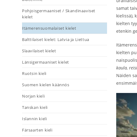
uralilaisis
samat tai
Pohjoisgermaaniset / Skandinaaviset
kielissä),
kielet
kielten ty
Itämerensuomalaiset kielet
etenkin ge
Balttilaiset kielet: Latvia ja Liettua
Itämerensu
Slaavilaiset kielet
kielten pu
naispuolis
Länsigermaaniset kielet
kaula, reis
Ruotsin kieli
Näiden sa
ensimmäis
Suomen kielen käännös
Norjan kieli
Tanskan kieli
Islannin kieli
Färsaarten kieli