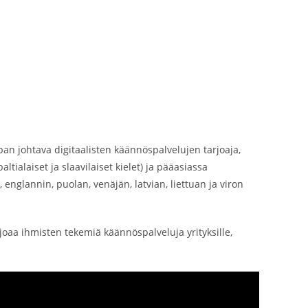
an johtava digitaalisten käännöspalvelujen tarjoaja,
tialaiset ja slaavilaiset kielet) ja pääasiassa
 englannin, puolan, venäjän, latvian, liettuan ja viron
joaa ihmisten tekemiä käännöspalveluja yrityksille,