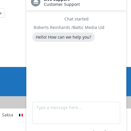
a
OTA YHTEYTTÄ
Saksa
Ranska
Italia
Espanja