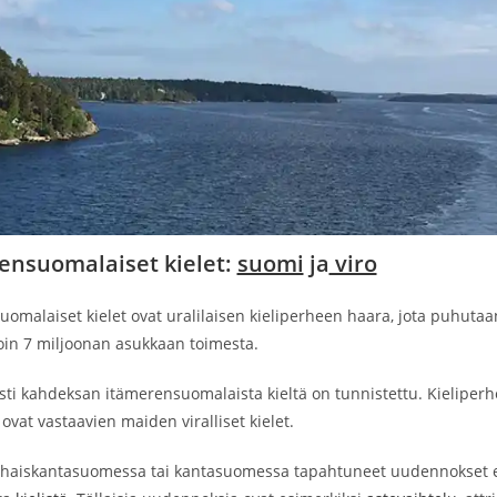
ensuomalaiset kielet:
suomi
ja
viro
uomalaiset kielet ovat uralilaisen kieliperheen haara, jota puhut
oin 7 miljoonan asukkaan toimesta.
esti kahdeksan itämerensuomalaista kieltä on tunnistettu. Kielipe
a ovat vastaavien maiden viralliset kielet.
haiskantasuomessa tai kantasuomessa tapahtuneet uudennokset ero