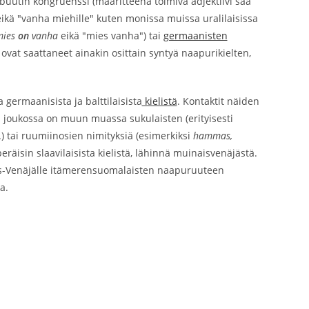
ribuutin kongruenssi (määritteenä toimiva adjektiivi saa
ikä "vanha miehille" kuten monissa muissa uralilaisissa
mies
on
vanha
eikä "mies vanha") tai
germaanisten
ovat saattaneet ainakin osittain syntyä naapurikielten,
germaanisista ja balttilaisista
kielistä
. Kontaktit näiden
jen joukossa on muun muassa sukulaisten (erityisesti
) tai ruumiinosien nimityksiä (esimerkiksi
hammas,
äisin slaavilaisista kielistä, lähinnä muinaisvenäjästä.
jois-Venäjälle itämerensuomalaisten naapuruuteen
a.