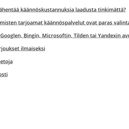
ähentää käännöskustannuksia laadusta tinkimättä?
hmisten tarjoamat käännöspalvelut ovat paras valint
ooglen, Bingin, Microsoftin, Tilden tai Yandexin avull
rjoukset ilmaiseksi
ietoja
sti