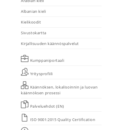
Arabian kieli
Albanian kieli
Kielikoodit
Sivustokartta
Kirjallisuuden käännöspalvelut
Kumppaniportaali
Yritysprofiili
Käännöksen, lokalisoinnin ja luovan
käännöksen prosessi
Palveluehdot (EN)
ISO 9001:2015 Quality Certification