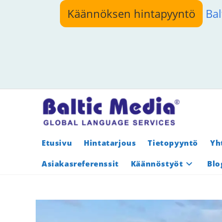
Siirry
Käännöksen hintapyyntö
Bal
suoraan
sisältöön
Etusivu
Hintatarjous
Tietopyyntö
Yh
Asiakasreferenssit
Käännöstyöt
Blo