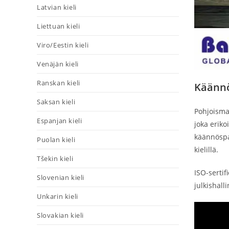
Latvian kieli
Liettuan kieli
Viro/Eestin kieli
Venäjän kieli
Ranskan kieli
Käännö
Saksan kieli
Pohjoisma
Espanjan kieli
joka eriko
käännöspal
Puolan kieli
kielillä.
Tšekin kieli
ISO-sertif
Slovenian kieli
julkishalli
Unkarin kieli
Slovakian kieli