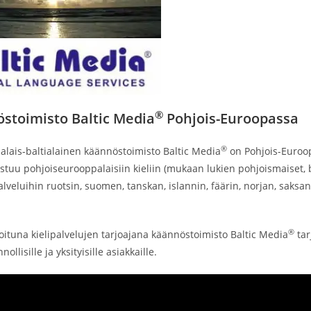
®
stoimisto Baltic Media
Pohjois-Euroopassa
®
alais-baltialainen käännöstoimisto Baltic Media
on Pohjois-Euroop
istuu pohjoiseurooppalaisiin kieliin (mukaan lukien pohjoismaiset, bal
veluihin ruotsin, suomen, tanskan, islannin, fäärin, norjan, saksan,
®
ioituna kielipalvelujen tarjoajana käännöstoimisto Baltic Media
tar
nnollisille ja yksityisille asiakkaille.