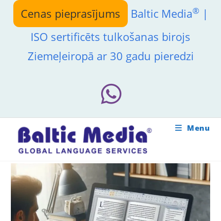
Skip
®
Cenas pieprasījums
Baltic Media
|
to
content
ISO sertificēts tulkošanas birojs
Ziemeļeiropā ar 30 gadu pieredzi
Menu