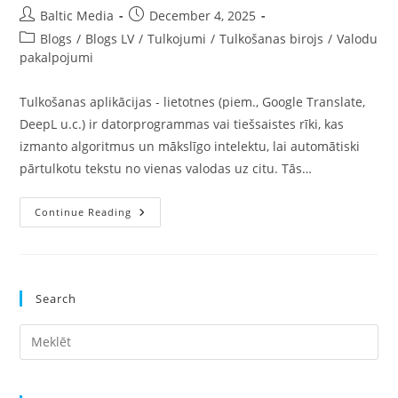
Post
Post
Baltic Media
December 4, 2025
author:
published:
Post
Blogs
/
Blogs LV
/
Tulkojumi
/
Tulkošanas birojs
/
Valodu
category:
pakalpojumi
Tulkošanas aplikācijas - lietotnes (piem., Google Translate,
DeepL u.c.) ir datorprogrammas vai tiešsaistes rīki, kas
izmanto algoritmus un mākslīgo intelektu, lai automātiski
pārtulkotu tekstu no vienas valodas uz citu. Tās…
Kas
Continue Reading
Ir
Tulkošanas
Aplikācijas
Un
Vai
Uz
Search
Tām
Var
Paļauties,
Pre
Kad
Vajag
Es
Kvalitatīvus
Tulkojumus?
to