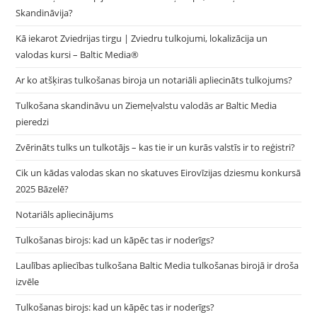
Skandināvija?
Kā iekarot Zviedrijas tirgu | Zviedru tulkojumi, lokalizācija un
valodas kursi – Baltic Media®
Ar ko atšķiras tulkošanas biroja un notariāli apliecināts tulkojums?
Tulkošana skandināvu un Ziemeļvalstu valodās ar Baltic Media
pieredzi
Zvērināts tulks un tulkotājs – kas tie ir un kurās valstīs ir to reģistri?
Cik un kādas valodas skan no skatuves Eirovīzijas dziesmu konkursā
2025 Bāzelē?
Notariāls apliecinājums
Tulkošanas birojs: kad un kāpēc tas ir noderīgs?
Laulības apliecības tulkošana Baltic Media tulkošanas birojā ir droša
izvēle
Tulkošanas birojs: kad un kāpēc tas ir noderīgs?