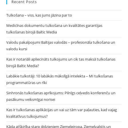
clo
Recent Posts
the
Tulkošana – viss, kas jums jāzina par to
sea
pan
Medicīnas dokumentu tulkošana un kvalitātes garantijas
tulkošanas birojā Baltic Media
Valodu pakalpojumi Baltijas valodās – profesionāla tulkošana un
valodu kursi
Kas ir notariāli apliecināts tulkojums un cik tas maksā tulkošanas
birojā Baltic Media?
Labākie tulkotāji: 10 labākās mākslīgā intelekta – MI tulkošanas
programmatūras un rīki
Sinhronās tulkošanas aprīkojums: Pilnīgs ceļvedis konferenču un
pasākumu veiksmīgai norisei
Kas ir tulkošanas aplikācijas un vai uz tām var paļauties, kad vajag
kvalitatīvus tulkojumus?
Kāda atšķirība starp jēdzieniem Ziemeļeiropa, Ziemeļvalstis un